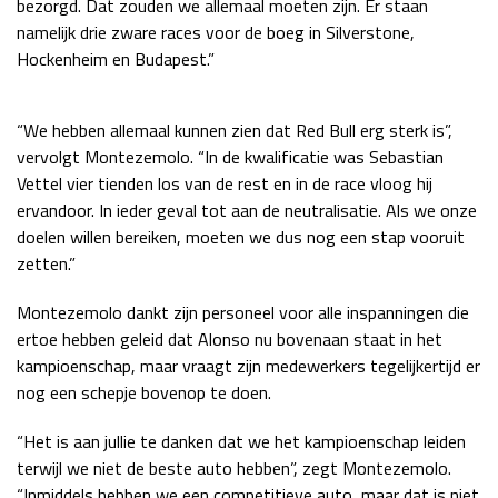
bezorgd. Dat zouden we allemaal moeten zijn. Er staan
Race
zo 21:00 - 23:00
namelijk drie zware races voor de boeg in Silverstone,
GP ABU DHABI 2026
04 - 06 dec
Hockenheim en Budapest.”
Kwalificatie
za 05:00 - 06:00
Race
zo 05:00 - 07:00
“We hebben allemaal kunnen zien dat Red Bull erg sterk is”,
vervolgt Montezemolo. “In de kwalificatie was Sebastian
Kwalificatie
za 15:00 - 16:00
Vettel vier tienden los van de rest en in de race vloog hij
Race
zo 14:00 - 16:00
ervandoor. In ieder geval tot aan de neutralisatie. Als we onze
doelen willen bereiken, moeten we dus nog een stap vooruit
GP QATAR 2026
27 - 29 nov
zetten.”
Montezemolo dankt zijn personeel voor alle inspanningen die
ertoe hebben geleid dat Alonso nu bovenaan staat in het
Kwalificatie
za 19:00 - 20:00
kampioenschap, maar vraagt zijn medewerkers tegelijkertijd er
Race
zo 17:00 - 19:00
nog een schepje bovenop te doen.
“Het is aan jullie te danken dat we het kampioenschap leiden
terwijl we niet de beste auto hebben”, zegt Montezemolo.
“Inmiddels hebben we een competitieve auto, maar dat is niet