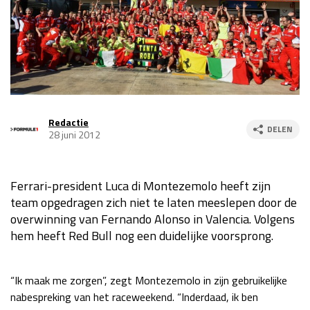
Race
za 13:00 - 15:00
GP VERENIGDE STATEN 2026
23 - 25 okt
GP SÃO PAULO 2026
06 - 08 nov
Redactie
DELEN
28 juni 2012
Kwalificatie
za 23:00 - 00:00
Race
zo 21:00 - 23:00
Ferrari-president Luca di Montezemolo heeft zijn
Kwalificatie
za 19:00 - 20:00
team opgedragen zich niet te laten meeslepen door de
Race
zo 18:00 - 20:00
overwinning van Fernando Alonso in Valencia. Volgens
hem heeft Red Bull nog een duidelijke voorsprong.
GP MEXICO 2026
30 okt - 01 nov
“Ik maak me zorgen”, zegt Montezemolo in zijn gebruikelijke
LAS VEGAS GRAND PRIX 2026
20 - 22 nov
nabespreking van het raceweekend. “Inderdaad, ik ben
Kwalificatie
za 22:00 - 23:00