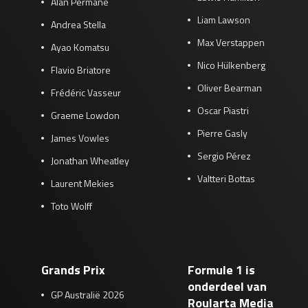
Alan Permane
Liam Lawson
Andrea Stella
Max Verstappen
Ayao Komatsu
Nico Hülkenberg
Flavio Briatore
Oliver Bearman
Frédéric Vasseur
Oscar Piastri
Graeme Lowdon
Pierre Gasly
James Vowles
Sergio Pérez
Jonathan Wheatley
Valtteri Bottas
Laurent Mekies
Toto Wolff
Grands Prix
Formule 1 is
onderdeel van
GP Australië 2026
Roularta Media