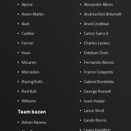
Alpine
Alexander Albon
Aston Martin
Andrea Kimi Antonelli
Audi
Arvid Lindblad
Cadillac
Carlos Sainz Jr
Ferrari
Charles Leclerc
Haas
Esteban Ocon
McLaren
Fernando Alonso
Mercedes
Franco Colapinto
Racing Bulls
Gabriel Bortoleto
Red Bull
George Russell
Williams
Isack Hadjar
Lance Stroll
Team bazen
Lando Norris
Adrian Newey
Lewis Hamilton