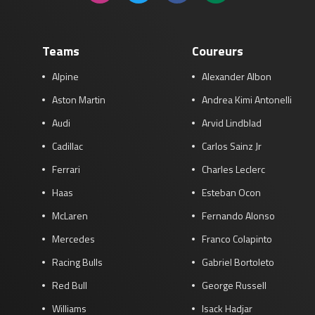
Teams
Coureurs
Alpine
Alexander Albon
Aston Martin
Andrea Kimi Antonelli
Audi
Arvid Lindblad
Cadillac
Carlos Sainz Jr
Ferrari
Charles Leclerc
Haas
Esteban Ocon
McLaren
Fernando Alonso
Mercedes
Franco Colapinto
Racing Bulls
Gabriel Bortoleto
Red Bull
George Russell
Williams
Isack Hadjar