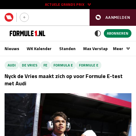
ACTUELE GRANDS PRIX
AANMELDEN
GP SPANJE 2026
11 - 13 sep
ABONNEREN
Nieuws
WK Kalender
Standen
Max Verstappen
Meer
Podca
Kwalificatie
za 16:00 - 17:00
AUDI
DE VRIES
FE
FORMULA E
FORMULE E
Race
zo 15:00 - 17:00
Nyck de Vries maakt zich op voor Formule E-test
met Audi
GP SINGAPORE 2026
09 - 11 okt
GP AZERBEIDZJAN 2026
24 - 26 sep
Kwalificatie
za 15:00 - 16:00
Race
zo 14:00 - 16:00
Kwalificatie
vr 14:00 - 15:00