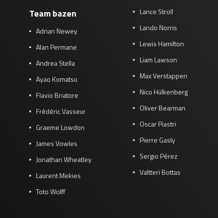
Lance Stroll
Team bazen
Lando Norris
Adrian Newey
Lewis Hamilton
Alan Permane
Liam Lawson
Andrea Stella
Max Verstappen
Ayao Komatsu
Nico Hülkenberg
Flavio Briatore
Oliver Bearman
Frédéric Vasseur
Oscar Piastri
Graeme Lowdon
Pierre Gasly
James Vowles
Sergio Pérez
Jonathan Wheatley
Valtteri Bottas
Laurent Mekies
Toto Wolff