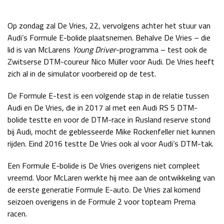
Race
zo 21:00 - 23:00
GP ABU DHABI 2026
04 - 06 dec
Op zondag zal De Vries, 22, vervolgens achter het stuur van
Kwalificatie
za 05:00 - 06:00
Audi’s Formule E-bolide plaatsnemen. Behalve De Vries – die
Race
zo 05:00 - 07:00
lid is van McLarens
Young Driver
-programma – test ook de
Zwitserse DTM-coureur Nico Müller voor Audi. De Vries heeft
Kwalificatie
za 15:00 - 16:00
zich al in de simulator voorbereid op de test.
Race
zo 14:00 - 16:00
De Formule E-test is een volgende stap in de relatie tussen
Audi en De Vries, die in 2017 al met een Audi RS 5 DTM-
GP QATAR 2026
27 - 29 nov
bolide testte en voor de DTM-race in Rusland reserve stond
bij Audi, mocht de geblesseerde Mike Rockenfeller niet kunnen
rijden. Eind 2016 testte De Vries ook al voor Audi’s DTM-tak.
Kwalificatie
za 19:00 - 20:00
Een Formule E-bolide is De Vries overigens niet compleet
Race
zo 17:00 - 19:00
vreemd. Voor McLaren werkte hij mee aan de ontwikkeling van
de eerste generatie Formule E-auto. De Vries zal komend
seizoen overigens in de Formule 2 voor topteam Prema
racen.