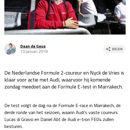
Race
za 13:00 - 15:00
GP VERENIGDE STATEN 2026
23 - 25 okt
Daan de Geus
GP SÃO PAULO 2026
06 - 08 nov
DELEN
10 januari 2018
Kwalificatie
za 23:00 - 00:00
Race
zo 21:00 - 23:00
De Nederlandse Formule 2-coureur en Nyck de Vries is
Kwalificatie
za 19:00 - 20:00
klaar voor actie met Audi, waarvoor hij komende
Race
zo 18:00 - 20:00
zondag meedoet aan de Formule E-test in Marrakech.
GP MEXICO 2026
30 okt - 01 nov
De test volgt de dag na de Formule E-race in Marrakech, de
derde ronde van het seizoen, waarin Audi’s vaste coureurs
Lucas di Grassi en Daniel Abt de Audi e-tron FE04 zullen
LAS VEGAS GRAND PRIX 2026
20 - 22 nov
besturen.
Kwalificatie
za 22:00 - 23:00