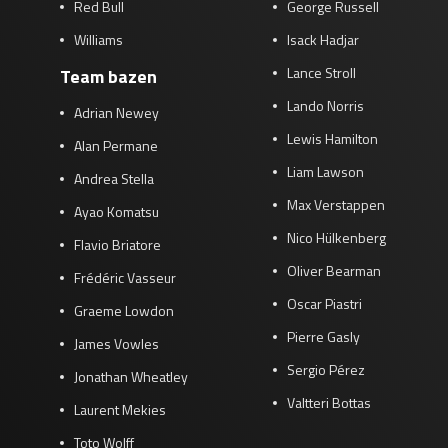
Red Bull
George Russell
Williams
Isack Hadjar
Lance Stroll
Team bazen
Lando Norris
Adrian Newey
Lewis Hamilton
Alan Permane
Liam Lawson
Andrea Stella
Max Verstappen
Ayao Komatsu
Nico Hülkenberg
Flavio Briatore
Oliver Bearman
Frédéric Vasseur
Oscar Piastri
Graeme Lowdon
Pierre Gasly
James Vowles
Sergio Pérez
Jonathan Wheatley
Valtteri Bottas
Laurent Mekies
Toto Wolff