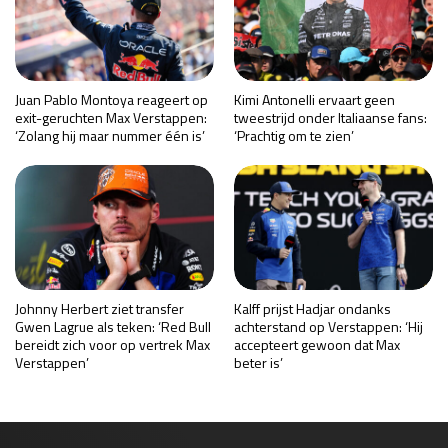
Juan Pablo Montoya reageert op
Kimi Antonelli ervaart geen
exit-geruchten Max Verstappen:
tweestrijd onder Italiaanse fans:
‘Zolang hij maar nummer één is’
‘Prachtig om te zien’
Johnny Herbert ziet transfer
Kalff prijst Hadjar ondanks
Gwen Lagrue als teken: ‘Red Bull
achterstand op Verstappen: ‘Hij
bereidt zich voor op vertrek Max
accepteert gewoon dat Max
Verstappen’
beter is’