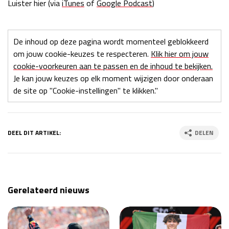
Luister hier (via
iTunes
of
Google Podcast
)
Race
zo 21:00 - 23:00
GP ABU DHABI 2026
04 - 06 dec
Kwalificatie
za 05:00 - 06:00
De inhoud op deze pagina wordt momenteel geblokkeerd
Race
zo 05:00 - 07:00
om jouw cookie-keuzes te respecteren.
Klik hier om jouw
cookie-voorkeuren aan te passen en de inhoud te bekijken.
Kwalificatie
za 15:00 - 16:00
Je kan jouw keuzes op elk moment wijzigen door onderaan
Race
zo 14:00 - 16:00
de site op "Cookie-instellingen" te klikken."
GP QATAR 2026
27 - 29 nov
DEEL DIT ARTIKEL:
DELEN
Kwalificatie
za 19:00 - 20:00
Race
zo 17:00 - 19:00
Gerelateerd nieuws