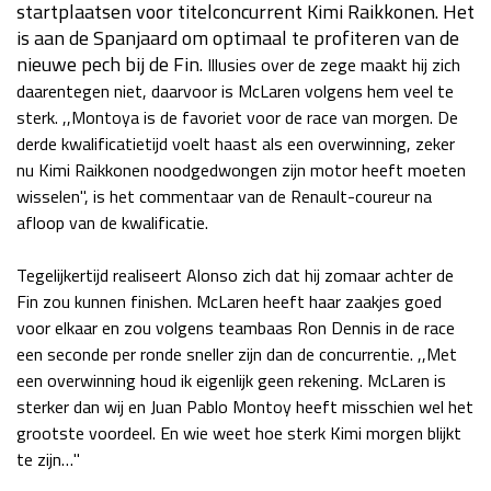
startplaatsen voor titelconcurrent Kimi Raikkonen. Het
Race
za 13:00 - 15:00
is aan de Spanjaard om optimaal te profiteren van de
nieuwe pech bij de Fin.
Illusies over de zege maakt hij zich
daarentegen niet, daarvoor is McLaren volgens hem veel te
GP VERENIGDE STATEN 2026
23 - 25 okt
sterk. ,,Montoya is de favoriet voor de race van morgen. De
derde kwalificatietijd voelt haast als een overwinning, zeker
nu Kimi Raikkonen noodgedwongen zijn motor heeft moeten
GP SÃO PAULO 2026
06 - 08 nov
wisselen", is het commentaar van de Renault-coureur na
Kwalificatie
za 23:00 - 00:00
afloop van de kwalificatie.
Race
zo 21:00 - 23:00
Tegelijkertijd realiseert Alonso zich dat hij zomaar achter de
Kwalificatie
za 19:00 - 20:00
Fin zou kunnen finishen. McLaren heeft haar zaakjes goed
Race
zo 18:00 - 20:00
voor elkaar en zou volgens teambaas Ron Dennis in de race
een seconde per ronde sneller zijn dan de concurrentie. ,,Met
een overwinning houd ik eigenlijk geen rekening. McLaren is
GP MEXICO 2026
30 okt - 01 nov
sterker dan wij en Juan Pablo Montoy heeft misschien wel het
grootste voordeel. En wie weet hoe sterk Kimi morgen blijkt
te zijn…"
LAS VEGAS GRAND PRIX 2026
20 - 22 nov
Kwalificatie
za 22:00 - 23:00