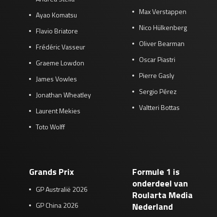
Max Verstappen
Ayao Komatsu
Nico Hülkenberg
Flavio Briatore
Oliver Bearman
Frédéric Vasseur
Oscar Piastri
Graeme Lowdon
Pierre Gasly
James Vowles
Sergio Pérez
Jonathan Wheatley
Valtteri Bottas
Laurent Mekies
Toto Wolff
Grands Prix
Formule 1 is
onderdeel van
GP Australië 2026
Roularta Media
GP China 2026
Nederland