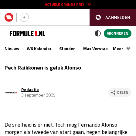
ACTUELE GRANDS PRIX
AANMELDEN
GP SPANJE 2026
11 - 13 sep
ABONNEREN
Nieuws
WK Kalender
Standen
Max Verstappen
Meer
Podca
Kwalificatie
za 16:00 - 17:00
Pech Raikkonen is geluk Alonso
Race
zo 15:00 - 17:00
Redactie
GP SINGAPORE 2026
09 - 11 okt
DELEN
3 september 2005
GP AZERBEIDZJAN 2026
24 - 26 sep
Kwalificatie
za 15:00 - 16:00
De snelheid is er niet. Toch mag Fernando Alonso
Race
zo 14:00 - 16:00
morgen als tweede van start gaan, negen belangrijke
Kwalificatie
vr 14:00 - 15:00