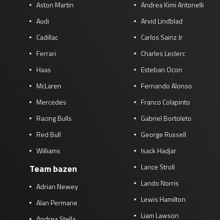
Aston Martin
Andrea Kimi Antonelli
Audi
Arvid Lindblad
Cadillac
Carlos Sainz Jr
Ferrari
Charles Leclerc
Haas
Esteban Ocon
McLaren
Fernando Alonso
Mercedes
Franco Colapinto
Racing Bulls
Gabriel Bortoleto
Red Bull
George Russell
Williams
Isack Hadjar
Lance Stroll
Team bazen
Lando Norris
Adrian Newey
Lewis Hamilton
Alan Permane
Liam Lawson
Andrea Stella