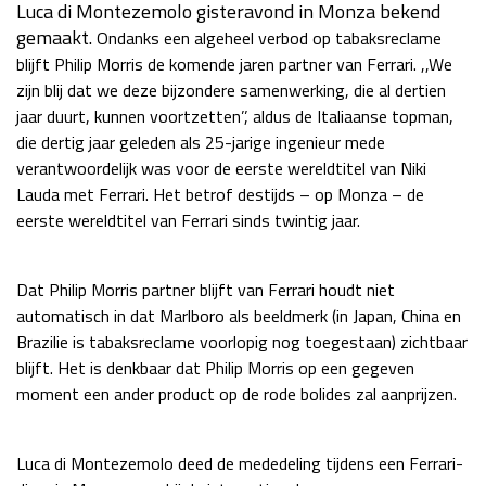
Luca di Montezemolo gisteravond in Monza bekend
Race
za 13:00 - 15:00
gemaakt.
Ondanks een algeheel verbod op tabaksreclame
blijft Philip Morris de komende jaren partner van Ferrari. ,,We
zijn blij dat we deze bijzondere samenwerking, die al dertien
GP VERENIGDE STATEN 2026
23 - 25 okt
jaar duurt, kunnen voortzetten’’, aldus de Italiaanse topman,
die dertig jaar geleden als 25-jarige ingenieur mede
verantwoordelijk was voor de eerste wereldtitel van Niki
GP SÃO PAULO 2026
06 - 08 nov
Lauda met Ferrari. Het betrof destijds – op Monza – de
Kwalificatie
za 23:00 - 00:00
eerste wereldtitel van Ferrari sinds twintig jaar.
Race
zo 21:00 - 23:00
Dat Philip Morris partner blijft van Ferrari houdt niet
Kwalificatie
za 19:00 - 20:00
automatisch in dat Marlboro als beeldmerk (in Japan, China en
Race
zo 18:00 - 20:00
Brazilie is tabaksreclame voorlopig nog toegestaan) zichtbaar
blijft. Het is denkbaar dat Philip Morris op een gegeven
GP MEXICO 2026
30 okt - 01 nov
moment een ander product op de rode bolides zal aanprijzen.
LAS VEGAS GRAND PRIX 2026
20 - 22 nov
Luca di Montezemolo deed de mededeling tijdens een Ferrari-
Kwalificatie
za 22:00 - 23:00