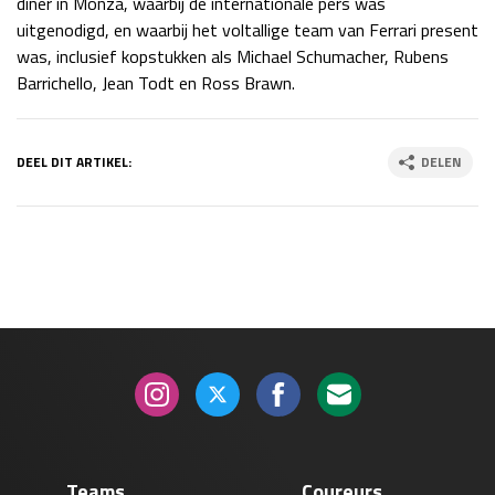
diner in Monza, waarbij de internationale pers was
Race
zo 21:00 - 23:00
uitgenodigd, en waarbij het voltallige team van Ferrari present
GP ABU DHABI 2026
04 - 06 dec
was, inclusief kopstukken als Michael Schumacher, Rubens
Kwalificatie
za 05:00 - 06:00
Barrichello, Jean Todt en Ross Brawn.
Race
zo 05:00 - 07:00
Kwalificatie
za 15:00 - 16:00
DEEL DIT ARTIKEL:
DELEN
Race
zo 14:00 - 16:00
GP QATAR 2026
27 - 29 nov
Kwalificatie
za 19:00 - 20:00
Race
zo 17:00 - 19:00
Teams
Coureurs