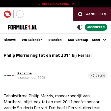
ACTUELE GRANDS PRIX
AANMELDEN
GP SPANJE 2026
11 - 13 sep
ABONNEREN
Nieuws
WK Kalender
Standen
Max Verstappen
Meer
Podca
Kwalificatie
za 16:00 - 17:00
Philip Morris nog tot en met 2011 bij Ferrari
Race
zo 15:00 - 17:00
Redactie
GP SINGAPORE 2026
09 - 11 okt
DELEN
4 september 2005
GP AZERBEIDZJAN 2026
24 - 26 sep
Tabaksfirma Philip Morris, moederbedrijf van
Kwalificatie
za 15:00 - 16:00
Marlboro, blijft nog tot en met 2011 hoofdsponsor
Race
zo 14:00 - 16:00
van de Scuderia Ferrari. Dat heeft Ferrari-directeur
Kwalificatie
vr 14:00 - 15:00