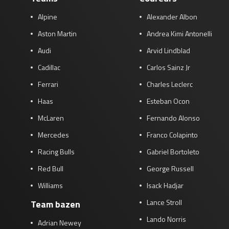
Alpine
Alexander Albon
Aston Martin
Andrea Kimi Antonelli
Audi
Arvid Lindblad
Cadillac
Carlos Sainz Jr
Ferrari
Charles Leclerc
Haas
Esteban Ocon
McLaren
Fernando Alonso
Mercedes
Franco Colapinto
Racing Bulls
Gabriel Bortoleto
Red Bull
George Russell
Williams
Isack Hadjar
Lance Stroll
Team bazen
Lando Norris
Adrian Newey