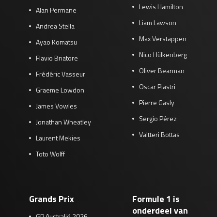
Lewis Hamilton
Alan Permane
Liam Lawson
Andrea Stella
Max Verstappen
Ayao Komatsu
Nico Hülkenberg
Flavio Briatore
Oliver Bearman
Frédéric Vasseur
Oscar Piastri
Graeme Lowdon
Pierre Gasly
James Vowles
Sergio Pérez
Jonathan Wheatley
Valtteri Bottas
Laurent Mekies
Toto Wolff
Grands Prix
Formule 1 is
onderdeel van
GP Australië 2026