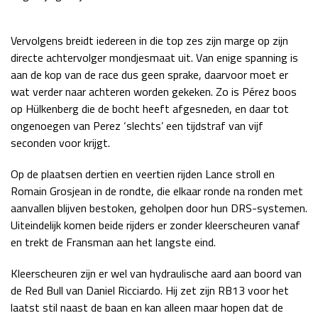
Race
zo 21:00 - 23:00
GP ABU DHABI 2026
04 - 06 dec
Vervolgens breidt iedereen in die top zes zijn marge op zijn
Kwalificatie
za 05:00 - 06:00
directe achtervolger mondjesmaat uit. Van enige spanning is
Race
zo 05:00 - 07:00
aan de kop van de race dus geen sprake, daarvoor moet er
wat verder naar achteren worden gekeken. Zo is Pérez boos
Kwalificatie
za 15:00 - 16:00
op Hülkenberg die de bocht heeft afgesneden, en daar tot
Race
zo 14:00 - 16:00
ongenoegen van Perez ‘slechts’ een tijdstraf van vijf
seconden voor krijgt.
GP QATAR 2026
27 - 29 nov
Op de plaatsen dertien en veertien rijden Lance stroll en
Romain Grosjean in de rondte, die elkaar ronde na ronden met
aanvallen blijven bestoken, geholpen door hun DRS-systemen.
Uiteindelijk komen beide rijders er zonder kleerscheuren vanaf
Kwalificatie
za 19:00 - 20:00
en trekt de Fransman aan het langste eind.
Race
zo 17:00 - 19:00
Kleerscheuren zijn er wel van hydraulische aard aan boord van
de Red Bull van Daniel Ricciardo. Hij zet zijn RB13 voor het
laatst stil naast de baan en kan alleen maar hopen dat de