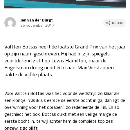
Race
za 13:00 - 15:00
Jan van der Burgt
DELEN
26 november 2017
GP VERENIGDE STATEN 2026
23 - 25 okt
Valtteri Bottas heeft de laatste Grand Prix van het jaar
GP SÃO PAULO 2026
06 - 08 nov
op zijn naam geschreven. Hij had in zijn spiegels
Kwalificatie
za 23:00 - 00:00
voortdurend zicht op Lewis Hamilton, maar de
Race
zo 21:00 - 23:00
Engelsman drong nooit écht aan. Max Verstappen
pakte de vijfde plaats.
Kwalificatie
za 19:00 - 20:00
Race
zo 18:00 - 20:00
Voor Valtteri Bottas was het voor de wedstrijd zo klaar als
een klontje. “Als ik als eerste de eerste bocht in ga, dan ligt de
GP MEXICO 2026
30 okt - 01 nov
overwinning voor het oprapen”, zo redeneerde de Fin. En zo
geschiedt het ook. Bottas duikt met een veilige marge de
eerste bocht in, terwijl achter hem de complete top zes
LAS VEGAS GRAND PRIX 2026
20 - 22 nov
ongewijzigd blijft.
Kwalificatie
za 22:00 - 23:00