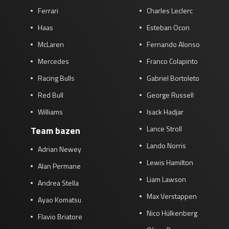
Ferrari
Charles Leclerc
Haas
Esteban Ocon
McLaren
Fernando Alonso
Mercedes
Franco Colapinto
Racing Bulls
Gabriel Bortoleto
Red Bull
George Russell
Williams
Isack Hadjar
Lance Stroll
Team bazen
Lando Norris
Adrian Newey
Lewis Hamilton
Alan Permane
Liam Lawson
Andrea Stella
Max Verstappen
Ayao Komatsu
Nico Hülkenberg
Flavio Briatore