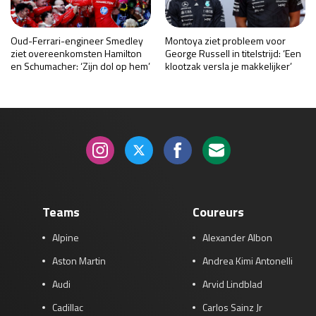
Oud-Ferrari-engineer Smedley
Montoya ziet probleem voor
ziet overeenkomsten Hamilton
George Russell in titelstrijd: ‘Een
en Schumacher: ‘Zijn dol op hem’
klootzak versla je makkelijker’
Teams
Coureurs
Alpine
Alexander Albon
Aston Martin
Andrea Kimi Antonelli
Audi
Arvid Lindblad
Cadillac
Carlos Sainz Jr