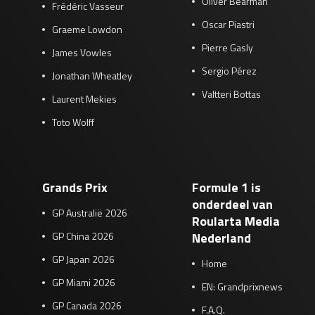
Oliver Bearman
Frédéric Vasseur
Oscar Piastri
Graeme Lowdon
Pierre Gasly
James Vowles
Sergio Pérez
Jonathan Wheatley
Valtteri Bottas
Laurent Mekies
Toto Wolff
Grands Prix
Formule 1 is
onderdeel van
GP Australië 2026
Roularta Media
GP China 2026
Nederland
GP Japan 2026
Home
GP Miami 2026
EN: Grandprixnews
GP Canada 2026
F.A.Q.