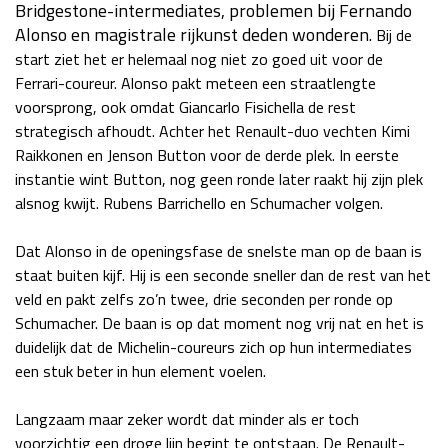
Bridgestone-intermediates, problemen bij Fernando
Race
za 13:00 - 15:00
Alonso en magistrale rijkunst deden wonderen.
Bij de
start ziet het er helemaal nog niet zo goed uit voor de
Ferrari-coureur. Alonso pakt meteen een straatlengte
GP VERENIGDE STATEN 2026
23 - 25 okt
voorsprong, ook omdat Giancarlo Fisichella de rest
strategisch afhoudt. Achter het Renault-duo vechten Kimi
Raikkonen en Jenson Button voor de derde plek. In eerste
GP SÃO PAULO 2026
06 - 08 nov
instantie wint Button, nog geen ronde later raakt hij zijn plek
Kwalificatie
za 23:00 - 00:00
alsnog kwijt. Rubens Barrichello en Schumacher volgen.
Race
zo 21:00 - 23:00
Dat Alonso in de openingsfase de snelste man op de baan is
Kwalificatie
za 19:00 - 20:00
staat buiten kijf. Hij is een seconde sneller dan de rest van het
Race
zo 18:00 - 20:00
veld en pakt zelfs zo’n twee, drie seconden per ronde op
Schumacher. De baan is op dat moment nog vrij nat en het is
duidelijk dat de Michelin-coureurs zich op hun intermediates
GP MEXICO 2026
30 okt - 01 nov
een stuk beter in hun element voelen.
Langzaam maar zeker wordt dat minder als er toch
LAS VEGAS GRAND PRIX 2026
20 - 22 nov
voorzichtig een droge lijn begint te ontstaan. De Renault-
Kwalificatie
za 22:00 - 23:00