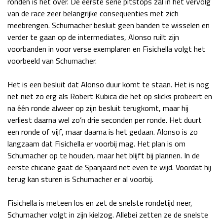
ronden is het over. De eerste serie pitstops zal in het vervolg
van de race zeer belangrijke consequenties met zich
meebrengen. Schumacher besluit geen banden te wisselen en
verder te gaan op de intermediates, Alonso ruilt zijn
voorbanden in voor verse exemplaren en Fisichella volgt het
voorbeeld van Schumacher.
Het is een besluit dat Alonso duur komt te staan. Het is nog
net niet zo erg als Robert Kubica die het op slicks probeert en
na één ronde alweer op zijn besluit terugkomt, maar hij
verliest daarna wel zo’n drie seconden per ronde. Het duurt
een ronde of vijf, maar daarna is het gedaan. Alonso is zo
langzaam dat Fisichella er voorbij mag. Het plan is om
Schumacher op te houden, maar het blijft bij plannen. In de
eerste chicane gaat de Spanjaard net even te wijd. Voordat hij
terug kan sturen is Schumacher er al voorbij.
Fisichella is meteen los en zet de snelste rondetijd neer,
Schumacher volgt in zijn kielzog. Allebei zetten ze de snelste