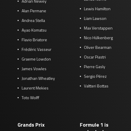
Adrian Newey
Lewis Hamilton
Alan Permane
Liam Lawson
Andrea Stella
Max Verstappen
Ayao Komatsu
Nico Hülkenberg
Flavio Briatore
Oliver Bearman
Frédéric Vasseur
Oscar Piastri
Graeme Lowdon
Pierre Gasly
James Vowles
Sergio Pérez
Jonathan Wheatley
Valtteri Bottas
Laurent Mekies
Toto Wolff
Grands Prix
Formule 1 is