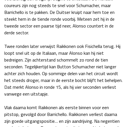
coureurs zijn nog steeds te snel voor Schumacher, maar
Race
zo 21:00 - 23:00
Barrichello is te pakken. De Duitser kruipt naar hem toe en
GP ABU DHABI 2026
04 - 06 dec
steekt hem in de tiende ronde voorbij. Meteen zet hij in de
Kwalificatie
za 05:00 - 06:00
tweede sector een paarse tijd neer, Alonso countert in de
Race
zo 05:00 - 07:00
derde sector.
Kwalificatie
za 15:00 - 16:00
Twee ronden later verwijst Raikkonen ook Fisichella terug. Hij
Race
zo 14:00 - 16:00
loopt snel uit op de Italiaan, maar Alonso kan hij niet
bedreigen. Zijn achterstand schommelt zo rond de tien
GP QATAR 2026
27 - 29 nov
seconden. Tegelijkertijd kan Button Schumacher niet langer
achter zich houden. Op sommige delen van het circuit wordt
het steeds droger, maar in de eerste bocht blijft het behelpen.
Dat merkt Alonso in ronde 15, als hij vier seconden verliest
Kwalificatie
za 19:00 - 20:00
vanwege een uitstapje.
Race
zo 17:00 - 19:00
Vlak daarna komt Raikkonen als eerste binnen voor een
pitstop, gevolgd door Barrichello. Raikkonen verliest daarna
zijn goede uitgangspositie… en zijn aandrijving. Na negentien