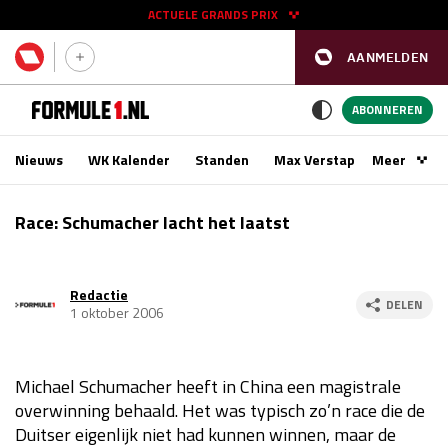
ACTUELE GRANDS PRIX
AANMELDEN
GP SPANJE 2026
11 - 13 sep
ABONNEREN
Nieuws
WK Kalender
Standen
Max Verstappen
Meer
Podca
Kwalificatie
za 16:00 - 17:00
Race: Schumacher lacht het laatst
Race
zo 15:00 - 17:00
Redactie
GP SINGAPORE 2026
09 - 11 okt
DELEN
1 oktober 2006
GP AZERBEIDZJAN 2026
24 - 26 sep
Michael Schumacher heeft in China een magistrale
Kwalificatie
za 15:00 - 16:00
overwinning behaald. Het was typisch zo’n race die de
Race
zo 14:00 - 16:00
Duitser eigenlijk niet had kunnen winnen, maar de
Kwalificatie
vr 14:00 - 15:00