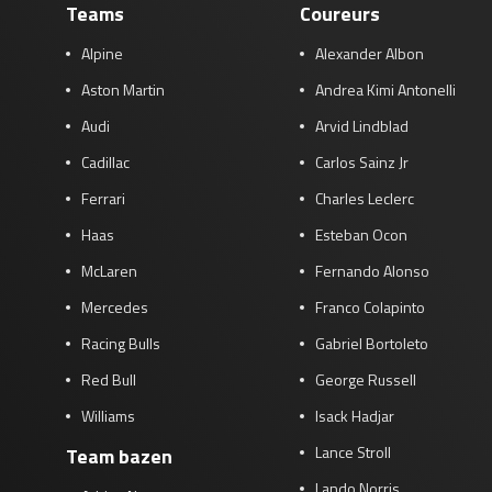
Teams
Coureurs
Alpine
Alexander Albon
Aston Martin
Andrea Kimi Antonelli
Audi
Arvid Lindblad
Cadillac
Carlos Sainz Jr
Ferrari
Charles Leclerc
Haas
Esteban Ocon
McLaren
Fernando Alonso
Mercedes
Franco Colapinto
Racing Bulls
Gabriel Bortoleto
Red Bull
George Russell
Williams
Isack Hadjar
Lance Stroll
Team bazen
Lando Norris