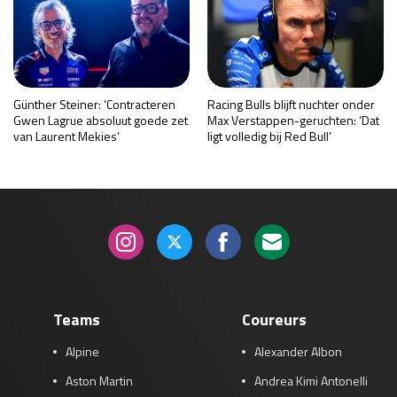
Günther Steiner: ‘Contracteren
Racing Bulls blijft nuchter onder
Gwen Lagrue absoluut goede zet
Max Verstappen-geruchten: ‘Dat
van Laurent Mekies’
ligt volledig bij Red Bull’
Teams
Coureurs
Alpine
Alexander Albon
Aston Martin
Andrea Kimi Antonelli