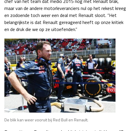
chef van het team dat medio 2015 nog met Renault brak,
Race
zo 21:00 - 23:00
maar van de andere motorleveranciers nul op het rekest kreeg
GP ABU DHABI 2026
04 - 06 dec
en zodoende toch weer een deal met Renault sloot. “Het
Kwalificatie
za 05:00 - 06:00
belangrijkste is dat Renault gereageerd heeft op onze kritiek
Race
zo 05:00 - 07:00
en de druk die we op ze uitoefenden.”
Kwalificatie
za 15:00 - 16:00
Race
zo 14:00 - 16:00
GP QATAR 2026
27 - 29 nov
Kwalificatie
za 19:00 - 20:00
Race
zo 17:00 - 19:00
De blik kan weer vooruit bij Red Bull en Renault.