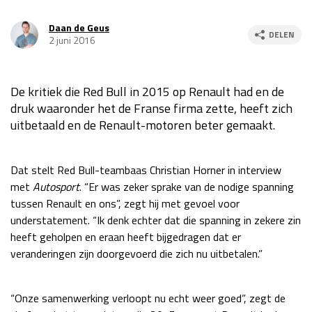
Race
za 13:00 - 15:00
Daan de Geus
DELEN
2 juni 2016
GP VERENIGDE STATEN 2026
23 - 25 okt
De kritiek die Red Bull in 2015 op Renault had en de
druk waaronder het de Franse firma zette, heeft zich
GP SÃO PAULO 2026
06 - 08 nov
uitbetaald en de Renault-motoren beter gemaakt.
Kwalificatie
za 23:00 - 00:00
Race
zo 21:00 - 23:00
Dat stelt Red Bull-teambaas Christian Horner in interview
met
Autosport
. “Er was zeker sprake van de nodige spanning
Kwalificatie
za 19:00 - 20:00
tussen Renault en ons”, zegt hij met gevoel voor
Race
zo 18:00 - 20:00
understatement. “Ik denk echter dat die spanning in zekere zin
heeft geholpen en eraan heeft bijgedragen dat er
GP MEXICO 2026
30 okt - 01 nov
veranderingen zijn doorgevoerd die zich nu uitbetalen.”
LAS VEGAS GRAND PRIX 2026
20 - 22 nov
“Onze samenwerking verloopt nu echt weer goed”, zegt de
Kwalificatie
za 22:00 - 23:00