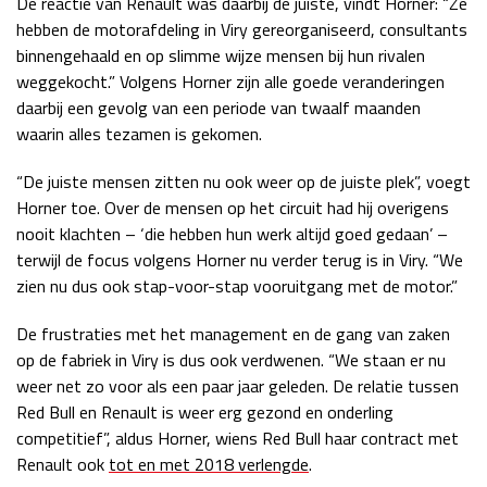
De reactie van Renault was daarbij de juiste, vindt Horner: “Ze
hebben de motorafdeling in Viry gereorganiseerd, consultants
binnengehaald en op slimme wijze mensen bij hun rivalen
weggekocht.” Volgens Horner zijn alle goede veranderingen
daarbij een gevolg van een periode van twaalf maanden
waarin alles tezamen is gekomen.
“De juiste mensen zitten nu ook weer op de juiste plek”, voegt
Horner toe. Over de mensen op het circuit had hij overigens
nooit klachten – ‘die hebben hun werk altijd goed gedaan’ –
terwijl de focus volgens Horner nu verder terug is in Viry. “We
zien nu dus ook stap-voor-stap vooruitgang met de motor.”
De frustraties met het management en de gang van zaken
op de fabriek in Viry is dus ook verdwenen. “We staan er nu
weer net zo voor als een paar jaar geleden. De relatie tussen
Red Bull en Renault is weer erg gezond en onderling
competitief”, aldus Horner, wiens Red Bull haar contract met
Renault ook
tot en met 2018 verlengde
.