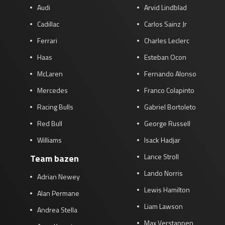
Audi
Arvid Lindblad
Cadillac
Carlos Sainz Jr
Ferrari
Charles Leclerc
Haas
Esteban Ocon
McLaren
Fernando Alonso
Mercedes
Franco Colapinto
Racing Bulls
Gabriel Bortoleto
Red Bull
George Russell
Williams
Isack Hadjar
Lance Stroll
Team bazen
Lando Norris
Adrian Newey
Lewis Hamilton
Alan Permane
Liam Lawson
Andrea Stella
Max Verstappen