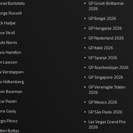
riel Bortoleto
GP Groot-Brittannië
2026
orge Russell
GP België 2026
ck Hadjar
GP Hongarije 2026
ce Stroll
GP Nederland 2026
do Norris
GP Italië 2026
wis Hamilton
GP Spanje 2026
am Lawson
GP Azerbeidzjan 2026
x Verstappen
GP Singapore 2026
co Hülkenberg
GP Verenigde Staten
iver Bearman
2026
ar Piastri
GP Mexico 2026
rre Gasly
GP São Paulo 2026
rgio Pérez
Las Vegas Grand Prix
2026
tteri Bottas