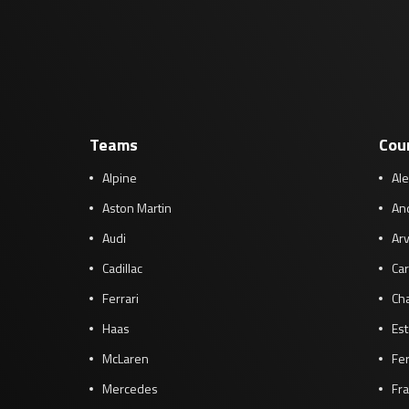
Teams
Cou
Alpine
Al
Aston Martin
And
Audi
Arv
Cadillac
Car
Ferrari
Cha
Haas
Es
McLaren
Fe
Mercedes
Fra