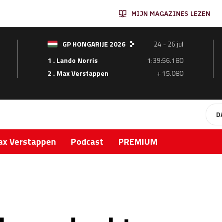
MIJN MAGAZINES LEZEN
GP HONGARIJE 2026
24 - 26 jul
1 . Lando Norris
1:39:56.180
2 . Max Verstappen
+ 15.080
D
x Verstappen
Podcast
PREMIUM