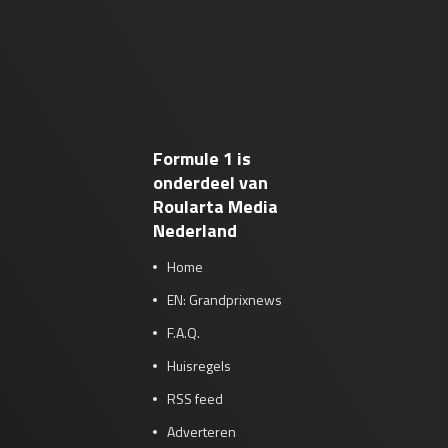
Formule 1 is
onderdeel van
Roularta Media
Nederland
Home
EN: Grandprixnews
F.A.Q.
Huisregels
RSS feed
Adverteren