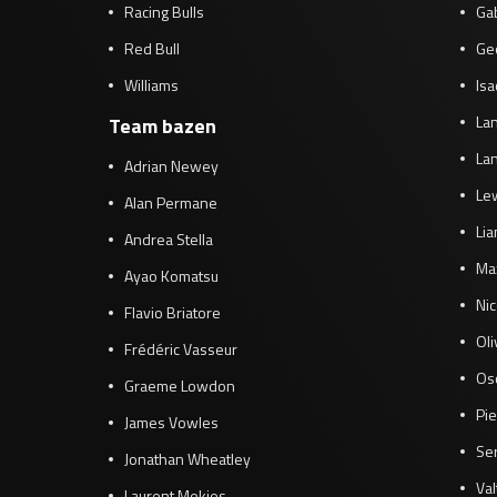
Racing Bulls
Gab
Red Bull
Ge
Williams
Isa
Lan
Team bazen
Lan
Adrian Newey
Le
Alan Permane
Li
Andrea Stella
Ma
Ayao Komatsu
Ni
Flavio Briatore
Ol
Frédéric Vasseur
Osc
Graeme Lowdon
Pie
James Vowles
Se
Jonathan Wheatley
Val
Laurent Mekies