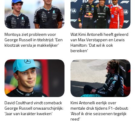
Montoya ziet probleem voor
Wat Kimi Antonelli heeft geleerd
George Russell in titelstrijd: ‘Een
van Max Verstappen en Lewis
klootzak versla je makkelijker’
Hamilton: ‘Dat wil ik ook
bereiken’
David Coulthard vindt comeback
Kimi Antonelli eerlijk over
George Russell onwaarschijnlijk:
mentale druk tijdens F1-debuut:
‘Jaar van karakter kweken’
‘Alsof ik drie seizoenen tegelijk
reed’