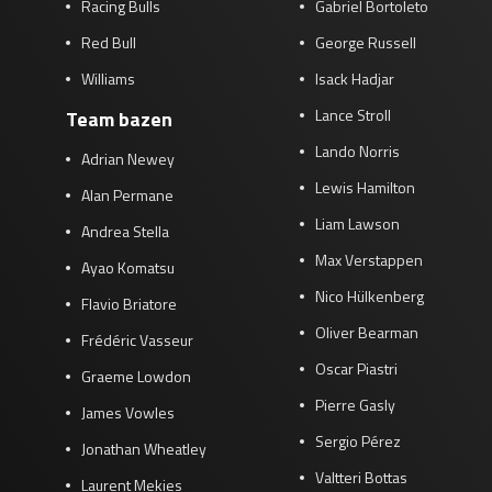
Racing Bulls
Gabriel Bortoleto
Red Bull
George Russell
Williams
Isack Hadjar
Lance Stroll
Team bazen
Lando Norris
Adrian Newey
Lewis Hamilton
Alan Permane
Liam Lawson
Andrea Stella
Max Verstappen
Ayao Komatsu
Nico Hülkenberg
Flavio Briatore
Oliver Bearman
Frédéric Vasseur
Oscar Piastri
Graeme Lowdon
Pierre Gasly
James Vowles
Sergio Pérez
Jonathan Wheatley
Valtteri Bottas
Laurent Mekies