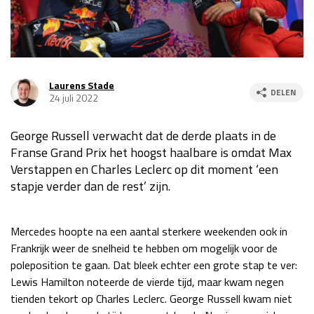
Race
za 13:00 - 15:00
GP VERENIGDE STATEN 2026
23 - 25 okt
Laurens Stade
DELEN
24 juli 2022
GP SÃO PAULO 2026
06 - 08 nov
George Russell verwacht dat de derde plaats in de
Kwalificatie
za 23:00 - 00:00
Franse Grand Prix het hoogst haalbare is omdat Max
Race
zo 21:00 - 23:00
Verstappen en Charles Leclerc op dit moment ‘een
stapje verder dan de rest’ zijn.
Kwalificatie
za 19:00 - 20:00
Race
zo 18:00 - 20:00
Mercedes hoopte na een aantal sterkere weekenden ook in
GP MEXICO 2026
30 okt - 01 nov
Frankrijk weer de snelheid te hebben om mogelijk voor de
poleposition te gaan. Dat bleek echter een grote stap te ver:
Lewis Hamilton noteerde de vierde tijd, maar kwam negen
LAS VEGAS GRAND PRIX 2026
20 - 22 nov
tienden tekort op Charles Leclerc. George Russell kwam niet
Kwalificatie
za 22:00 - 23:00