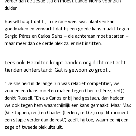
verder dan de zesde tijd en moest Lando Norris voor zich
dulden.
Race
zo 21:00 - 23:00
GP ABU DHABI 2026
04 - 06 dec
Russell hoopt dat hij in de race weer wat plaatsen kan
Kwalificatie
za 05:00 - 06:00
goedmaken en verwacht dat hij een goede kans maakt tegen
Race
zo 05:00 - 07:00
Sergio Pérez en Carlos Sainz – die achteraan moet starten –
maar meer dan de derde plek zal er niet inzitten.
Kwalificatie
za 15:00 - 16:00
Race
zo 14:00 - 16:00
Lees ook:
Hamilton knijpt handen nog dicht met acht
GP QATAR 2026
27 - 29 nov
tienden achterstand: ‘Gat is gewoon zo groot…’
“De snelheid in de lange run was relatief competitief, we
zouden een kans moeten maken tegen Checo (Pérez, red.)”,
Kwalificatie
za 19:00 - 20:00
denkt Russell. “En als Carlos er bij had gestaan, dan hadden
we ook tegen hem waarschijnlijk een kans gemaakt. Maar Max
Race
zo 17:00 - 19:00
(Verstappen, red.) en Charles (Leclerc, red.) zijn op dit moment
een stapje verder dan de rest”, geeft hij toe, waarmee hij een
zege of tweede plek uitsluit.