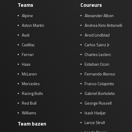
Teams
Coureurs
Alpine
Alexander Albon
Aston Martin
Andrea Kimi Antonelli
Audi
Arvid Lindblad
Cadillac
Carlos Sainz Jr
Ferrari
Charles Leclerc
Haas
Esteban Ocon
McLaren
Fernando Alonso
Mercedes
Franco Colapinto
Racing Bulls
Gabriel Bortoleto
Red Bull
George Russell
Williams
Isack Hadjar
Lance Stroll
Team bazen