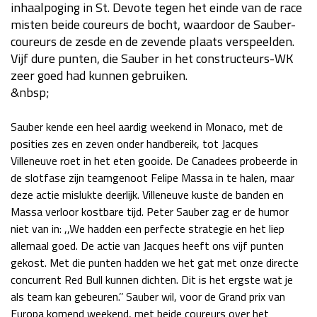
inhaalpoging in St. Devote tegen het einde van de race
Race
za 13:00 - 15:00
misten beide coureurs de bocht, waardoor de Sauber-
coureurs de zesde en de zevende plaats verspeelden.
Vijf dure punten, die Sauber in het constructeurs-WK
GP VERENIGDE STATEN 2026
23 - 25 okt
zeer goed had kunnen gebruiken.
&nbsp;
GP SÃO PAULO 2026
06 - 08 nov
Sauber kende een heel aardig weekend in Monaco, met de
Kwalificatie
za 23:00 - 00:00
posities zes en zeven onder handbereik, tot Jacques
Race
zo 21:00 - 23:00
Villeneuve roet in het eten gooide. De Canadees probeerde in
de slotfase zijn teamgenoot Felipe Massa in te halen, maar
Kwalificatie
za 19:00 - 20:00
deze actie mislukte deerlijk. Villeneuve kuste de banden en
Race
zo 18:00 - 20:00
Massa verloor kostbare tijd. Peter Sauber zag er de humor
niet van in: ,,We hadden een perfecte strategie en het liep
allemaal goed. De actie van Jacques heeft ons vijf punten
GP MEXICO 2026
30 okt - 01 nov
gekost. Met die punten hadden we het gat met onze directe
concurrent Red Bull kunnen dichten. Dit is het ergste wat je
als team kan gebeuren.’’ Sauber wil, voor de Grand prix van
LAS VEGAS GRAND PRIX 2026
20 - 22 nov
Europa komend weekend, met beide coureurs over het
Kwalificatie
za 22:00 - 23:00