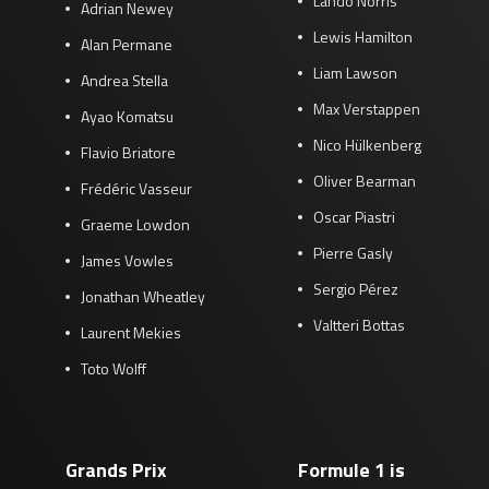
Lando Norris
Adrian Newey
Lewis Hamilton
Alan Permane
Liam Lawson
Andrea Stella
Max Verstappen
Ayao Komatsu
Nico Hülkenberg
Flavio Briatore
Oliver Bearman
Frédéric Vasseur
Oscar Piastri
Graeme Lowdon
Pierre Gasly
James Vowles
Sergio Pérez
Jonathan Wheatley
Valtteri Bottas
Laurent Mekies
Toto Wolff
Grands Prix
Formule 1 is