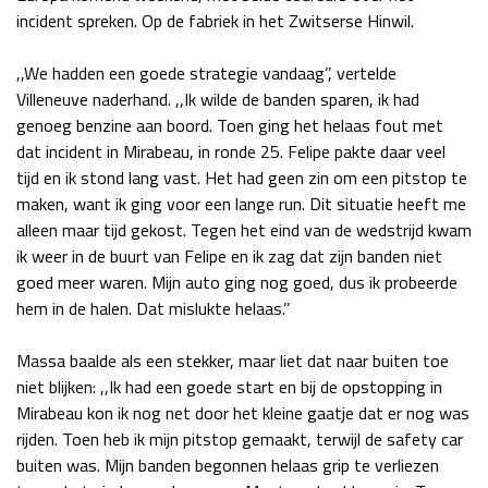
incident spreken. Op de fabriek in het Zwitserse Hinwil.
Race
zo 21:00 - 23:00
GP ABU DHABI 2026
04 - 06 dec
,,We hadden een goede strategie vandaag’’, vertelde
Kwalificatie
za 05:00 - 06:00
Villeneuve naderhand. ,,Ik wilde de banden sparen, ik had
Race
zo 05:00 - 07:00
genoeg benzine aan boord. Toen ging het helaas fout met
dat incident in Mirabeau, in ronde 25. Felipe pakte daar veel
Kwalificatie
za 15:00 - 16:00
tijd en ik stond lang vast. Het had geen zin om een pitstop te
Race
zo 14:00 - 16:00
maken, want ik ging voor een lange run. Dit situatie heeft me
alleen maar tijd gekost. Tegen het eind van de wedstrijd kwam
GP QATAR 2026
27 - 29 nov
ik weer in de buurt van Felipe en ik zag dat zijn banden niet
goed meer waren. Mijn auto ging nog goed, dus ik probeerde
hem in de halen. Dat mislukte helaas.’’
Kwalificatie
za 19:00 - 20:00
Massa baalde als een stekker, maar liet dat naar buiten toe
Race
zo 17:00 - 19:00
niet blijken: ,,Ik had een goede start en bij de opstopping in
Mirabeau kon ik nog net door het kleine gaatje dat er nog was
rijden. Toen heb ik mijn pitstop gemaakt, terwijl de safety car
buiten was. Mijn banden begonnen helaas grip te verliezen