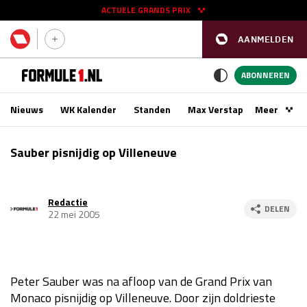
ACTUELE GRANDS PRIX
AANMELDEN
GP SPANJE 2026
11 - 13 sep
ABONNEREN
Nieuws
WK Kalender
Standen
Max Verstappen
Meer
Podca
Kwalificatie
za 16:00 - 17:00
Sauber pisnijdig op Villeneuve
Race
zo 15:00 - 17:00
Redactie
GP SINGAPORE 2026
09 - 11 okt
DELEN
22 mei 2005
GP AZERBEIDZJAN 2026
24 - 26 sep
Kwalificatie
za 15:00 - 16:00
Peter Sauber was na afloop van de Grand Prix van
Race
zo 14:00 - 16:00
Monaco pisnijdig op Villeneuve. Door zijn doldrieste
Kwalificatie
vr 14:00 - 15:00