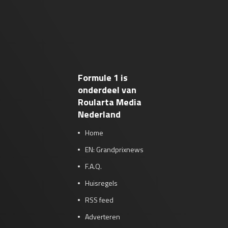
Formule 1 is
onderdeel van
Roularta Media
Nederland
Home
EN: Grandprixnews
F.A.Q.
Huisregels
RSS feed
Adverteren