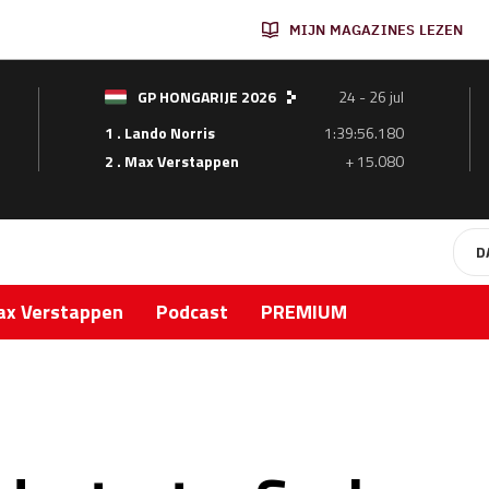
MIJN MAGAZINES LEZEN
GP HONGARIJE 2026
24 - 26 jul
1 . Lando Norris
1:39:56.180
2 . Max Verstappen
+ 15.080
D
x Verstappen
Podcast
PREMIUM