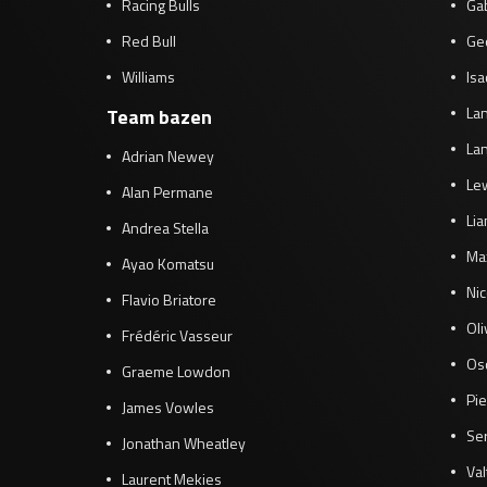
Racing Bulls
Gab
Red Bull
Ge
Williams
Isa
Lan
Team bazen
Lan
Adrian Newey
Le
Alan Permane
Li
Andrea Stella
Ma
Ayao Komatsu
Ni
Flavio Briatore
Ol
Frédéric Vasseur
Osc
Graeme Lowdon
Pie
James Vowles
Se
Jonathan Wheatley
Val
Laurent Mekies