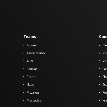
Teams
Cou
Alpine
Al
Aston Martin
And
Audi
Arv
Cadillac
Car
Ferrari
Cha
Haas
Es
McLaren
Fe
Mercedes
Fra