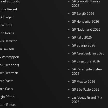
riel Bortoleto
GP Groot-Brittannië
2026
orge Russell
GP België 2026
ck Hadjar
GP Hongarije 2026
ce Stroll
GP Nederland 2026
do Norris
GP Italië 2026
wis Hamilton
GP Spanje 2026
am Lawson
GP Azerbeidzjan 2026
x Verstappen
GP Singapore 2026
co Hülkenberg
GP Verenigde Staten
iver Bearman
2026
ar Piastri
GP Mexico 2026
rre Gasly
GP São Paulo 2026
rgio Pérez
Las Vegas Grand Prix
2026
tteri Bottas