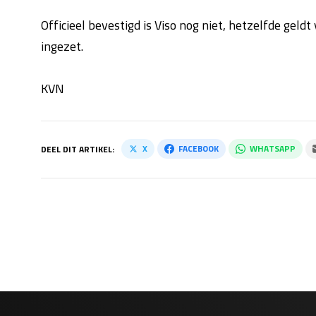
Officieel bevestigd is Viso nog niet, hetzelfde geldt
ingezet.
KVN
X
FACEBOOK
WHATSAPP
DEEL DIT ARTIKEL: