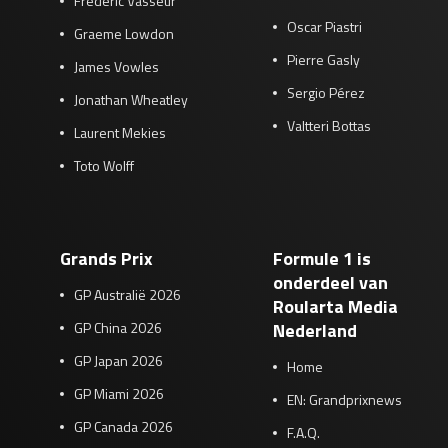
Frédéric Vasseur
Oscar Piastri
Graeme Lowdon
Pierre Gasly
James Vowles
Sergio Pérez
Jonathan Wheatley
Valtteri Bottas
Laurent Mekies
Toto Wolff
Grands Prix
Formule 1 is
onderdeel van
GP Australië 2026
Roularta Media
GP China 2026
Nederland
GP Japan 2026
Home
GP Miami 2026
EN: Grandprixnews
GP Canada 2026
F.A.Q.