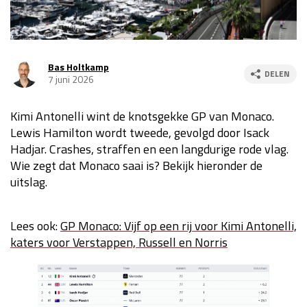
Race
za 13:00 - 15:00
Bas Holtkamp
GP VERENIGDE STATEN 2026
23 - 25 okt
DELEN
7 juni 2026
Kimi Antonelli wint de knotsgekke GP van Monaco.
GP SÃO PAULO 2026
06 - 08 nov
Lewis Hamilton wordt tweede, gevolgd door Isack
Kwalificatie
za 23:00 - 00:00
Hadjar. Crashes, straffen en een langdurige rode vlag.
Race
zo 21:00 - 23:00
Wie zegt dat Monaco saai is? Bekijk hieronder de
uitslag.
Kwalificatie
za 19:00 - 20:00
Race
zo 18:00 - 20:00
Lees ook:
GP Monaco: Vijf op een rij voor Kimi Antonelli,
GP MEXICO 2026
30 okt - 01 nov
katers voor Verstappen, Russell en Norris
LAS VEGAS GRAND PRIX 2026
20 - 22 nov
Kwalificatie
za 22:00 - 23:00