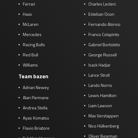
Ferrari
Charles Leclerc
Haas
Esteban Ocon
McLaren
Fernando Alonso
Mercedes
Franco Colapinto
Racing Bulls
Gabriel Bortoleto
Red Bull
George Russell
Williams
Isack Hadjar
Lance Stroll
Team bazen
Lando Norris
Adrian Newey
Lewis Hamilton
Alan Permane
Liam Lawson
Andrea Stella
Max Verstappen
Ayao Komatsu
Nico Hülkenberg
Flavio Briatore
Oliver Bearman