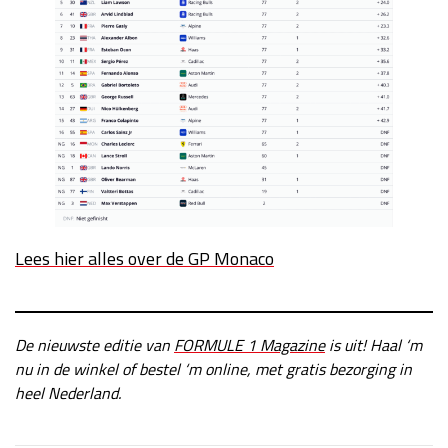
Race
zo 21:00 - 23:00
GP ABU DHABI 2026
04 - 06 dec
Kwalificatie
za 05:00 - 06:00
Race
zo 05:00 - 07:00
Kwalificatie
za 15:00 - 16:00
Race
zo 14:00 - 16:00
GP QATAR 2026
27 - 29 nov
Lees hier alles over de GP Monaco
Kwalificatie
za 19:00 - 20:00
De nieuwste editie van
FORMULE 1 Magazine
is uit! Haal ‘m
Race
zo 17:00 - 19:00
nu in de winkel of bestel ‘m online, met gratis bezorging in
heel Nederland.