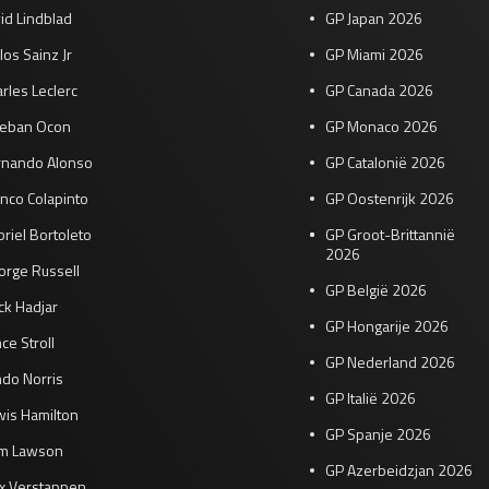
id Lindblad
GP Japan 2026
los Sainz Jr
GP Miami 2026
rles Leclerc
GP Canada 2026
teban Ocon
GP Monaco 2026
rnando Alonso
GP Catalonië 2026
nco Colapinto
GP Oostenrijk 2026
riel Bortoleto
GP Groot-Brittannië
2026
orge Russell
GP België 2026
ck Hadjar
GP Hongarije 2026
ce Stroll
GP Nederland 2026
do Norris
GP Italië 2026
wis Hamilton
GP Spanje 2026
am Lawson
GP Azerbeidzjan 2026
x Verstappen