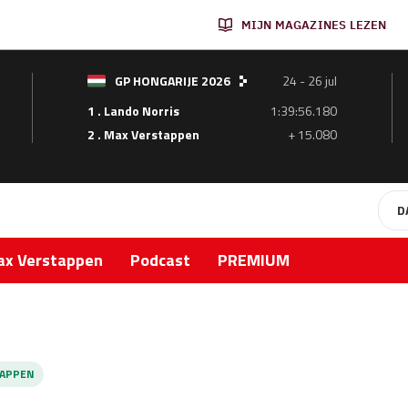
MIJN MAGAZINES LEZEN
GP HONGARIJE 2026
24 - 26 jul
1 . Lando Norris
1:39:56.180
2 . Max Verstappen
+ 15.080
D
x Verstappen
Podcast
PREMIUM
APPEN