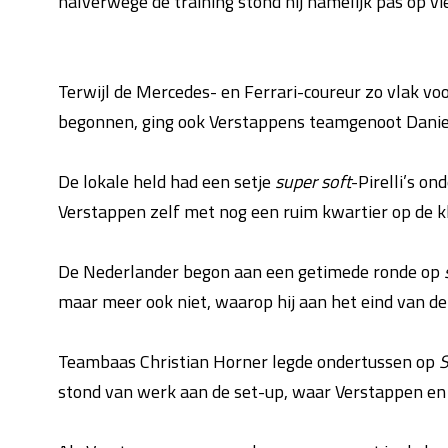
halverwege de training stond hij namelijk pas op vi
Terwijl de Mercedes- en Ferrari-coureur zo vlak voo
begonnen, ging ook Verstappens teamgenoot Daniel
De lokale held had een setje
super soft
-Pirelli’s on
Verstappen zelf met nog een ruim kwartier op de 
De Nederlander begon aan een getimede ronde op
maar meer ook niet, waarop hij aan het eind van d
Teambaas Christian Horner legde ondertussen op
S
stond van werk aan de set-up, waar Verstappen en 