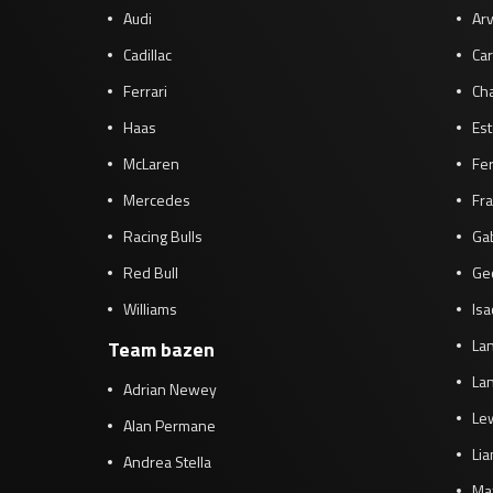
Audi
Arv
Cadillac
Car
Ferrari
Cha
Haas
Es
McLaren
Fe
Mercedes
Fra
Racing Bulls
Gab
Red Bull
Ge
Williams
Isa
Lan
Team bazen
Lan
Adrian Newey
Le
Alan Permane
Li
Andrea Stella
Ma