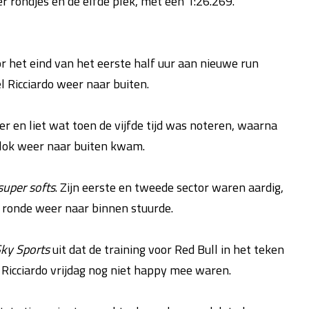
er rondjes en de elfde plek, met een 1:26.269.
r het eind van het eerste half uur aan nieuwe run
 Ricciardo weer naar buiten.
der en liet wat toen de vijfde tijd was noteren, waarna
klok weer naar buiten kwam.
super softs
. Zijn eerste en tweede sector waren aardig,
e ronde weer naar binnen stuurde.
ky Sports
uit dat de training voor Red Bull in het teken
Ricciardo vrijdag nog niet happy mee waren.