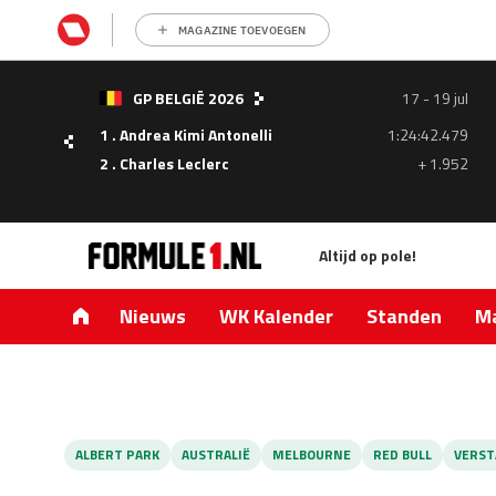
MAGAZINE TOEVOEGEN
GP BELGIË 2026
17 - 19 jul
1 . Andrea Kimi Antonelli
1:24:42.479
- 05
2 . Charles Leclerc
+ 1.952
ul
Altijd op pole!
1.335
0.427
Nieuws
WK Kalender
Standen
Ma
ALBERT PARK
AUSTRALIË
MELBOURNE
RED BULL
VERST