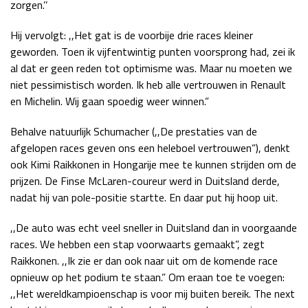
zorgen.’’
Hij vervolgt: ,,Het gat is de voorbije drie races kleiner
geworden. Toen ik vijfentwintig punten voorsprong had, zei ik
al dat er geen reden tot optimisme was. Maar nu moeten we
niet pessimistisch worden. Ik heb alle vertrouwen in Renault
en Michelin. Wij gaan spoedig weer winnen.”
Behalve natuurlijk Schumacher (,,De prestaties van de
afgelopen races geven ons een heleboel vertrouwen”), denkt
ook Kimi Raikkonen in Hongarije mee te kunnen strijden om de
prijzen. De Finse McLaren-coureur werd in Duitsland derde,
nadat hij van pole-positie startte. En daar put hij hoop uit.
,,De auto was echt veel sneller in Duitsland dan in voorgaande
races. We hebben een stap voorwaarts gemaakt”, zegt
Raikkonen. ,,Ik zie er dan ook naar uit om de komende race
opnieuw op het podium te staan.” Om eraan toe te voegen:
,,Het wereldkampioenschap is voor mij buiten bereik. The next