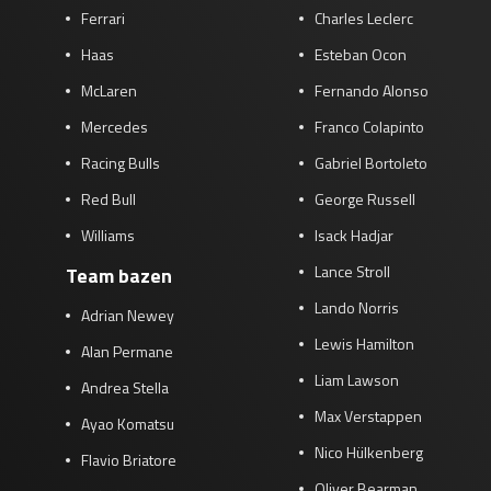
Ferrari
Charles Leclerc
Haas
Esteban Ocon
McLaren
Fernando Alonso
Mercedes
Franco Colapinto
Racing Bulls
Gabriel Bortoleto
Red Bull
George Russell
Williams
Isack Hadjar
Lance Stroll
Team bazen
Lando Norris
Adrian Newey
Lewis Hamilton
Alan Permane
Liam Lawson
Andrea Stella
Max Verstappen
Ayao Komatsu
Nico Hülkenberg
Flavio Briatore
Oliver Bearman