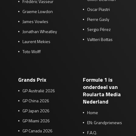
Frédéric Vasseur
Oscar Piastri
Graeme Lowdon
Pierre Gasly
James Vowles
Sergio Pérez
Jonathan Wheatley
Valtteri Bottas
Laurent Mekies
Toto Wolff
Grands Prix
Formule 1 is
onderdeel van
GP Australië 2026
Roularta Media
GP China 2026
Nederland
GP Japan 2026
Home
GP Miami 2026
EN: Grandprixnews
GP Canada 2026
F.A.Q.