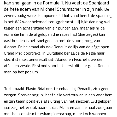
kan snel gaan in de Formule 1. Nu voelt de Spanjaard
Race
za 13:00 - 15:00
de hete adem van Michael Schumacher in zijn nek.
De
zevenvoudig wereldkampioen uit Duitsland heeft de spanning
in het WK weer helemaal teruggebracht. Hij kijkt dan nog wel
GP VERENIGDE STATEN 2026
23 - 25 okt
tegen een achterstand van elf punten aan, maar als hij de
vorm die hij in de afgelopen drie races had (drie zeges) kan
vasthouden is het snel gedaan met de voorsprong van
GP SÃO PAULO 2026
06 - 08 nov
Alonso. En helemaal als ook Renault de lijn van de afgelopen
Kwalificatie
za 23:00 - 00:00
Grand Prix’ doortrekt. In Duitsland behaalde de Régie haar
Race
zo 21:00 - 23:00
slechtste seizoensresultaat: Alonso en Fisichella werden
vijfde en zesde. Er stond voor het eerst dit jaar geen Renault-
Kwalificatie
za 19:00 - 20:00
man op het podium.
Race
zo 18:00 - 20:00
Toch maakt Flavio Briatore, teambaas bij Renault, zich geen
GP MEXICO 2026
30 okt - 01 nov
zorgen. Sterker nog, hij heeft alle vertrouwen in een voor hem
en zijn team positieve afsluiting van het seizoen. ,,Afgelopen
jaar zag het er ook naar uit dat McLaren aan de haal zou gaan
LAS VEGAS GRAND PRIX 2026
20 - 22 nov
met het constructeurskampioenschap, maar toch wonnen
Kwalificatie
za 22:00 - 23:00