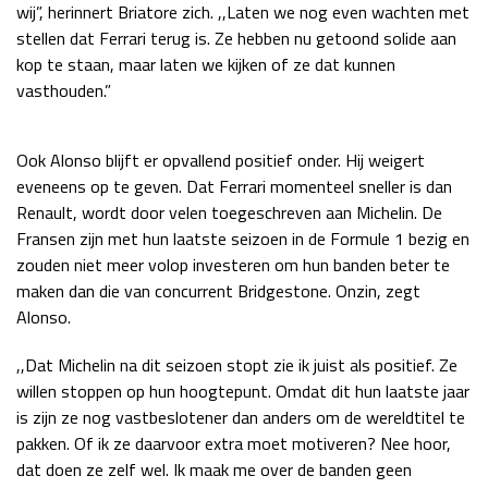
wij”, herinnert Briatore zich. ,,Laten we nog even wachten met
Race
zo 21:00 - 23:00
stellen dat Ferrari terug is. Ze hebben nu getoond solide aan
GP ABU DHABI 2026
04 - 06 dec
kop te staan, maar laten we kijken of ze dat kunnen
Kwalificatie
za 05:00 - 06:00
vasthouden.”
Race
zo 05:00 - 07:00
Kwalificatie
za 15:00 - 16:00
Ook Alonso blijft er opvallend positief onder. Hij weigert
Race
zo 14:00 - 16:00
eveneens op te geven. Dat Ferrari momenteel sneller is dan
Renault, wordt door velen toegeschreven aan Michelin. De
Fransen zijn met hun laatste seizoen in de Formule 1 bezig en
GP QATAR 2026
27 - 29 nov
zouden niet meer volop investeren om hun banden beter te
maken dan die van concurrent Bridgestone. Onzin, zegt
Alonso.
Kwalificatie
za 19:00 - 20:00
,,Dat Michelin na dit seizoen stopt zie ik juist als positief. Ze
Race
zo 17:00 - 19:00
willen stoppen op hun hoogtepunt. Omdat dit hun laatste jaar
is zijn ze nog vastbeslotener dan anders om de wereldtitel te
pakken. Of ik ze daarvoor extra moet motiveren? Nee hoor,
dat doen ze zelf wel. Ik maak me over de banden geen