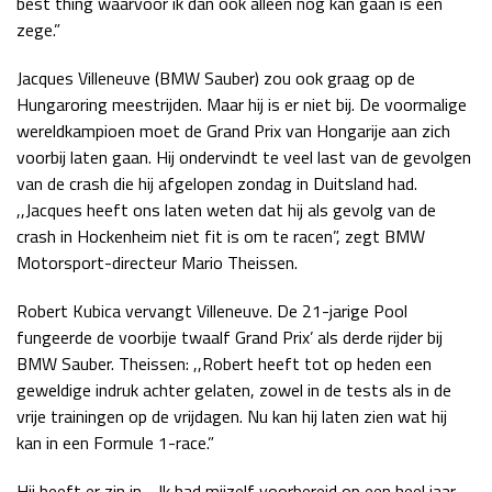
best thing waarvoor ik dan ook alleen nog kan gaan is een
zege.”
Jacques Villeneuve (BMW Sauber) zou ook graag op de
Hungaroring meestrijden. Maar hij is er niet bij. De voormalige
wereldkampioen moet de Grand Prix van Hongarije aan zich
voorbij laten gaan. Hij ondervindt te veel last van de gevolgen
van de crash die hij afgelopen zondag in Duitsland had.
,,Jacques heeft ons laten weten dat hij als gevolg van de
crash in Hockenheim niet fit is om te racen”, zegt BMW
Motorsport-directeur Mario Theissen.
Robert Kubica vervangt Villeneuve. De 21-jarige Pool
fungeerde de voorbije twaalf Grand Prix’ als derde rijder bij
BMW Sauber. Theissen: ,,Robert heeft tot op heden een
geweldige indruk achter gelaten, zowel in de tests als in de
vrije trainingen op de vrijdagen. Nu kan hij laten zien wat hij
kan in een Formule 1-race.”
Hij heeft er zin in. ,,Ik had mijzelf voorbereid op een heel jaar