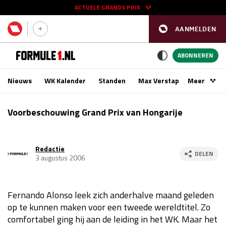
ACTUELE GRANDS PRIX
AANMELDEN
GP SPANJE 2026
11 - 13 sep
ABONNEREN
Nieuws
WK Kalender
Standen
Max Verstappen
Meer
Podca
Kwalificatie
za 16:00 - 17:00
Voorbeschouwing Grand Prix van Hongarije
Race
zo 15:00 - 17:00
Redactie
GP SINGAPORE 2026
09 - 11 okt
DELEN
3 augustus 2006
GP AZERBEIDZJAN 2026
24 - 26 sep
Fernando Alonso leek zich anderhalve maand geleden
Kwalificatie
za 15:00 - 16:00
op te kunnen maken voor een tweede wereldtitel. Zo
Race
zo 14:00 - 16:00
comfortabel ging hij aan de leiding in het WK. Maar het
Kwalificatie
vr 14:00 - 15:00