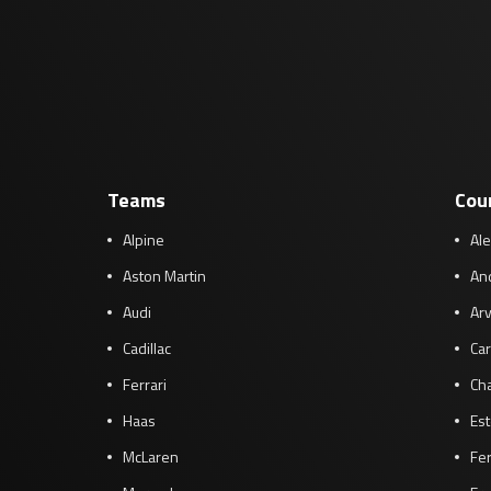
Teams
Cou
Alpine
Al
Aston Martin
And
Audi
Arv
Cadillac
Car
Ferrari
Cha
Haas
Es
McLaren
Fe