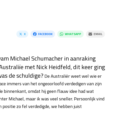
X
FACEBOOK
WHATSAPP
EMAIL
kwam Michael Schumacher in aanraking
Australiïe met Nick Heidfeld, dit keer ging
as de schuldige?
De Australiër weet wel wie er
 race immers van het ongeoorloofd verdedigen van zijn
 de binnenkant, omdat hij geen flauw idee had wat
ter Michael, maar ik was veel sneller. Persoonlijk vind
 positie zo fel verdedigde, we hebben juist