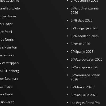
nco Colapinto
GP Oostenrijk 2026
riel Bortoleto
GP Groot-Brittannië
2026
orge Russell
GP België 2026
ck Hadjar
GP Hongarije 2026
ce Stroll
GP Nederland 2026
do Norris
GP Italië 2026
wis Hamilton
GP Spanje 2026
am Lawson
GP Azerbeidzjan 2026
x Verstappen
GP Singapore 2026
co Hülkenberg
GP Verenigde Staten
iver Bearman
2026
ar Piastri
GP Mexico 2026
rre Gasly
GP São Paulo 2026
rgio Pérez
Las Vegas Grand Prix