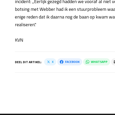
incident: ,,Eerlijk gezegd hadden we vooraf al niet
botsing met Webber had ik een stuurprobleem waar
enige reden dat ik daarna nog de baan op kwam was 
realiseren."
KVN
X
FACEBOOK
WHATSAPP
DEEL DIT ARTIKEL: