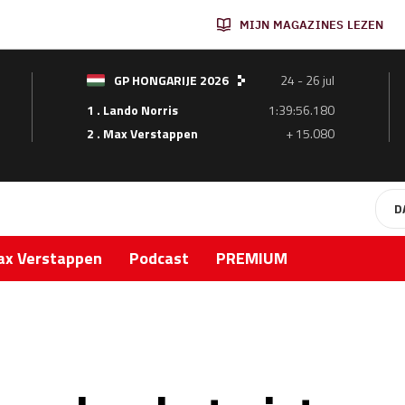
MIJN MAGAZINES LEZEN
GP HONGARIJE 2026
24 - 26 jul
1 . Lando Norris
1:39:56.180
2 . Max Verstappen
+ 15.080
D
x Verstappen
Podcast
PREMIUM