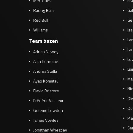
Mercedes
Fra
Racing Bulls
Gab
Red Bull
Ge
Williams
Isa
Lan
Team bazen
Lan
Adrian Newey
Le
Alan Permane
Li
Andrea Stella
Ma
Ayao Komatsu
Ni
Flavio Briatore
Ol
Frédéric Vasseur
Osc
Graeme Lowdon
Pie
James Vowles
Se
Jonathan Wheatley