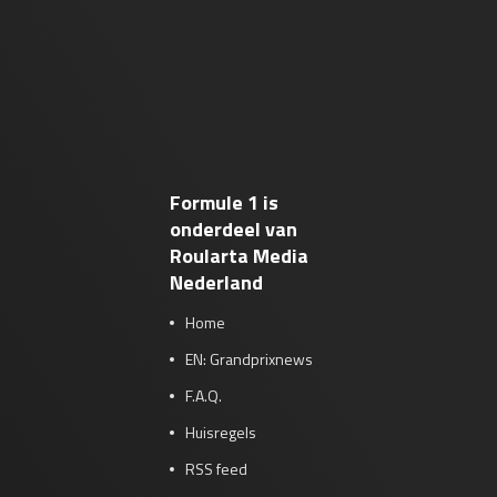
Formule 1 is
onderdeel van
Roularta Media
Nederland
Home
EN: Grandprixnews
F.A.Q.
Huisregels
RSS feed