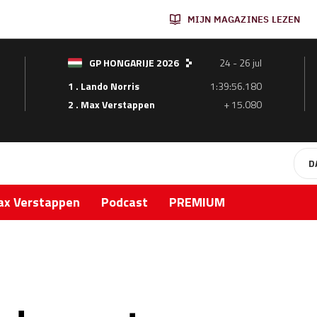
MIJN MAGAZINES LEZEN
GP HONGARIJE 2026
24 - 26 jul
1 . Lando Norris
1:39:56.180
2 . Max Verstappen
+ 15.080
D
x Verstappen
Podcast
PREMIUM