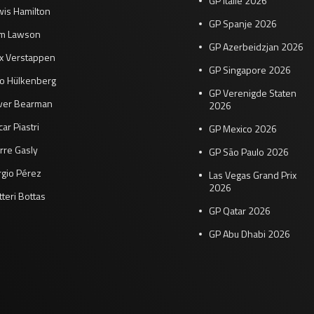
GP Italië 2026
wis Hamilton
GP Spanje 2026
am Lawson
GP Azerbeidzjan 2026
x Verstappen
GP Singapore 2026
co Hülkenberg
GP Verenigde Staten
iver Bearman
2026
ar Piastri
GP Mexico 2026
rre Gasly
GP São Paulo 2026
rgio Pérez
Las Vegas Grand Prix
2026
tteri Bottas
GP Qatar 2026
GP Abu Dhabi 2026