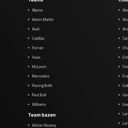
Alpine
Al
Aston Martin
And
Audi
Arv
Cadillac
Car
Ferrari
Cha
Haas
Es
McLaren
Fe
Mercedes
Fra
Racing Bulls
Gab
Red Bull
Ge
Williams
Isa
Lan
Team bazen
Lan
Adrian Newey