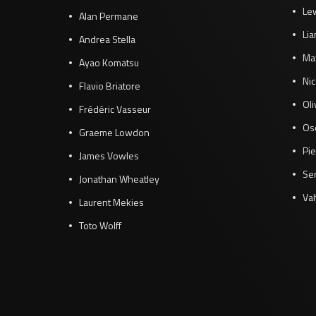
Le
Alan Permane
Li
Andrea Stella
Ma
Ayao Komatsu
Ni
Flavio Briatore
Ol
Frédéric Vasseur
Osc
Graeme Lowdon
Pie
James Vowles
Se
Jonathan Wheatley
Val
Laurent Mekies
Toto Wolff