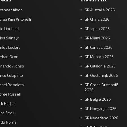
exander Albon
GP Australië 2026
rea Kimi Antonelli
GP China 2026
id Lindblad
GP Japan 2026
los Sainz Jr
GP Miami 2026
rles Leclerc
GP Canada 2026
teban Ocon
GP Monaco 2026
rnando Alonso
GP Catalonië 2026
nco Colapinto
GP Oostenrijk 2026
riel Bortoleto
GP Groot-Brittannië
2026
orge Russell
GP België 2026
ck Hadjar
GP Hongarije 2026
ce Stroll
GP Nederland 2026
do Norris