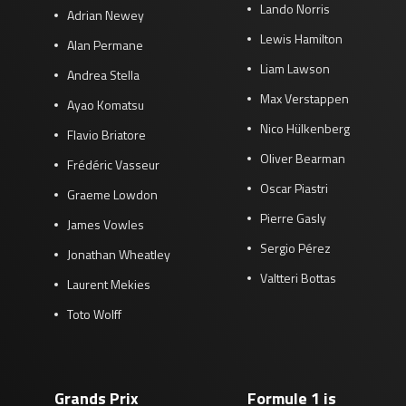
Lando Norris
Adrian Newey
Lewis Hamilton
Alan Permane
Liam Lawson
Andrea Stella
Max Verstappen
Ayao Komatsu
Nico Hülkenberg
Flavio Briatore
Oliver Bearman
Frédéric Vasseur
Oscar Piastri
Graeme Lowdon
Pierre Gasly
James Vowles
Sergio Pérez
Jonathan Wheatley
Valtteri Bottas
Laurent Mekies
Toto Wolff
Grands Prix
Formule 1 is