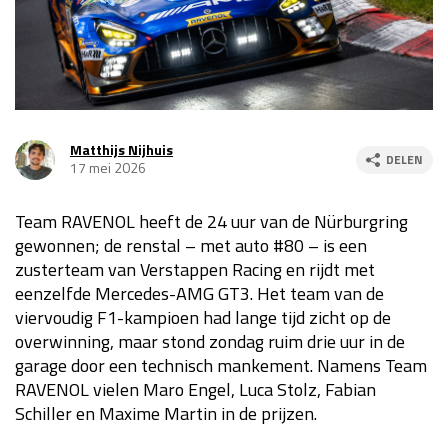
Race
za 13:00 - 15:00
GP VERENIGDE STATEN 2026
23 - 25 okt
Matthijs Nijhuis
DELEN
17 mei 2026
GP SÃO PAULO 2026
06 - 08 nov
Kwalificatie
za 23:00 - 00:00
Team RAVENOL heeft de 24 uur van de Nürburgring
Race
zo 21:00 - 23:00
gewonnen; de renstal – met auto #80 – is een
zusterteam van Verstappen Racing en rijdt met
Kwalificatie
za 19:00 - 20:00
eenzelfde Mercedes-AMG GT3. Het team van de
Race
zo 18:00 - 20:00
viervoudig F1-kampioen had lange tijd zicht op de
overwinning, maar stond zondag ruim drie uur in de
GP MEXICO 2026
30 okt - 01 nov
garage door een technisch mankement. Namens Team
RAVENOL vielen Maro Engel, Luca Stolz, Fabian
Schiller en Maxime Martin in de prijzen.
LAS VEGAS GRAND PRIX 2026
20 - 22 nov
Kwalificatie
za 22:00 - 23:00