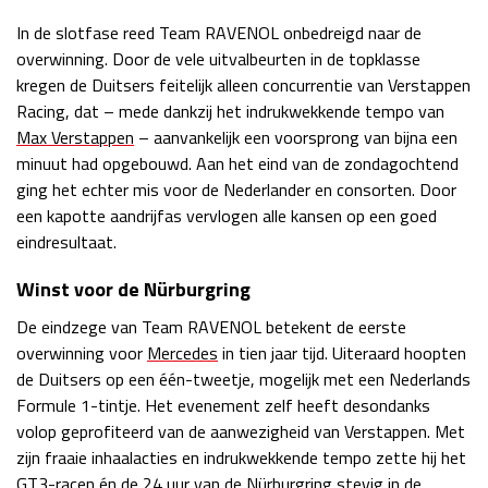
Race
zo 21:00 - 23:00
In de slotfase reed Team RAVENOL onbedreigd naar de
GP ABU DHABI 2026
04 - 06 dec
overwinning. Door de vele uitvalbeurten in de topklasse
Kwalificatie
za 05:00 - 06:00
kregen de Duitsers feitelijk alleen concurrentie van Verstappen
Race
zo 05:00 - 07:00
Racing, dat – mede dankzij het indrukwekkende tempo van
Max Verstappen
– aanvankelijk een voorsprong van bijna een
Kwalificatie
za 15:00 - 16:00
minuut had opgebouwd. Aan het eind van de zondagochtend
Race
zo 14:00 - 16:00
ging het echter mis voor de Nederlander en consorten. Door
een kapotte aandrijfas vervlogen alle kansen op een goed
GP QATAR 2026
27 - 29 nov
eindresultaat.
Winst voor de Nürburgring
De eindzege van Team RAVENOL betekent de eerste
Kwalificatie
za 19:00 - 20:00
overwinning voor
Mercedes
in tien jaar tijd. Uiteraard hoopten
Race
zo 17:00 - 19:00
de Duitsers op een één-tweetje, mogelijk met een Nederlands
Formule 1-tintje. Het evenement zelf heeft desondanks
volop geprofiteerd van de aanwezigheid van Verstappen. Met
zijn fraaie inhaalacties en indrukwekkende tempo zette hij het
GT3-racen én de 24 uur van de Nürburgring stevig in de