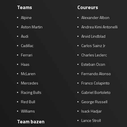
Teams
Coureurs
Alpine
Alexander Albon
Aston Martin
Andrea Kimi Antonelli
Audi
Arvid Lindblad
Cadillac
Carlos Sainz Jr
Ferrari
Charles Leclerc
Haas
Esteban Ocon
McLaren
Fernando Alonso
Mercedes
Franco Colapinto
Racing Bulls
Gabriel Bortoleto
Red Bull
George Russell
Williams
Isack Hadjar
Lance Stroll
Team bazen