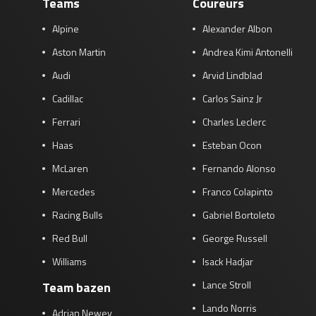
Teams
Coureurs
Race
zo 21:00 - 23:00
Alpine
Alexander Albon
GP ABU DHABI 2026
04 - 06 dec
Kwalificatie
za 05:00 - 06:00
Aston Martin
Andrea Kimi Antonelli
Race
zo 05:00 - 07:00
Audi
Arvid Lindblad
Cadillac
Carlos Sainz Jr
Kwalificatie
za 15:00 - 16:00
Race
zo 14:00 - 16:00
Ferrari
Charles Leclerc
Haas
Esteban Ocon
GP QATAR 2026
27 - 29 nov
McLaren
Fernando Alonso
Mercedes
Franco Colapinto
Racing Bulls
Gabriel Bortoleto
Kwalificatie
za 19:00 - 20:00
Red Bull
George Russell
Race
zo 17:00 - 19:00
Williams
Isack Hadjar
Lance Stroll
Team bazen
Lando Norris
Adrian Newey