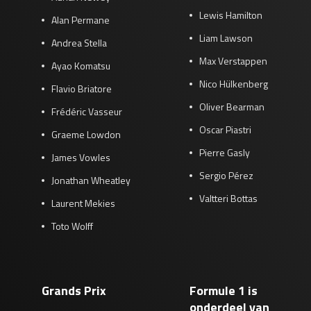
Lewis Hamilton
Alan Permane
Liam Lawson
Andrea Stella
Max Verstappen
Ayao Komatsu
Nico Hülkenberg
Flavio Briatore
Oliver Bearman
Frédéric Vasseur
Oscar Piastri
Graeme Lowdon
Pierre Gasly
James Vowles
Sergio Pérez
Jonathan Wheatley
Valtteri Bottas
Laurent Mekies
Toto Wolff
Grands Prix
Formule 1 is
onderdeel van