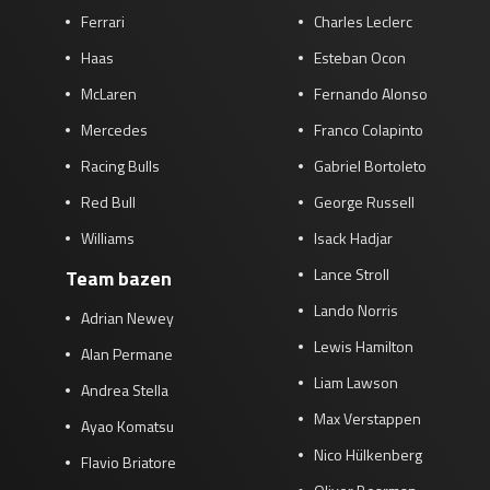
Ferrari
Charles Leclerc
Race
zo 21:00 - 23:00
GP ABU DHABI 2026
04 - 06 dec
Haas
Esteban Ocon
Kwalificatie
za 05:00 - 06:00
McLaren
Fernando Alonso
Race
zo 05:00 - 07:00
Mercedes
Franco Colapinto
Kwalificatie
za 15:00 - 16:00
Racing Bulls
Gabriel Bortoleto
Race
zo 14:00 - 16:00
Red Bull
George Russell
Williams
Isack Hadjar
GP QATAR 2026
27 - 29 nov
Lance Stroll
Team bazen
Lando Norris
Adrian Newey
Lewis Hamilton
Kwalificatie
za 19:00 - 20:00
Alan Permane
Race
zo 17:00 - 19:00
Liam Lawson
Andrea Stella
Max Verstappen
Ayao Komatsu
Nico Hülkenberg
Flavio Briatore