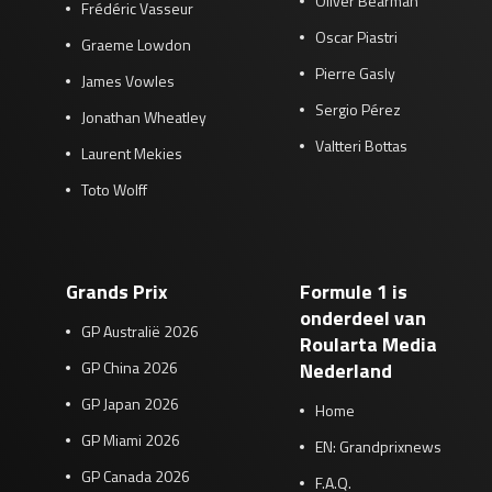
Oliver Bearman
Frédéric Vasseur
Oscar Piastri
Graeme Lowdon
Pierre Gasly
James Vowles
Sergio Pérez
Jonathan Wheatley
Valtteri Bottas
Laurent Mekies
Toto Wolff
Grands Prix
Formule 1 is
onderdeel van
GP Australië 2026
Roularta Media
GP China 2026
Nederland
GP Japan 2026
Home
GP Miami 2026
EN: Grandprixnews
GP Canada 2026
F.A.Q.