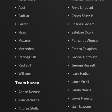
Audi
Arvid Lindblad
Cadillac
Carlos Sainz Jr
Ferrari
Charles Leclerc
Haas
Esteban Ocon
McLaren
Fernando Alonso
Mercedes
Franco Colapinto
Racing Bulls
Gabriel Bortoleto
Red Bull
George Russell
Williams
Isack Hadjar
Lance Stroll
Team bazen
Lando Norris
Adrian Newey
Lewis Hamilton
Alan Permane
Liam Lawson
Andrea Stella