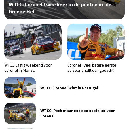
WTCC: Coronel twee keer in de punten in ‘de
Race
za 13:00 - 15:00
Groene Hel’
GP VERENIGDE STATEN 2026
23 - 25 okt
GP SÃO PAULO 2026
06 - 08 nov
Kwalificatie
za 23:00 - 00:00
Race
zo 21:00 - 23:00
WTCC: Lastig weekend voor
Coronel: ‘Véél betere eerste
Coronel in Monza
seizoenshelft dan gedacht’
Kwalificatie
za 19:00 - 20:00
Race
zo 18:00 - 20:00
WTCC: Coronel wint in Portugal
GP MEXICO 2026
30 okt - 01 nov
WTCC: Pech maar ook een opsteker voor
Coronel
LAS VEGAS GRAND PRIX 2026
20 - 22 nov
Kwalificatie
za 22:00 - 23:00