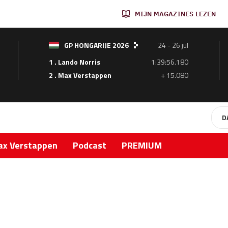
MIJN MAGAZINES LEZEN
GP HONGARIJE 2026
24 - 26 jul
1 . Lando Norris
1:39:56.180
2 . Max Verstappen
+ 15.080
D
x Verstappen
Podcast
PREMIUM