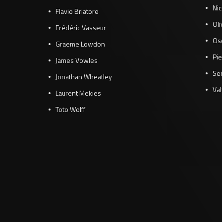
Ni
Flavio Briatore
Ol
Frédéric Vasseur
Osc
Graeme Lowdon
Pie
James Vowles
Se
Jonathan Wheatley
Val
Laurent Mekies
Toto Wolff