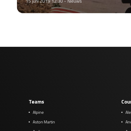
15 juni 2019 12:30 -
Nieuws
Teams
Cou
Alpine
Al
Aston Martin
And