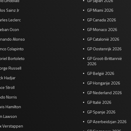
id Lindblad
GP Japan 2026
los Sainz Jr
GP Miami 2026
rles Leclerc
GP Canada 2026
teban Ocon
GP Monaco 2026
rnando Alonso
GP Catalonië 2026
nco Colapinto
GP Oostenrijk 2026
riel Bortoleto
GP Groot-Brittannië
2026
orge Russell
GP België 2026
ck Hadjar
GP Hongarije 2026
ce Stroll
GP Nederland 2026
do Norris
GP Italië 2026
wis Hamilton
GP Spanje 2026
am Lawson
GP Azerbeidzjan 2026
x Verstappen