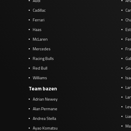
Audi
Arv
Cadillac
Car
Ferrari
Cha
Haas
Es
McLaren
Fe
Mercedes
Fra
Racing Bulls
Gab
Red Bull
Ge
Williams
Isa
Lan
Team bazen
Lan
Adrian Newey
Le
Alan Permane
Li
Andrea Stella
Ma
Ayao Komatsu