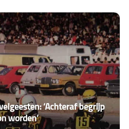
elgeesten: ‘Achteraf begrijp
on worden’