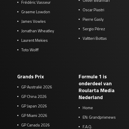
Oliver Bearman
Frédéric Vasseur
Oscar Piastri
Graeme Lowdon
Pierre Gasly
James Vowles
Sergio Pérez
Jonathan Wheatley
Valtteri Bottas
Laurent Mekies
Toto Wolff
Grands Prix
Formule 1 is
onderdeel van
GP Australië 2026
Roularta Media
GP China 2026
Nederland
GP Japan 2026
Home
GP Miami 2026
EN: Grandprixnews
GP Canada 2026
F.A.Q.