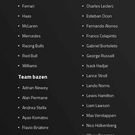
Ferrari
Charles Leclerc
Race
zo 21:00 - 23:00
GP ABU DHABI 2026
04 - 06 dec
Haas
Esteban Ocon
Kwalificatie
za 05:00 - 06:00
McLaren
Fernando Alonso
Race
zo 05:00 - 07:00
Mercedes
Franco Colapinto
Kwalificatie
za 15:00 - 16:00
Racing Bulls
Gabriel Bortoleto
Race
zo 14:00 - 16:00
Red Bull
George Russell
Williams
Isack Hadjar
GP QATAR 2026
27 - 29 nov
Lance Stroll
Team bazen
Lando Norris
Adrian Newey
Lewis Hamilton
Kwalificatie
za 19:00 - 20:00
Alan Permane
Race
zo 17:00 - 19:00
Liam Lawson
Andrea Stella
Max Verstappen
Ayao Komatsu
Nico Hülkenberg
Flavio Briatore