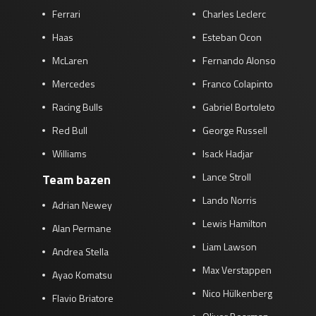
Ferrari
Charles Leclerc
Race
zo 21:00 - 23:00
GP ABU DHABI 2026
04 - 06 dec
Haas
Esteban Ocon
Kwalificatie
za 05:00 - 06:00
McLaren
Fernando Alonso
Race
zo 05:00 - 07:00
Mercedes
Franco Colapinto
Kwalificatie
za 15:00 - 16:00
Racing Bulls
Gabriel Bortoleto
Race
zo 14:00 - 16:00
Red Bull
George Russell
Williams
Isack Hadjar
GP QATAR 2026
27 - 29 nov
Lance Stroll
Team bazen
Lando Norris
Adrian Newey
Lewis Hamilton
Kwalificatie
za 19:00 - 20:00
Alan Permane
Race
zo 17:00 - 19:00
Liam Lawson
Andrea Stella
Max Verstappen
Ayao Komatsu
Nico Hülkenberg
Flavio Briatore