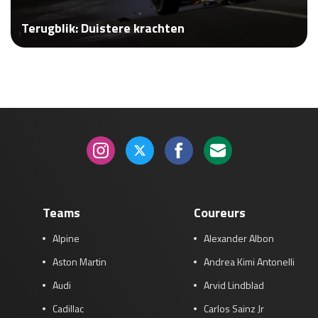
Race
za 13:00 - 15:00
Terugblik: Duistere krachten
GP VERENIGDE STATEN 2026
23 - 25 okt
GP SÃO PAULO 2026
06 - 08 nov
Kwalificatie
za 23:00 - 00:00
Race
zo 21:00 - 23:00
Kwalificatie
za 19:00 - 20:00
Race
zo 18:00 - 20:00
Teams
Coureurs
Alpine
Alexander Albon
GP MEXICO 2026
30 okt - 01 nov
Aston Martin
Andrea Kimi Antonelli
Audi
Arvid Lindblad
LAS VEGAS GRAND PRIX 2026
20 - 22 nov
Cadillac
Carlos Sainz Jr
Kwalificatie
za 22:00 - 23:00