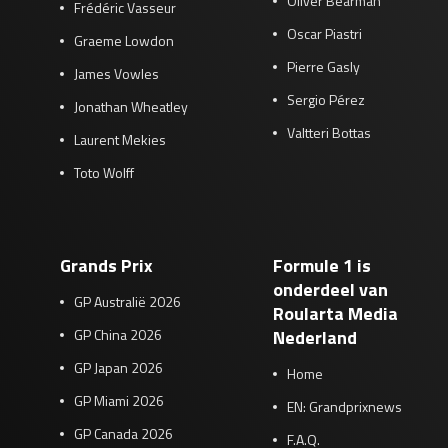
Oliver Bearman
Frédéric Vasseur
Oscar Piastri
Graeme Lowdon
Pierre Gasly
James Vowles
Sergio Pérez
Jonathan Wheatley
Valtteri Bottas
Laurent Mekies
Toto Wolff
Grands Prix
Formule 1 is
onderdeel van
GP Australië 2026
Roularta Media
GP China 2026
Nederland
GP Japan 2026
Home
GP Miami 2026
EN: Grandprixnews
GP Canada 2026
F.A.Q.