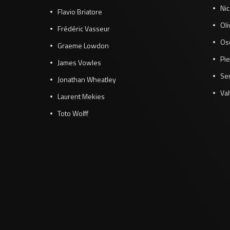
Ni
Flavio Briatore
Ol
Frédéric Vasseur
Osc
Graeme Lowdon
Pie
James Vowles
Se
Jonathan Wheatley
Val
Laurent Mekies
Toto Wolff