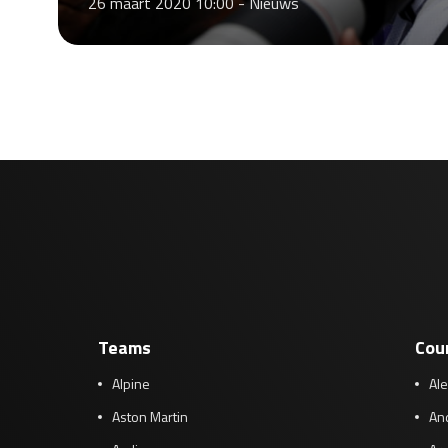
26 maart 2020 10:00 -
Nieuws
Teams
Cou
Alpine
Al
Aston Martin
And