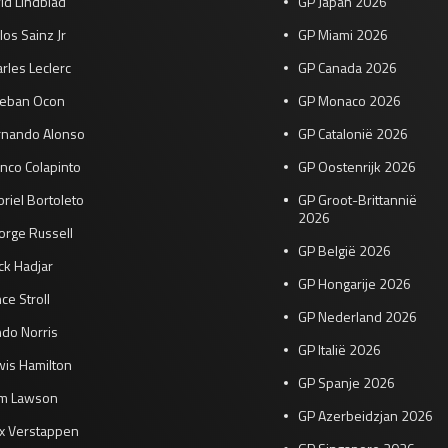
id Lindblad
GP Japan 2026
los Sainz Jr
GP Miami 2026
rles Leclerc
GP Canada 2026
teban Ocon
GP Monaco 2026
rnando Alonso
GP Catalonië 2026
nco Colapinto
GP Oostenrijk 2026
riel Bortoleto
GP Groot-Brittannië
2026
orge Russell
GP België 2026
ck Hadjar
GP Hongarije 2026
ce Stroll
GP Nederland 2026
do Norris
GP Italië 2026
wis Hamilton
GP Spanje 2026
am Lawson
GP Azerbeidzjan 2026
x Verstappen