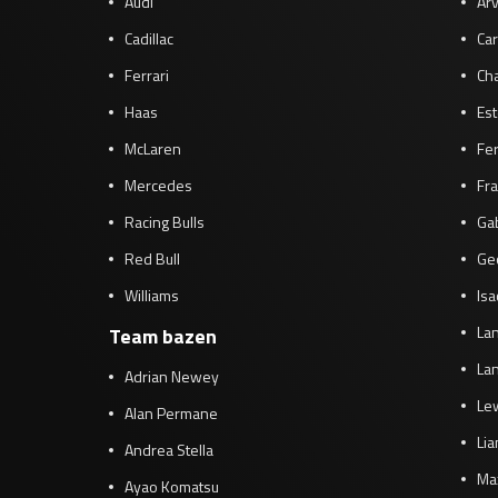
Audi
Arv
Cadillac
Car
Ferrari
Cha
Haas
Es
McLaren
Fe
Mercedes
Fra
Racing Bulls
Gab
Red Bull
Ge
Williams
Isa
Lan
Team bazen
Lan
Adrian Newey
Le
Alan Permane
Li
Andrea Stella
Ma
Ayao Komatsu