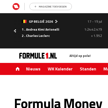
MAGAZINE TOEVOEGEN
GP BELGIË 2026
17 - 19 jul
1 . Andrea Kimi Antonelli
1:24:42.479
- 05
2 . Charles Leclerc
+ 1.952
ul
Altijd op pole!
1.335
0.427
Nieuws
WK Kalender
Standen
Ma
Formula Money