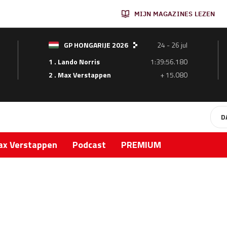
MIJN MAGAZINES LEZEN
GP HONGARIJE 2026
24 - 26 jul
1 . Lando Norris
1:39:56.180
2 . Max Verstappen
+ 15.080
D
x Verstappen
Podcast
PREMIUM