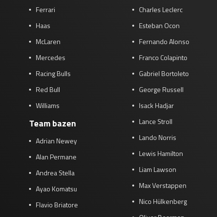
Ferrari
Charles Leclerc
Race
zo 21:00 - 23:00
GP ABU DHABI 2026
04 - 06 dec
Haas
Esteban Ocon
Kwalificatie
za 05:00 - 06:00
McLaren
Fernando Alonso
Race
zo 05:00 - 07:00
Mercedes
Franco Colapinto
Kwalificatie
za 15:00 - 16:00
Racing Bulls
Gabriel Bortoleto
Race
zo 14:00 - 16:00
Red Bull
George Russell
Williams
Isack Hadjar
GP QATAR 2026
27 - 29 nov
Lance Stroll
Team bazen
Lando Norris
Adrian Newey
Lewis Hamilton
Kwalificatie
za 19:00 - 20:00
Alan Permane
Race
zo 17:00 - 19:00
Liam Lawson
Andrea Stella
Max Verstappen
Ayao Komatsu
Nico Hülkenberg
Flavio Briatore