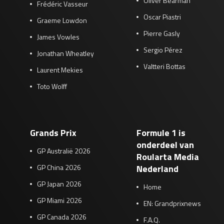
Oliver Bearman
Frédéric Vasseur
Oscar Piastri
Graeme Lowdon
Pierre Gasly
James Vowles
Sergio Pérez
Jonathan Wheatley
Valtteri Bottas
Laurent Mekies
Toto Wolff
Grands Prix
Formule 1 is
onderdeel van
GP Australië 2026
Roularta Media
GP China 2026
Nederland
GP Japan 2026
Home
GP Miami 2026
EN: Grandprixnews
GP Canada 2026
F.A.Q.