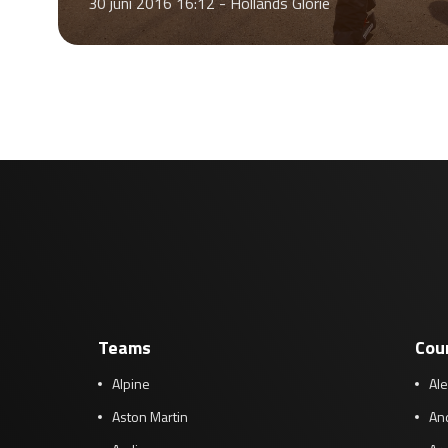
30 juni 2016 16:12 -
Hollands Glorie
Teams
Cou
Alpine
Al
Aston Martin
And