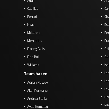
Audi
Arv
Cadillac
Car
Ferrari
Cha
Haas
Es
McLaren
Fe
Mercedes
Fra
Racing Bulls
Gab
Red Bull
Ge
Williams
Isa
Lan
Team bazen
Lan
Adrian Newey
Le
Alan Permane
Li
Andrea Stella
Ma
Ayao Komatsu