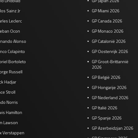
id Lindblad
GP Japan 2026
los Sainz Jr
GP Miami 2026
rles Leclerc
GP Canada 2026
teban Ocon
GP Monaco 2026
rnando Alonso
GP Catalonië 2026
nco Colapinto
GP Oostenrijk 2026
riel Bortoleto
GP Groot-Brittannië
2026
orge Russell
GP België 2026
ck Hadjar
GP Hongarije 2026
ce Stroll
GP Nederland 2026
do Norris
GP Italië 2026
wis Hamilton
GP Spanje 2026
am Lawson
GP Azerbeidzjan 2026
x Verstappen