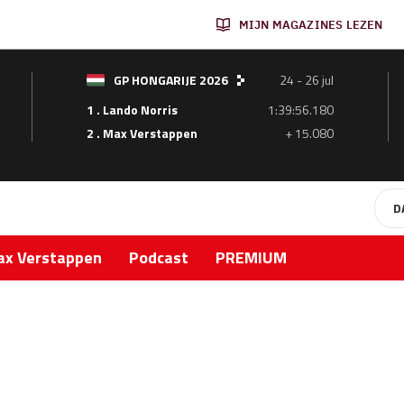
MIJN MAGAZINES LEZEN
GP HONGARIJE 2026
24 - 26 jul
1 . Lando Norris
1:39:56.180
2 . Max Verstappen
+ 15.080
D
x Verstappen
Podcast
PREMIUM