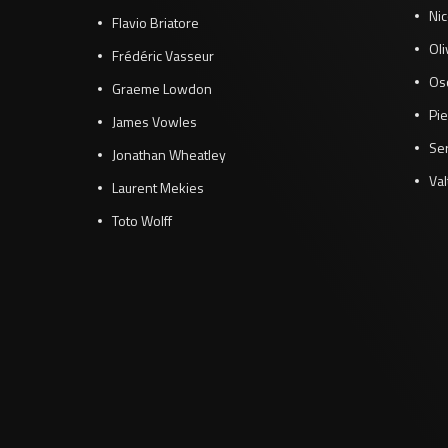
Ni
Flavio Briatore
Ol
Frédéric Vasseur
Osc
Graeme Lowdon
Pie
James Vowles
Se
Jonathan Wheatley
Val
Laurent Mekies
Toto Wolff