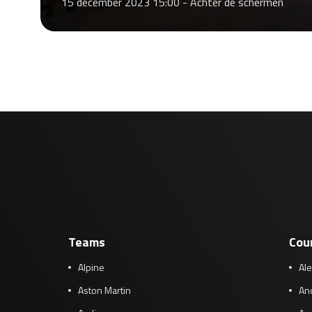
15 december 2023 15:00 -
Achter de schermen
Teams
Cou
Alpine
Al
Aston Martin
And