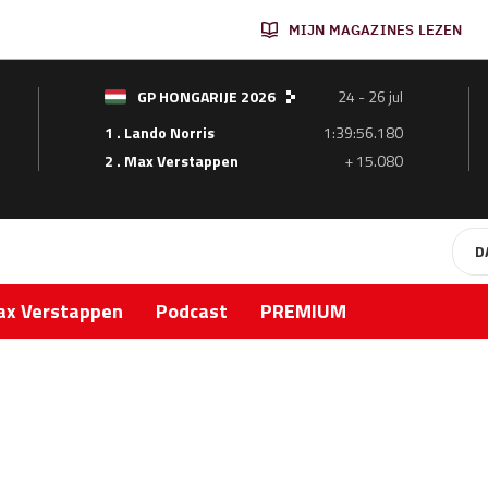
MIJN MAGAZINES LEZEN
GP HONGARIJE 2026
24 - 26 jul
1 . Lando Norris
1:39:56.180
2 . Max Verstappen
+ 15.080
D
x Verstappen
Podcast
PREMIUM