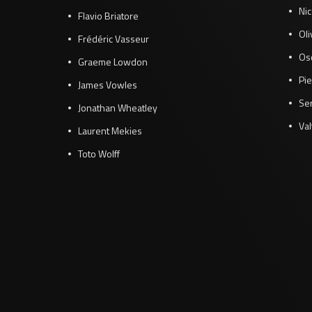
Ni
Flavio Briatore
Ol
Frédéric Vasseur
Osc
Graeme Lowdon
Pie
James Vowles
Se
Jonathan Wheatley
Val
Laurent Mekies
Toto Wolff