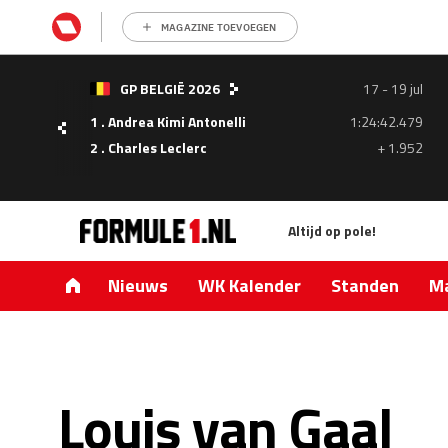
MAGAZINE TOEVOEGEN
- 05
GP BELGIË 2026
17 - 19 jul
ul
1 . Andrea Kimi Antonelli
1:24:42.479
1.335
2 . Charles Leclerc
+ 1.952
0.427
Altijd op pole!
Nieuws
WK Kalender
Standen
Ma
Louis van Gaal