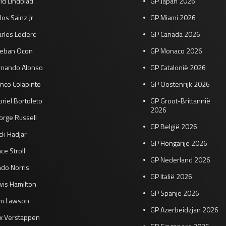
id Lindblad
GP Japan 2026
los Sainz Jr
GP Miami 2026
rles Leclerc
GP Canada 2026
teban Ocon
GP Monaco 2026
rnando Alonso
GP Catalonië 2026
nco Colapinto
GP Oostenrijk 2026
riel Bortoleto
GP Groot-Brittannië
2026
orge Russell
GP België 2026
ck Hadjar
GP Hongarije 2026
ce Stroll
GP Nederland 2026
do Norris
GP Italië 2026
wis Hamilton
GP Spanje 2026
am Lawson
GP Azerbeidzjan 2026
x Verstappen