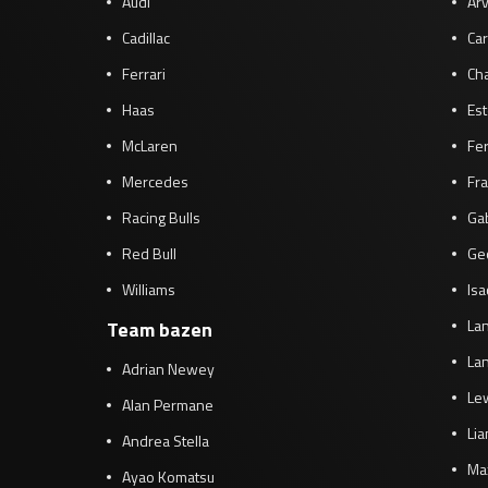
Audi
Arv
Cadillac
Car
Ferrari
Cha
Haas
Es
McLaren
Fe
Mercedes
Fra
Racing Bulls
Gab
Red Bull
Ge
Williams
Isa
Lan
Team bazen
Lan
Adrian Newey
Le
Alan Permane
Li
Andrea Stella
Ma
Ayao Komatsu