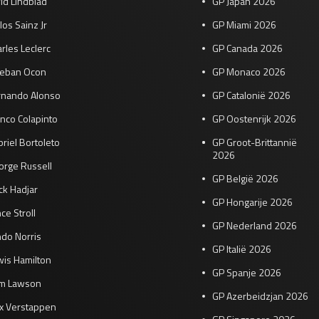
id Lindblad
GP Japan 2026
los Sainz Jr
GP Miami 2026
rles Leclerc
GP Canada 2026
teban Ocon
GP Monaco 2026
rnando Alonso
GP Catalonië 2026
nco Colapinto
GP Oostenrijk 2026
riel Bortoleto
GP Groot-Brittannië
2026
orge Russell
GP België 2026
ck Hadjar
GP Hongarije 2026
ce Stroll
GP Nederland 2026
do Norris
GP Italië 2026
wis Hamilton
GP Spanje 2026
am Lawson
GP Azerbeidzjan 2026
x Verstappen