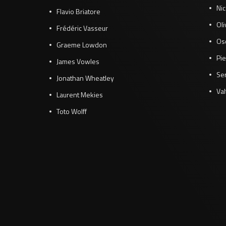
Ni
Flavio Briatore
Ol
Frédéric Vasseur
Osc
Graeme Lowdon
Pie
James Vowles
Se
Jonathan Wheatley
Val
Laurent Mekies
Toto Wolff