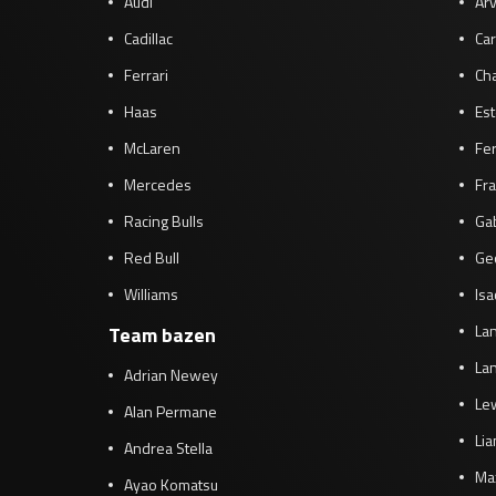
Audi
Arv
Cadillac
Car
Ferrari
Cha
Haas
Es
McLaren
Fe
Mercedes
Fra
Racing Bulls
Gab
Red Bull
Ge
Williams
Isa
Lan
Team bazen
Lan
Adrian Newey
Le
Alan Permane
Li
Andrea Stella
Ma
Ayao Komatsu