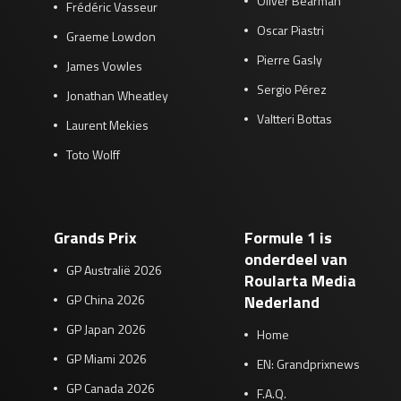
Oliver Bearman
Frédéric Vasseur
Oscar Piastri
Graeme Lowdon
Pierre Gasly
James Vowles
Sergio Pérez
Jonathan Wheatley
Valtteri Bottas
Laurent Mekies
Toto Wolff
Grands Prix
Formule 1 is
onderdeel van
GP Australië 2026
Roularta Media
GP China 2026
Nederland
GP Japan 2026
Home
GP Miami 2026
EN: Grandprixnews
GP Canada 2026
F.A.Q.