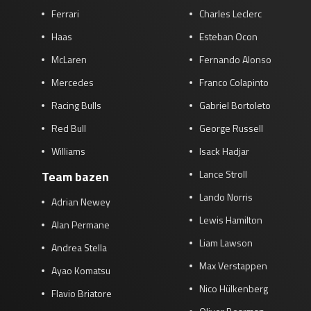
Ferrari
Charles Leclerc
Race
zo 21:00 - 23:00
GP ABU DHABI 2026
04 - 06 dec
Haas
Esteban Ocon
Kwalificatie
za 05:00 - 06:00
McLaren
Fernando Alonso
Race
zo 05:00 - 07:00
Mercedes
Franco Colapinto
Kwalificatie
za 15:00 - 16:00
Racing Bulls
Gabriel Bortoleto
Race
zo 14:00 - 16:00
Red Bull
George Russell
Williams
Isack Hadjar
GP QATAR 2026
27 - 29 nov
Lance Stroll
Team bazen
Lando Norris
Adrian Newey
Lewis Hamilton
Kwalificatie
za 19:00 - 20:00
Alan Permane
Race
zo 17:00 - 19:00
Liam Lawson
Andrea Stella
Max Verstappen
Ayao Komatsu
Nico Hülkenberg
Flavio Briatore