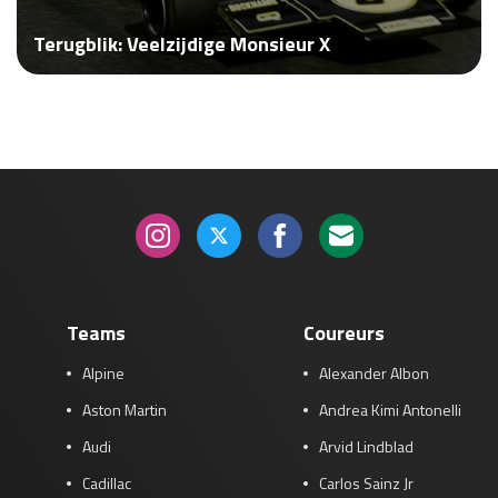
Race
za 13:00 - 15:00
Terugblik: Veelzijdige Monsieur X
GP VERENIGDE STATEN 2026
23 - 25 okt
GP SÃO PAULO 2026
06 - 08 nov
Kwalificatie
za 23:00 - 00:00
Race
zo 21:00 - 23:00
Kwalificatie
za 19:00 - 20:00
Race
zo 18:00 - 20:00
Teams
Coureurs
Alpine
Alexander Albon
GP MEXICO 2026
30 okt - 01 nov
Aston Martin
Andrea Kimi Antonelli
Audi
Arvid Lindblad
LAS VEGAS GRAND PRIX 2026
20 - 22 nov
Cadillac
Carlos Sainz Jr
Kwalificatie
za 22:00 - 23:00