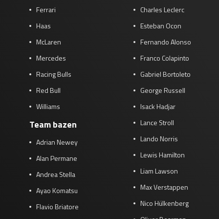
Ferrari
Charles Leclerc
Race
zo 21:00 - 23:00
GP ABU DHABI 2026
04 - 06 dec
Haas
Esteban Ocon
Kwalificatie
za 05:00 - 06:00
McLaren
Fernando Alonso
Race
zo 05:00 - 07:00
Mercedes
Franco Colapinto
Kwalificatie
za 15:00 - 16:00
Racing Bulls
Gabriel Bortoleto
Race
zo 14:00 - 16:00
Red Bull
George Russell
Williams
Isack Hadjar
GP QATAR 2026
27 - 29 nov
Lance Stroll
Team bazen
Lando Norris
Adrian Newey
Lewis Hamilton
Kwalificatie
za 19:00 - 20:00
Alan Permane
Race
zo 17:00 - 19:00
Liam Lawson
Andrea Stella
Max Verstappen
Ayao Komatsu
Nico Hülkenberg
Flavio Briatore