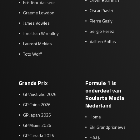
Oliver Bearman
Frédéric Vasseur
Oscar Piastri
Graeme Lowdon
Pierre Gasly
James Vowles
Sergio Pérez
Jonathan Wheatley
Valtteri Bottas
Laurent Mekies
Toto Wolff
Grands Prix
Formule 1 is
onderdeel van
GP Australië 2026
Roularta Media
GP China 2026
Nederland
GP Japan 2026
Home
GP Miami 2026
EN: Grandprixnews
GP Canada 2026
F.A.Q.