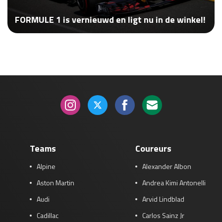
Race
za 13:00 - 15:00
FORMULE 1 is vernieuwd en ligt nu in de winkel!
GP VERENIGDE STATEN 2026
23 - 25 okt
GP SÃO PAULO 2026
06 - 08 nov
Kwalificatie
za 23:00 - 00:00
Race
zo 21:00 - 23:00
Kwalificatie
za 19:00 - 20:00
Race
zo 18:00 - 20:00
Teams
Coureurs
Alpine
Alexander Albon
GP MEXICO 2026
30 okt - 01 nov
Aston Martin
Andrea Kimi Antonelli
Audi
Arvid Lindblad
LAS VEGAS GRAND PRIX 2026
20 - 22 nov
Cadillac
Carlos Sainz Jr
Kwalificatie
za 22:00 - 23:00