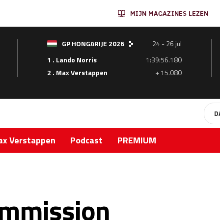
MIJN MAGAZINES LEZEN
GP HONGARIJE 2026
24 - 26 jul
1 . Lando Norris
1:39:56.180
2 . Max Verstappen
+ 15.080
D
x Verstappen
Podcast
PREMIUM
ommission