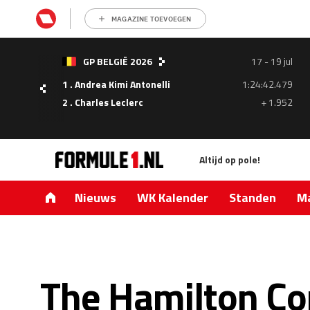
MAGAZINE TOEVOEGEN
- 05
GP BELGIË 2026
17 - 19 jul
ul
1 . Andrea Kimi Antonelli
1:24:42.479
1.335
2 . Charles Leclerc
+ 1.952
0.427
Altijd op pole!
Nieuws
WK Kalender
Standen
Ma
The Hamilton C