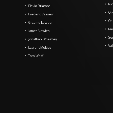
Ni
Flavio Briatore
Ol
Frédéric Vasseur
Osc
Graeme Lowdon
Pie
James Vowles
Se
Jonathan Wheatley
Val
Laurent Mekies
Toto Wolff