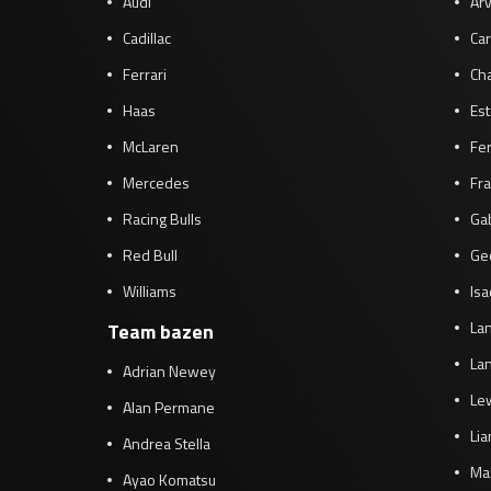
Audi
Arv
Cadillac
Car
Ferrari
Cha
Haas
Es
McLaren
Fe
Mercedes
Fra
Racing Bulls
Gab
Red Bull
Ge
Williams
Isa
Lan
Team bazen
Lan
Adrian Newey
Le
Alan Permane
Li
Andrea Stella
Ma
Ayao Komatsu