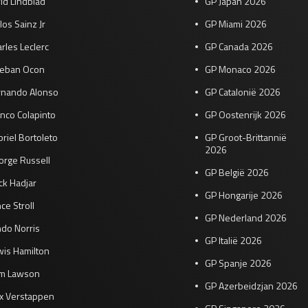
id Lindblad
GP Japan 2026
los Sainz Jr
GP Miami 2026
rles Leclerc
GP Canada 2026
teban Ocon
GP Monaco 2026
rnando Alonso
GP Catalonië 2026
nco Colapinto
GP Oostenrijk 2026
riel Bortoleto
GP Groot-Brittannië
2026
orge Russell
GP België 2026
ck Hadjar
GP Hongarije 2026
ce Stroll
GP Nederland 2026
do Norris
GP Italië 2026
wis Hamilton
GP Spanje 2026
am Lawson
GP Azerbeidzjan 2026
x Verstappen