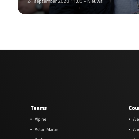
24 september 2020 11:05 -
Nieuws
Teams
Cou
Alpine
Al
Aston Martin
And