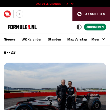
ACTUELE GRANDS PRIX
AANMELDEN
GP SPANJE 2026
11 - 13 sep
ABONNEREN
Nieuws
WK Kalender
Standen
Max Verstappen
Meer
Podca
Kwalificatie
za 16:00 - 17:00
VF-23
Race
zo 15:00 - 17:00
GP SINGAPORE 2026
09 - 11 okt
GP AZERBEIDZJAN 2026
24 - 26 sep
Kwalificatie
za 15:00 - 16:00
Race
zo 14:00 - 16:00
Kwalificatie
vr 14:00 - 15:00