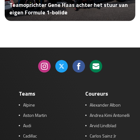
Teamoprichter Gene Haas achter het stuur van
Race
za 13:00 - 15:00
eigen Formule 1-bolide
GP VERENIGDE STATEN 2026
23 - 25 okt
GP SÃO PAULO 2026
06 - 08 nov
Kwalificatie
za 23:00 - 00:00
Race
zo 21:00 - 23:00
Kwalificatie
za 19:00 - 20:00
Race
zo 18:00 - 20:00
Teams
Coureurs
Alpine
Alexander Albon
GP MEXICO 2026
30 okt - 01 nov
Aston Martin
Andrea Kimi Antonelli
Audi
Arvid Lindblad
LAS VEGAS GRAND PRIX 2026
20 - 22 nov
Cadillac
Carlos Sainz Jr
Kwalificatie
za 22:00 - 23:00