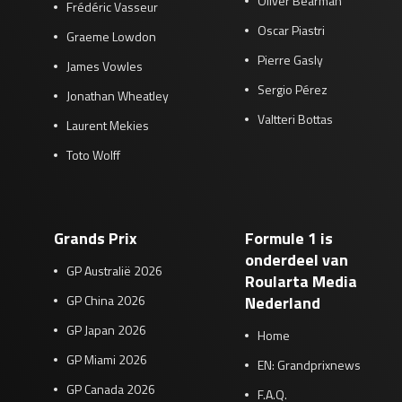
Oliver Bearman
Frédéric Vasseur
Oscar Piastri
Graeme Lowdon
Pierre Gasly
James Vowles
Sergio Pérez
Jonathan Wheatley
Valtteri Bottas
Laurent Mekies
Toto Wolff
Grands Prix
Formule 1 is
onderdeel van
GP Australië 2026
Roularta Media
GP China 2026
Nederland
GP Japan 2026
Home
GP Miami 2026
EN: Grandprixnews
GP Canada 2026
F.A.Q.