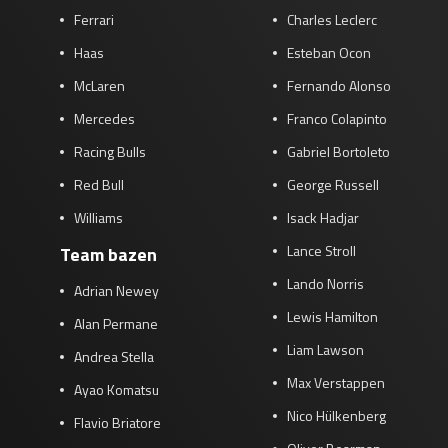
Ferrari
Charles Leclerc
Race
zo 21:00 - 23:00
GP ABU DHABI 2026
04 - 06 dec
Haas
Esteban Ocon
Kwalificatie
za 05:00 - 06:00
McLaren
Fernando Alonso
Race
zo 05:00 - 07:00
Mercedes
Franco Colapinto
Kwalificatie
za 15:00 - 16:00
Racing Bulls
Gabriel Bortoleto
Race
zo 14:00 - 16:00
Red Bull
George Russell
Williams
Isack Hadjar
GP QATAR 2026
27 - 29 nov
Lance Stroll
Team bazen
Lando Norris
Adrian Newey
Lewis Hamilton
Kwalificatie
za 19:00 - 20:00
Alan Permane
Race
zo 17:00 - 19:00
Liam Lawson
Andrea Stella
Max Verstappen
Ayao Komatsu
Nico Hülkenberg
Flavio Briatore