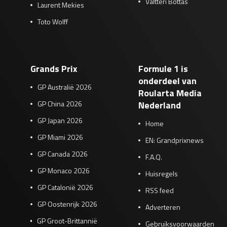
Valtteri Bottas
Laurent Mekies
Toto Wolff
Grands Prix
Formule 1 is
onderdeel van
GP Australië 2026
Roularta Media
GP China 2026
Nederland
GP Japan 2026
Home
GP Miami 2026
EN: Grandprixnews
GP Canada 2026
F.A.Q.
GP Monaco 2026
Huisregels
GP Catalonië 2026
RSS feed
GP Oostenrijk 2026
Adverteren
GP Groot-Brittannië
Gebruiksvoorwaarden