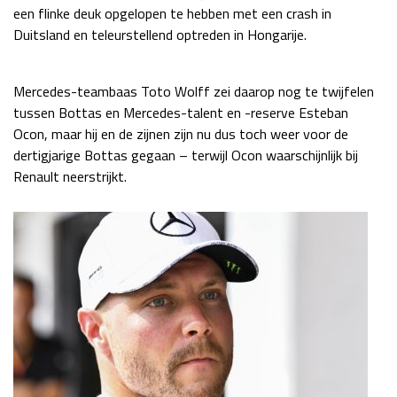
een flinke deuk opgelopen te hebben met een crash in
Race
zo 21:00 - 23:00
Duitsland en teleurstellend optreden in Hongarije.
GP ABU DHABI 2026
04 - 06 dec
Kwalificatie
za 05:00 - 06:00
Race
zo 05:00 - 07:00
Mercedes-teambaas Toto Wolff zei daarop nog te twijfelen
tussen Bottas en Mercedes-talent en -reserve Esteban
Kwalificatie
za 15:00 - 16:00
Ocon, maar hij en de zijnen zijn nu dus toch weer voor de
Race
zo 14:00 - 16:00
dertigjarige Bottas gegaan – terwijl Ocon waarschijnlijk bij
Renault neerstrijkt.
GP QATAR 2026
27 - 29 nov
Kwalificatie
za 19:00 - 20:00
Race
zo 17:00 - 19:00