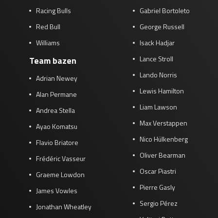
Racing Bulls
Gabriel Bortoleto
Red Bull
George Russell
Williams
Isack Hadjar
Lance Stroll
Team bazen
Lando Norris
Adrian Newey
Lewis Hamilton
Alan Permane
Liam Lawson
Andrea Stella
Max Verstappen
Ayao Komatsu
Nico Hülkenberg
Flavio Briatore
Oliver Bearman
Frédéric Vasseur
Oscar Piastri
Graeme Lowdon
Pierre Gasly
James Vowles
Sergio Pérez
Jonathan Wheatley