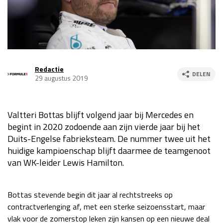
Race
za 13:00 - 15:00
GP VERENIGDE STATEN 2026
23 - 25 okt
Redactie
DELEN
29 augustus 2019
GP SÃO PAULO 2026
06 - 08 nov
Kwalificatie
za 23:00 - 00:00
Race
zo 21:00 - 23:00
Valtteri Bottas blijft volgend jaar bij Mercedes en
begint in 2020 zodoende aan zijn vierde jaar bij het
Kwalificatie
za 19:00 - 20:00
Duits-Engelse fabrieksteam. De nummer twee uit het
Race
zo 18:00 - 20:00
huidige kampioenschap blijft daarmee de teamgenoot
van WK-leider Lewis Hamilton.
GP MEXICO 2026
30 okt - 01 nov
Bottas stevende begin dit jaar al rechtstreeks op
contractverlenging af, met een sterke seizoensstart, maar
LAS VEGAS GRAND PRIX 2026
20 - 22 nov
vlak voor de zomerstop leken zijn kansen op een nieuwe deal
Kwalificatie
za 22:00 - 23:00