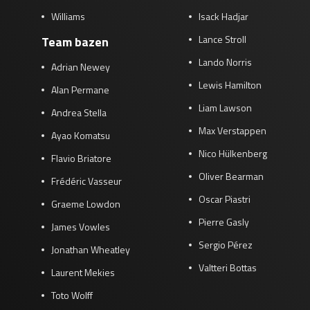
Williams
Isack Hadjar
Lance Stroll
Team bazen
Lando Norris
Adrian Newey
Lewis Hamilton
Alan Permane
Liam Lawson
Andrea Stella
Max Verstappen
Ayao Komatsu
Nico Hülkenberg
Flavio Briatore
Oliver Bearman
Frédéric Vasseur
Oscar Piastri
Graeme Lowdon
Pierre Gasly
James Vowles
Sergio Pérez
Jonathan Wheatley
Valtteri Bottas
Laurent Mekies
Toto Wolff