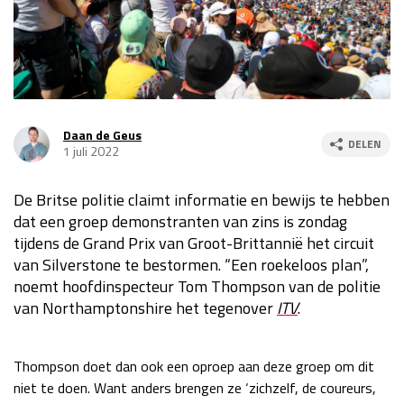
Race
za 13:00 - 15:00
GP VERENIGDE STATEN 2026
23 - 25 okt
Daan de Geus
DELEN
1 juli 2022
GP SÃO PAULO 2026
06 - 08 nov
Kwalificatie
za 23:00 - 00:00
De Britse politie claimt informatie en bewijs te hebben
Race
zo 21:00 - 23:00
dat een groep demonstranten van zins is zondag
tijdens de Grand Prix van Groot-Brittannië het circuit
Kwalificatie
za 19:00 - 20:00
van Silverstone te bestormen. “Een roekeloos plan”,
Race
zo 18:00 - 20:00
noemt hoofdinspecteur Tom Thompson van de politie
van Northamptonshire het tegenover
ITV
.
GP MEXICO 2026
30 okt - 01 nov
Thompson doet dan ook een oproep aan deze groep om dit
LAS VEGAS GRAND PRIX 2026
20 - 22 nov
niet te doen. Want anders brengen ze ‘zichzelf, de coureurs,
Kwalificatie
za 22:00 - 23:00