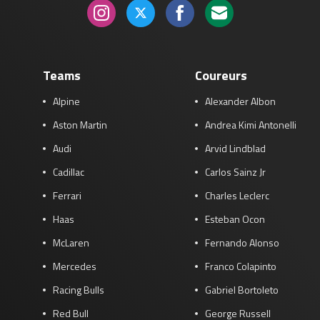
Teams
Coureurs
Alpine
Alexander Albon
Aston Martin
Andrea Kimi Antonelli
Audi
Arvid Lindblad
Cadillac
Carlos Sainz Jr
Ferrari
Charles Leclerc
Haas
Esteban Ocon
McLaren
Fernando Alonso
Mercedes
Franco Colapinto
Racing Bulls
Gabriel Bortoleto
Red Bull
George Russell