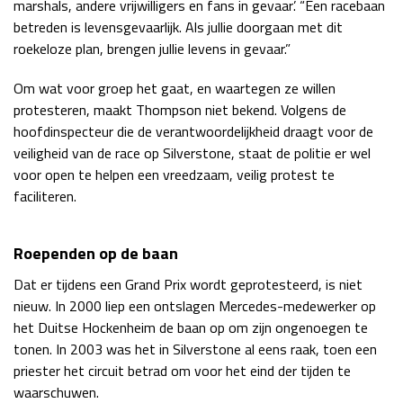
marshals, andere vrijwilligers en fans in gevaar’. “Een racebaan
Race
zo 21:00 - 23:00
betreden is levensgevaarlijk. Als jullie doorgaan met dit
GP ABU DHABI 2026
04 - 06 dec
roekeloze plan, brengen jullie levens in gevaar.”
Kwalificatie
za 05:00 - 06:00
Race
zo 05:00 - 07:00
Om wat voor groep het gaat, en waartegen ze willen
protesteren, maakt Thompson niet bekend. Volgens de
Kwalificatie
za 15:00 - 16:00
hoofdinspecteur die de verantwoordelijkheid draagt voor de
Race
zo 14:00 - 16:00
veiligheid van de race op Silverstone, staat de politie er wel
voor open te helpen een vreedzaam, veilig protest te
faciliteren.
GP QATAR 2026
27 - 29 nov
Roependen op de baan
Dat er tijdens een Grand Prix wordt geprotesteerd, is niet
Kwalificatie
za 19:00 - 20:00
nieuw. In 2000 liep een ontslagen Mercedes-medewerker op
Race
zo 17:00 - 19:00
het Duitse Hockenheim de baan op om zijn ongenoegen te
tonen. In 2003 was het in Silverstone al eens raak, toen een
priester het circuit betrad om voor het eind der tijden te
waarschuwen.