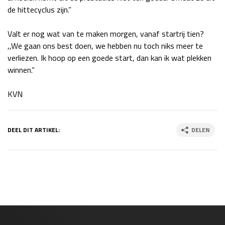
de hittecyclus zijn.”
Race
zo 21:00 - 23:00
GP ABU DHABI 2026
04 - 06 dec
Valt er nog wat van te maken morgen, vanaf startrij tien?
Kwalificatie
za 05:00 - 06:00
,,We gaan ons best doen, we hebben nu toch niks meer te
Race
zo 05:00 - 07:00
verliezen. Ik hoop op een goede start, dan kan ik wat plekken
winnen.”
Kwalificatie
za 15:00 - 16:00
Race
zo 14:00 - 16:00
KVN
GP QATAR 2026
27 - 29 nov
DEEL DIT ARTIKEL:
DELEN
Kwalificatie
za 19:00 - 20:00
Race
zo 17:00 - 19:00