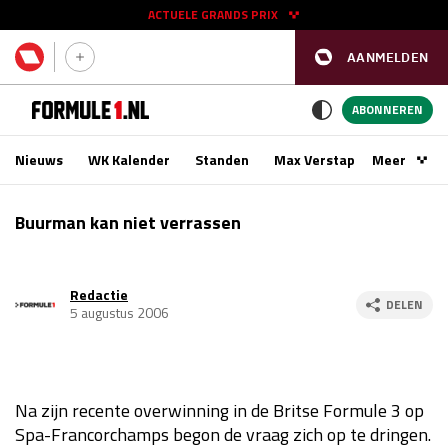
ACTUELE GRANDS PRIX
AANMELDEN
GP SPANJE 2026
11 - 13 sep
ABONNEREN
Nieuws
WK Kalender
Standen
Max Verstappen
Meer
Podca
Kwalificatie
za 16:00 - 17:00
Buurman kan niet verrassen
Race
zo 15:00 - 17:00
Redactie
GP SINGAPORE 2026
09 - 11 okt
DELEN
5 augustus 2006
GP AZERBEIDZJAN 2026
24 - 26 sep
Kwalificatie
za 15:00 - 16:00
Na zijn recente overwinning in de Britse Formule 3 op
Race
zo 14:00 - 16:00
Spa-Francorchamps begon de vraag zich op te dringen.
Kwalificatie
vr 14:00 - 15:00