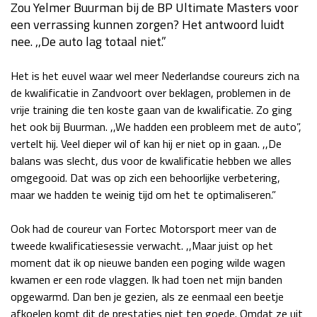
Zou Yelmer Buurman bij de BP Ultimate Masters voor
Race
za 13:00 - 15:00
een verrassing kunnen zorgen? Het antwoord luidt
nee. ,,De auto lag totaal niet.”
GP VERENIGDE STATEN 2026
23 - 25 okt
Het is het euvel waar wel meer Nederlandse coureurs zich na
de kwalificatie in Zandvoort over beklagen, problemen in de
vrije training die ten koste gaan van de kwalificatie. Zo ging
GP SÃO PAULO 2026
06 - 08 nov
het ook bij Buurman. ,,We hadden een probleem met de auto”,
Kwalificatie
za 23:00 - 00:00
vertelt hij. Veel dieper wil of kan hij er niet op in gaan. ,,De
Race
zo 21:00 - 23:00
balans was slecht, dus voor de kwalificatie hebben we alles
omgegooid. Dat was op zich een behoorlijke verbetering,
Kwalificatie
za 19:00 - 20:00
maar we hadden te weinig tijd om het te optimaliseren.”
Race
zo 18:00 - 20:00
Ook had de coureur van Fortec Motorsport meer van de
tweede kwalificatiesessie verwacht. ,,Maar juist op het
GP MEXICO 2026
30 okt - 01 nov
moment dat ik op nieuwe banden een poging wilde wagen
kwamen er een rode vlaggen. Ik had toen net mijn banden
opgewarmd. Dan ben je gezien, als ze eenmaal een beetje
LAS VEGAS GRAND PRIX 2026
20 - 22 nov
afkoelen komt dit de prestaties niet ten goede. Omdat ze uit
Kwalificatie
za 22:00 - 23:00