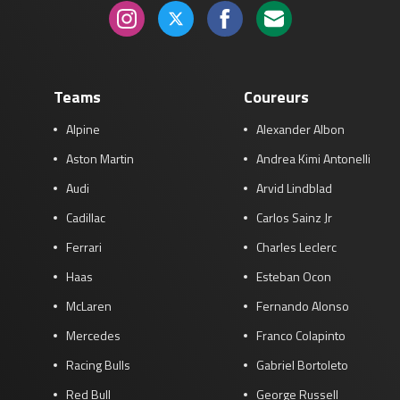
Teams
Coureurs
Alpine
Alexander Albon
Aston Martin
Andrea Kimi Antonelli
Audi
Arvid Lindblad
Cadillac
Carlos Sainz Jr
Ferrari
Charles Leclerc
Haas
Esteban Ocon
McLaren
Fernando Alonso
Mercedes
Franco Colapinto
Racing Bulls
Gabriel Bortoleto
Red Bull
George Russell