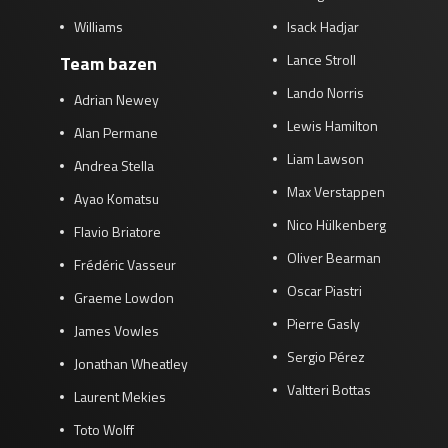
Williams
Isack Hadjar
Lance Stroll
Team bazen
Lando Norris
Adrian Newey
Lewis Hamilton
Alan Permane
Liam Lawson
Andrea Stella
Max Verstappen
Ayao Komatsu
Nico Hülkenberg
Flavio Briatore
Oliver Bearman
Frédéric Vasseur
Oscar Piastri
Graeme Lowdon
Pierre Gasly
James Vowles
Sergio Pérez
Jonathan Wheatley
Valtteri Bottas
Laurent Mekies
Toto Wolff