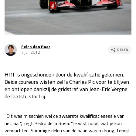
Race
za 13:00 - 15:00
GP VERENIGDE STATEN 2026
23 - 25 okt
Eelco den Boer
DELEN
GP SÃO PAULO 2026
06 - 08 nov
7 juli 2012
Kwalificatie
za 23:00 - 00:00
Race
zo 21:00 - 23:00
HRT is ongeschonden door de kwalificatie gekomen.
Beide coureurs wisten zelfs Charles Pic voor te blijven
Kwalificatie
za 19:00 - 20:00
en ontlopen dankzij de gridstraf van Jean-Eric Vergne
Race
zo 18:00 - 20:00
de laatste startrij.
GP MEXICO 2026
30 okt - 01 nov
“Dit was misschien wel de zwaarste kwalificatiesessie van
het jaar”, zegt Pedro de la Rosa. “Je wist nooit wat je kon
LAS VEGAS GRAND PRIX 2026
20 - 22 nov
verwachten. Sommige delen van de baan waren droog, terwijl
Kwalificatie
za 22:00 - 23:00