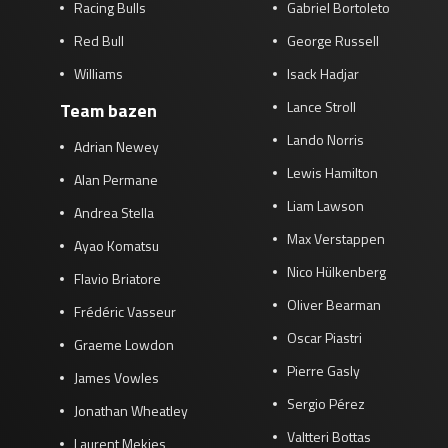
Racing Bulls
Gabriel Bortoleto
Red Bull
George Russell
Williams
Isack Hadjar
Lance Stroll
Team bazen
Lando Norris
Adrian Newey
Lewis Hamilton
Alan Permane
Liam Lawson
Andrea Stella
Max Verstappen
Ayao Komatsu
Nico Hülkenberg
Flavio Briatore
Oliver Bearman
Frédéric Vasseur
Oscar Piastri
Graeme Lowdon
Pierre Gasly
James Vowles
Sergio Pérez
Jonathan Wheatley
Valtteri Bottas
Laurent Mekies