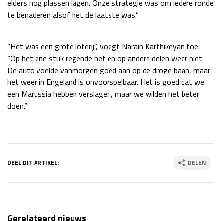
elders nog plassen lagen. Onze strategie was om iedere ronde
Race
zo 21:00 - 23:00
te benaderen alsof het de laatste was.”
GP ABU DHABI 2026
04 - 06 dec
Kwalificatie
za 05:00 - 06:00
“Het was een grote loterij”, voegt Narain Karthikeyan toe.
Race
zo 05:00 - 07:00
“Op het ene stuk regende het en op andere delen weer niet.
De auto voelde vanmorgen goed aan op de droge baan, maar
Kwalificatie
za 15:00 - 16:00
het weer in Engeland is onvoorspelbaar. Het is goed dat we
Race
zo 14:00 - 16:00
een Marussia hebben verslagen, maar we wilden het beter
doen.”
GP QATAR 2026
27 - 29 nov
Kwalificatie
za 19:00 - 20:00
DEEL DIT ARTIKEL:
DELEN
Race
zo 17:00 - 19:00
Gerelateerd nieuws