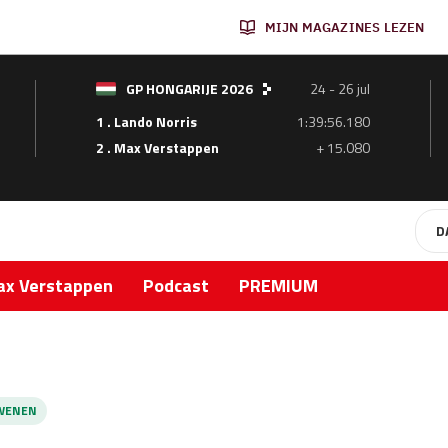
MIJN MAGAZINES LEZEN
GP HONGARIJE 2026
24 - 26 jul
1 . Lando Norris
1:39:56.180
2 . Max Verstappen
+ 15.080
D
x Verstappen
Podcast
PREMIUM
WENEN