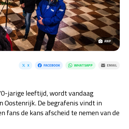
ANP
X
FACEBOOK
WHATSAPP
EMAIL
0-jarige leeftijd, wordt vandaag
 Oostenrijk. De begrafenis vindt in
gen fans de kans afscheid te nemen van de