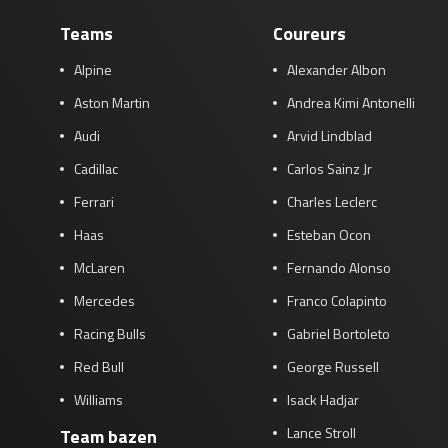
Teams
Coureurs
Alpine
Alexander Albon
Aston Martin
Andrea Kimi Antonelli
Audi
Arvid Lindblad
Cadillac
Carlos Sainz Jr
Ferrari
Charles Leclerc
Haas
Esteban Ocon
McLaren
Fernando Alonso
Mercedes
Franco Colapinto
Racing Bulls
Gabriel Bortoleto
Red Bull
George Russell
Williams
Isack Hadjar
Lance Stroll
Team bazen