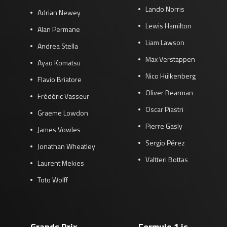
Lando Norris
Adrian Newey
Lewis Hamilton
Alan Permane
Liam Lawson
Andrea Stella
Max Verstappen
Ayao Komatsu
Nico Hülkenberg
Flavio Briatore
Oliver Bearman
Frédéric Vasseur
Oscar Piastri
Graeme Lowdon
Pierre Gasly
James Vowles
Sergio Pérez
Jonathan Wheatley
Valtteri Bottas
Laurent Mekies
Toto Wolff
Grands Prix
Formule 1 is