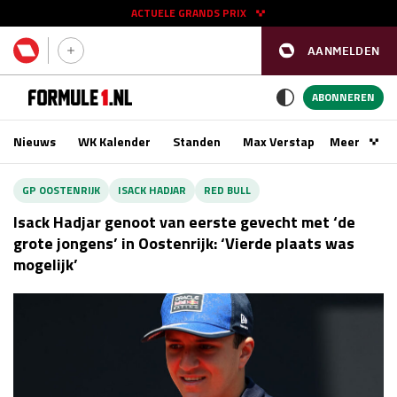
ACTUELE GRANDS PRIX
AANMELDEN
GP SPANJE 2026
11 - 13 sep
ABONNEREN
Nieuws
WK Kalender
Standen
Max Verstappen
Meer
Podca
Kwalificatie
za 16:00 - 17:00
GP OOSTENRIJK
ISACK HADJAR
RED BULL
Race
zo 15:00 - 17:00
Isack Hadjar genoot van eerste gevecht met ‘de
grote jongens’ in Oostenrijk: ‘Vierde plaats was
mogelijk’
GP SINGAPORE 2026
09 - 11 okt
GP AZERBEIDZJAN 2026
24 - 26 sep
Kwalificatie
za 15:00 - 16:00
Race
zo 14:00 - 16:00
Kwalificatie
vr 14:00 - 15:00