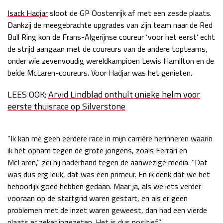
Isack Hadjar
sloot de GP Oostenrijk af met een zesde plaats.
Race
zo 21:00 - 23:00
GP ABU DHABI 2026
04 - 06 dec
Dankzij de meegebrachte upgrades van zijn team naar de Red
Kwalificatie
za 05:00 - 06:00
Bull Ring kon de Frans-Algerijnse coureur ‘voor het eerst’ echt
Race
zo 05:00 - 07:00
de strijd aangaan met de coureurs van de andere topteams,
onder wie zevenvoudig wereldkampioen Lewis Hamilton en de
Kwalificatie
za 15:00 - 16:00
beide McLaren-coureurs. Voor Hadjar was het genieten.
Race
zo 14:00 - 16:00
LEES OOK:
Arvid Lindblad onthult unieke helm voor
eerste thuisrace op Silverstone
GP QATAR 2026
27 - 29 nov
“Ik kan me geen eerdere race in mijn carrière herinneren waarin
ik het opnam tegen de grote jongens, zoals Ferrari en
Kwalificatie
za 19:00 - 20:00
McLaren,” zei hij naderhand tegen de aanwezige media. “Dat
Race
zo 17:00 - 19:00
was dus erg leuk, dat was een primeur. En ik denk dat we het
behoorlijk goed hebben gedaan. Maar ja, als we iets verder
vooraan op de startgrid waren gestart, en als er geen
problemen met de inzet waren geweest, dan had een vierde
plaats er zeker ingezeten. Het is dus positief.”