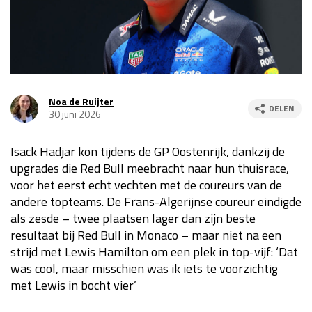
Race
za 13:00 - 15:00
GP VERENIGDE STATEN 2026
23 - 25 okt
Noa de Ruijter
DELEN
30 juni 2026
GP SÃO PAULO 2026
06 - 08 nov
Kwalificatie
za 23:00 - 00:00
Isack Hadjar kon tijdens de GP Oostenrijk, dankzij de
Race
zo 21:00 - 23:00
upgrades die Red Bull meebracht naar hun thuisrace,
voor het eerst echt vechten met de coureurs van de
Kwalificatie
za 19:00 - 20:00
andere topteams. De Frans-Algerijnse coureur eindigde
Race
zo 18:00 - 20:00
als zesde – twee plaatsen lager dan zijn beste
resultaat bij Red Bull in Monaco – maar niet na een
GP MEXICO 2026
30 okt - 01 nov
strijd met Lewis Hamilton om een plek in top-vijf: ‘Dat
was cool, maar misschien was ik iets te voorzichtig
met Lewis in bocht vier’
LAS VEGAS GRAND PRIX 2026
20 - 22 nov
Kwalificatie
za 22:00 - 23:00