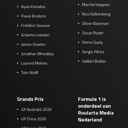
Max Verstappen
Ayao Komatsu
Nico Hülkenberg
Flavio Briatore
Oliver Bearman
Frédéric Vasseur
Oscar Piastri
Graeme Lowdon
Pierre Gasly
James Vowles
Sergio Pérez
Jonathan Wheatley
Valtteri Bottas
Laurent Mekies
Toto Wolff
Grands Prix
Formule 1 is
onderdeel van
GP Australië 2026
Roularta Media
GP China 2026
Nederland