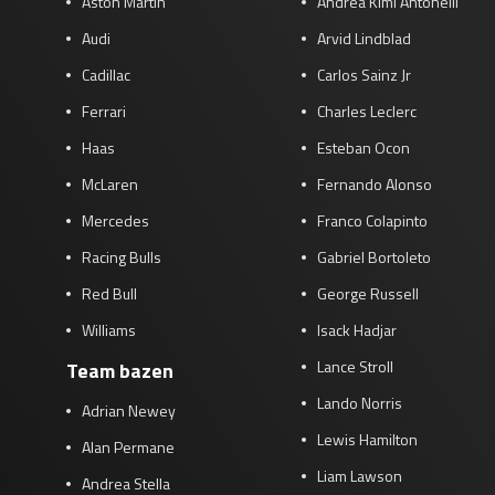
Aston Martin
Andrea Kimi Antonelli
Audi
Arvid Lindblad
Cadillac
Carlos Sainz Jr
Ferrari
Charles Leclerc
Haas
Esteban Ocon
McLaren
Fernando Alonso
Mercedes
Franco Colapinto
Racing Bulls
Gabriel Bortoleto
Red Bull
George Russell
Williams
Isack Hadjar
Lance Stroll
Team bazen
Lando Norris
Adrian Newey
Lewis Hamilton
Alan Permane
Liam Lawson
Andrea Stella