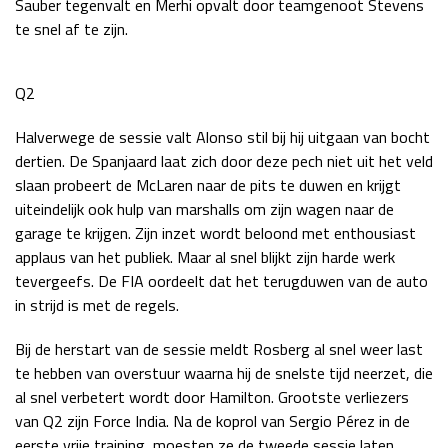
Sauber tegenvalt en Merhi opvalt door teamgenoot Stevens
te snel af te zijn.
Q2
Halverwege de sessie valt Alonso stil bij hij uitgaan van bocht
dertien. De Spanjaard laat zich door deze pech niet uit het veld
slaan probeert de McLaren naar de pits te duwen en krijgt
uiteindelijk ook hulp van marshalls om zijn wagen naar de
garage te krijgen. Zijn inzet wordt beloond met enthousiast
applaus van het publiek. Maar al snel blijkt zijn harde werk
tevergeefs. De FIA oordeelt dat het terugduwen van de auto
in strijd is met de regels.
Bij de herstart van de sessie meldt Rosberg al snel weer last
te hebben van overstuur waarna hij de snelste tijd neerzet, die
al snel verbetert wordt door Hamilton. Grootste verliezers
van Q2 zijn Force India. Na de koprol van Sergio Pérez in de
eerste vrije training, moesten ze de tweede sessie laten