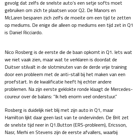
gevolg dat zelfs de snelste auto’s een setje softs moet
Race
zo 21:00 - 23:00
gebruiken om zich te plaatsen voor Q2. De Manors en
GP ABU DHABI 2026
04 - 06 dec
McLaren besparen zich zelfs de moeite om een tijd te zetten
Kwalificatie
za 05:00 - 06:00
op mediums. De enige die alleen op mediums een tijd zet in Q1
Race
zo 05:00 - 07:00
is Daniel Ricciardo.
Kwalificatie
za 15:00 - 16:00
Race
zo 14:00 - 16:00
Nico Rosberg is de eerste die de baan opkomt in Q1. Iets wat
we niet vaak zien, maar wat te verklaren is doordat de
Duitser stilvalt in de slotminuten van de derde vrije training
GP QATAR 2026
27 - 29 nov
door een probleem met de anti-stall bij het maken van een
proefstart. In de kwalificatie heeft hij echter andere
problemen. Na zijn eerste geklokte ronde klaagt de Mercedes-
coureur over de balans: “Ik heb enorm veel onderstuur.”
Kwalificatie
za 19:00 - 20:00
Race
zo 17:00 - 19:00
Rosberg is duidelijk niet blij met zijn auto in Q1, maar
Hamilton lijkt daar geen last van te ondervinden. De Brit zet
de snelste tijd neer in Q1.Button (ERS-probleem), Ericsson,
Nasr, Merhi en Stevens zijn de eerste afvallers, waarbij