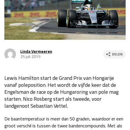
Race
za 13:00 - 15:00
GP VERENIGDE STATEN 2026
23 - 25 okt
GP SÃO PAULO 2026
06 - 08 nov
Linda Vermeeren
DELEN
25 juli 2015
Kwalificatie
za 23:00 - 00:00
Race
zo 21:00 - 23:00
Lewis Hamilton start de Grand Prix van Hongarije
Kwalificatie
za 19:00 - 20:00
vanaf poleposition. Het wordt de vijfde keer dat de
Race
zo 18:00 - 20:00
Engelsman de race op de Hungaroring van pole mag
starten. Nico Rosberg start als tweede, voor
GP MEXICO 2026
30 okt - 01 nov
landgenoot Sebastian Vettel.
De baantemperatuur is meer dan 50 graden, waardoor er een
LAS VEGAS GRAND PRIX 2026
20 - 22 nov
groot verschil is tussen de twee bandencompounds. Met als
Kwalificatie
za 22:00 - 23:00