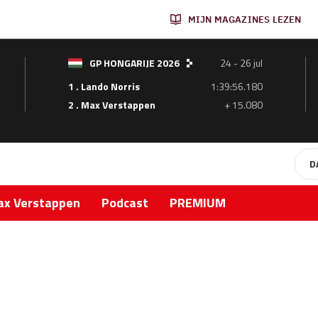
MIJN MAGAZINES LEZEN
GP HONGARIJE 2026
24 - 26 jul
1 . Lando Norris
1:39:56.180
2 . Max Verstappen
+ 15.080
D
x Verstappen
Podcast
PREMIUM