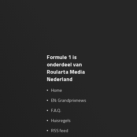
Formule 1 is
onderdeel van
Roularta Media
Nederland
Home
EN: Grandprixnews
F.A.Q.
Huisregels
RSS feed