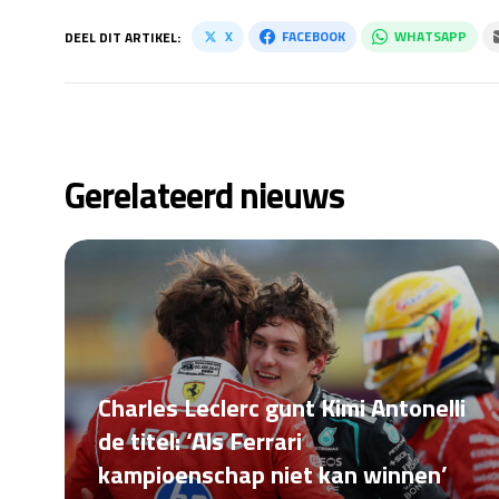
X
FACEBOOK
WHATSAPP
DEEL DIT ARTIKEL:
Gerelateerd nieuws
Charles Leclerc gunt Kimi Antonelli
de titel: ‘Als Ferrari
kampioenschap niet kan winnen’