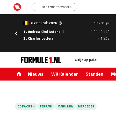
MAGAZINE TOEVOEGEN
- 05
GP BELGIË 2026
17 - 19 jul
ul
1 . Andrea Kimi Antonelli
1:24:42.479
1.335
2 . Charles Leclerc
+ 1.952
0.427
Altijd op pole!
Nieuws
WK Kalender
Standen
Ma
COSWORTH
FERRARI
MARUSSIA
MERCEDES