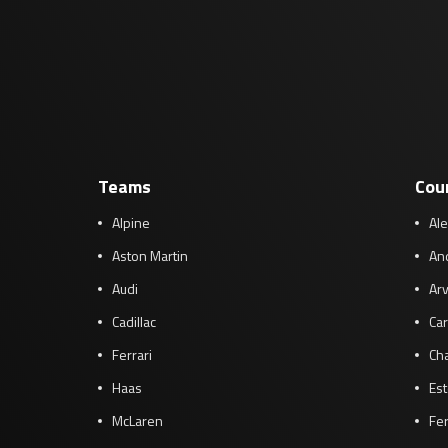
Teams
Cou
Alpine
Al
Aston Martin
And
Audi
Arv
Cadillac
Car
Ferrari
Cha
Haas
Es
McLaren
Fe