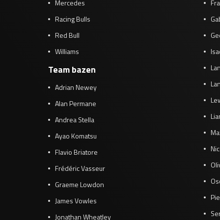
Mercedes
Fra
Racing Bulls
Gab
Red Bull
Ge
Williams
Isa
Lan
Team bazen
Lan
Adrian Newey
Le
Alan Permane
Li
Andrea Stella
Ma
Ayao Komatsu
Ni
Flavio Briatore
Ol
Frédéric Vasseur
Osc
Graeme Lowdon
Pie
James Vowles
Se
Jonathan Wheatley