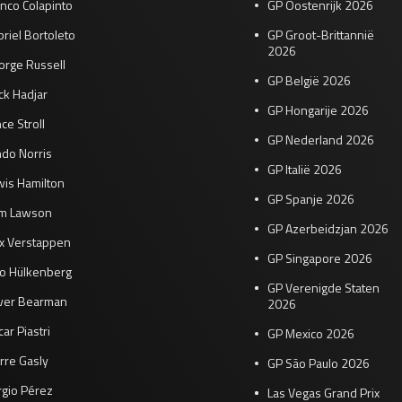
nco Colapinto
GP Oostenrijk 2026
riel Bortoleto
GP Groot-Brittannië
2026
orge Russell
GP België 2026
ck Hadjar
GP Hongarije 2026
ce Stroll
GP Nederland 2026
do Norris
GP Italië 2026
wis Hamilton
GP Spanje 2026
am Lawson
GP Azerbeidzjan 2026
x Verstappen
GP Singapore 2026
co Hülkenberg
GP Verenigde Staten
iver Bearman
2026
ar Piastri
GP Mexico 2026
rre Gasly
GP São Paulo 2026
rgio Pérez
Las Vegas Grand Prix