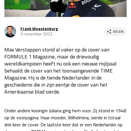
Race
za 13:00 - 15:00
Frank Woestenburg
GP VERENIGDE STATEN 2026
23 - 25 okt
DELEN
9 november 2023
Max Verstappen stond al vaker op de cover van
GP SÃO PAULO 2026
06 - 08 nov
FORMULE 1 Magazine, maar de drievoudig
Kwalificatie
za 23:00 - 00:00
wereldkampioen heeft nu ook een nieuwe mijlpaal
Race
zo 21:00 - 23:00
behaald: de cover van het toonaangevende TIME
Magazine. Hij is de tiende Nederlander in de
Kwalificatie
za 19:00 - 20:00
geschiedenis die in zijn eentje de cover van het
Race
zo 18:00 - 20:00
Amerikaanse blad sierde.
GP MEXICO 2026
30 okt - 01 nov
Onder andere koningin Juliana ging hem voor. Zij stond in 1948
op de voorpagina. Haar moeder, Wilhelmina, sierde in totaal
LAS VEGAS GRAND PRIX 2026
20 - 22 nov
drie keer de cover. De laatste keer dat er een Nederlander op
Kwalificatie
za 22:00 - 23:00