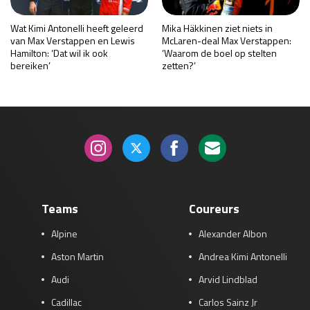
Wat Kimi Antonelli heeft geleerd
Mika Häkkinen ziet niets in
van Max Verstappen en Lewis
McLaren-deal Max Verstappen:
Hamilton: ‘Dat wil ik ook
‘Waarom de boel op stelten
bereiken’
zetten?’
Teams
Coureurs
Alpine
Alexander Albon
Aston Martin
Andrea Kimi Antonelli
Audi
Arvid Lindblad
Cadillac
Carlos Sainz Jr