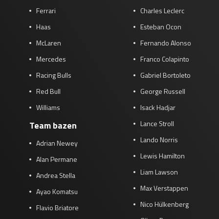
Ferrari
Charles Leclerc
Haas
Esteban Ocon
McLaren
Fernando Alonso
Mercedes
Franco Colapinto
Racing Bulls
Gabriel Bortoleto
Red Bull
George Russell
Williams
Isack Hadjar
Lance Stroll
Team bazen
Lando Norris
Adrian Newey
Lewis Hamilton
Alan Permane
Liam Lawson
Andrea Stella
Max Verstappen
Ayao Komatsu
Nico Hülkenberg
Flavio Briatore