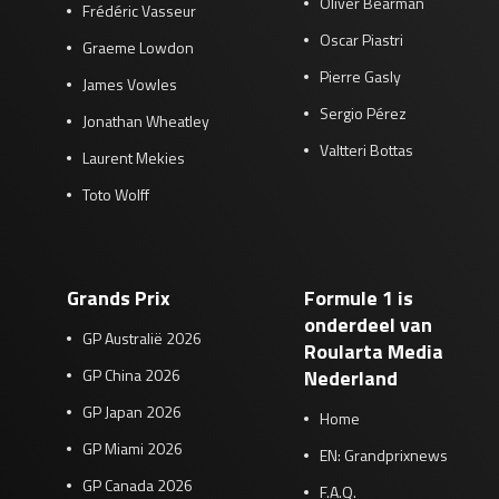
Oliver Bearman
Frédéric Vasseur
Oscar Piastri
Graeme Lowdon
Pierre Gasly
James Vowles
Sergio Pérez
Jonathan Wheatley
Valtteri Bottas
Laurent Mekies
Toto Wolff
Grands Prix
Formule 1 is
onderdeel van
GP Australië 2026
Roularta Media
GP China 2026
Nederland
GP Japan 2026
Home
GP Miami 2026
EN: Grandprixnews
GP Canada 2026
F.A.Q.