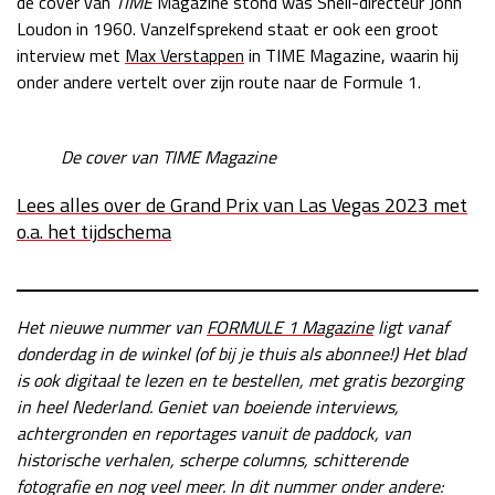
de cover van
TIME
Magazine stond was Shell-directeur John
Loudon in 1960. Vanzelfsprekend staat er ook een groot
Race
zo 21:00 - 23:00
GP ABU DHABI 2026
04 - 06 dec
interview met
Max Verstappen
in TIME Magazine, waarin hij
Kwalificatie
za 05:00 - 06:00
onder andere vertelt over zijn route naar de Formule 1.
Race
zo 05:00 - 07:00
De cover van TIME Magazine
Kwalificatie
za 15:00 - 16:00
Race
zo 14:00 - 16:00
Lees alles over de Grand Prix van Las Vegas 2023 met
o.a. het tijdschema
GP QATAR 2026
27 - 29 nov
Het nieuwe nummer van
FORMULE 1 Magazine
ligt vanaf
donderdag in de winkel (of bij je thuis als abonnee!) Het blad
Kwalificatie
za 19:00 - 20:00
is ook digitaal te lezen en te bestellen, met gratis bezorging
Race
zo 17:00 - 19:00
in heel Nederland. Geniet van boeiende interviews,
achtergronden en reportages vanuit de paddock, van
historische verhalen, scherpe columns, schitterende
fotografie en nog veel meer. In dit nummer onder andere: