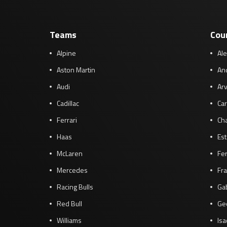
Teams
Cou
Alpine
Al
Aston Martin
And
Audi
Arv
Cadillac
Car
Ferrari
Cha
Haas
Es
McLaren
Fe
Mercedes
Fra
Racing Bulls
Gab
Red Bull
Ge
Williams
Isa