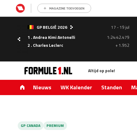
MAGAZINE TOEVOEGEN
- 05
GP BELGIË 2026
17 - 19 jul
ul
1 . Andrea Kimi Antonelli
1:24:42.479
1.335
2 . Charles Leclerc
+ 1.952
0.427
Altijd op pole!
Nieuws
WK Kalender
Standen
Ma
GP CANADA
PREMIUM