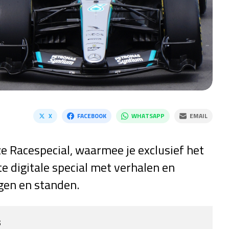
X
FACEBOOK
WHATSAPP
EMAIL
e Racespecial, waarmee je exclusief het
e digitale special met verhalen en
agen en standen.
s