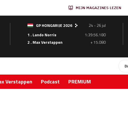
MIJN MAGAZINES LEZEN
GP HONGARIJE 2026
24 - 26 jul
1 . Lando Norris
1:39:56.180
2 . Max Verstappen
+ 15.080
D
x Verstappen
Podcast
PREMIUM