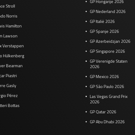
GP Hongarije 2026
ce Stroll
GP Nederland 2026
do Norris
GP Italië 2026
wis Hamilton
GP Spanje 2026
am Lawson
GP Azerbeidzjan 2026
x Verstappen
GP Singapore 2026
co Hülkenberg
GP Verenigde Staten
iver Bearman
2026
ar Piastri
GP Mexico 2026
rre Gasly
GP São Paulo 2026
rgio Pérez
Las Vegas Grand Prix
2026
tteri Bottas
GP Qatar 2026
GP Abu Dhabi 2026