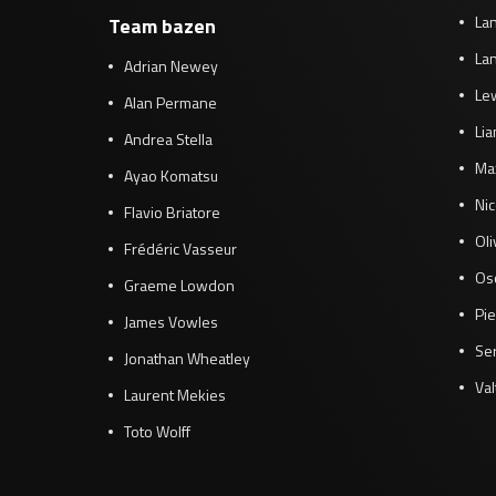
Lan
Team bazen
Lan
Adrian Newey
Le
Alan Permane
Li
Andrea Stella
Ma
Ayao Komatsu
Ni
Flavio Briatore
Ol
Frédéric Vasseur
Osc
Graeme Lowdon
Pie
James Vowles
Se
Jonathan Wheatley
Val
Laurent Mekies
Toto Wolff