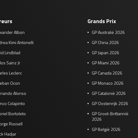
reurs
Grands Prix
exander Albon
GP Australië 2026
rea Kimi Antonelli
GP China 2026
id Lindblad
GP Japan 2026
los Sainz Jr
GP Miami 2026
rles Leclerc
GP Canada 2026
teban Ocon
GP Monaco 2026
rnando Alonso
GP Catalonië 2026
nco Colapinto
GP Oostenrijk 2026
riel Bortoleto
GP Groot-Brittannië
2026
orge Russell
GP België 2026
ck Hadjar