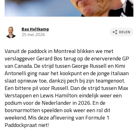
Race
za 13:00 - 15:00
Bas Holtkamp
GP VERENIGDE STATEN 2026
23 - 25 okt
DELEN
25 mei 2026
Vanuit de paddock in Montreal blikken we met
GP SÃO PAULO 2026
06 - 08 nov
verslaggever Gerard Bos terug op de enerverende GP
Kwalificatie
za 23:00 - 00:00
van Canada. De strijd tussen George Russell en Kimi
Race
zo 21:00 - 23:00
Antonelli ging naar het kookpunt en de jonge Italiaan
slaat opnieuw toe, dankzij pech bij zijn teamgenoot.
Kwalificatie
za 19:00 - 20:00
Een bittere pil voor Russell. Dan de strijd tussen Max
Race
zo 18:00 - 20:00
Verstappen en Lewis Hamilton: eindelijk weer een
podium voor de Nederlander in 2026. En de
GP MEXICO 2026
30 okt - 01 nov
bosmarmotten speelden ook weer een rol dit
weekend. Mis deze aflevering van Formule 1
Paddockpraat niet!
LAS VEGAS GRAND PRIX 2026
20 - 22 nov
Kwalificatie
za 22:00 - 23:00