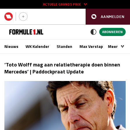
ACTUELE GRANDS PRIX
AANMELDEN
GP SPANJE 2026
11 - 13 sep
ABONNEREN
Nieuws
WK Kalender
Standen
Max Verstappen
Meer
Podca
Kwalificatie
za 16:00 - 17:00
‘Toto Wolff mag aan relatietherapie doen binnen
Race
zo 15:00 - 17:00
Mercedes’ | Paddockpraat Update
GP SINGAPORE 2026
09 - 11 okt
GP AZERBEIDZJAN 2026
24 - 26 sep
Kwalificatie
za 15:00 - 16:00
Race
zo 14:00 - 16:00
Kwalificatie
vr 14:00 - 15:00