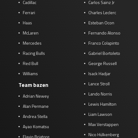
Cadillac
Carlos Sainz Jr
Ferrari
Charles Leclerc
Haas
Esteban Ocon
McLaren
Fernando Alonso
Mercedes
Franco Colapinto
Racing Bulls
Gabriel Bortoleto
Red Bull
George Russell
Williams
Isack Hadjar
Lance Stroll
Team bazen
Lando Norris
Adrian Newey
Lewis Hamilton
Alan Permane
Liam Lawson
Andrea Stella
Max Verstappen
Ayao Komatsu
Nico Hülkenberg
Flavio Briatore