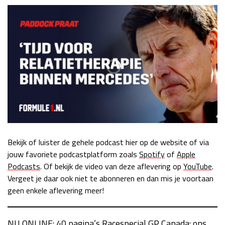
Race
zo 21:00 - 23:00
GP ABU DHABI 2026
04 - 06 dec
Kwalificatie
za 05:00 - 06:00
Race
zo 05:00 - 07:00
Kwalificatie
za 15:00 - 16:00
Race
zo 14:00 - 16:00
GP QATAR 2026
27 - 29 nov
Bekijk of luister de gehele podcast hier op de website of via
jouw favoriete podcastplatform zoals
Spotify
of
Apple
Kwalificatie
za 19:00 - 20:00
Podcasts
. Of bekijk de video van deze aflevering op
YouTube
.
Race
zo 17:00 - 19:00
Vergeet je daar ook niet te abonneren en dan mis je voortaan
geen enkele aflevering meer!
NU ONLINE:
40 pagina’s Racespecial GP
Canada
: ons