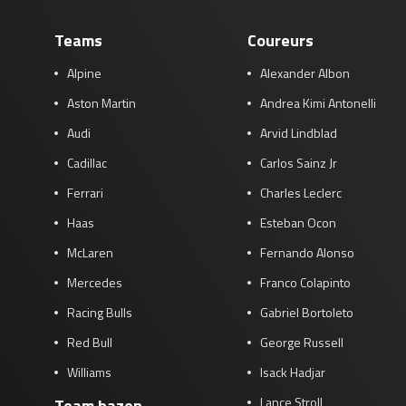
Teams
Coureurs
Alpine
Alexander Albon
Aston Martin
Andrea Kimi Antonelli
Audi
Arvid Lindblad
Cadillac
Carlos Sainz Jr
Ferrari
Charles Leclerc
Haas
Esteban Ocon
McLaren
Fernando Alonso
Mercedes
Franco Colapinto
Racing Bulls
Gabriel Bortoleto
Red Bull
George Russell
Williams
Isack Hadjar
Lance Stroll
Team bazen