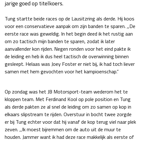
jarige goed op titelkoers.
Race
za 13:00 - 15:00
Tung startte beide races op de Lausitzring als derde. Hij koos
voor een conservatieve aanpak om zijn banden te sparen. ,,De
GP VERENIGDE STATEN 2026
23 - 25 okt
eerste race was geweldig. In het begin deed ik het rustig aan
om zo tactisch mijn banden te sparen, zodat ik later
aanvallender kon rijden. Negen ronden voor het eind pakte ik
GP SÃO PAULO 2026
06 - 08 nov
de leiding en heb ik dus heel tactisch de overwinning binnen
Kwalificatie
za 23:00 - 00:00
gesleept. Helaas was Joey Foster er niet bij, ik had toch liever
Race
zo 21:00 - 23:00
samen met hem gevochten voor het kampioenschap.”
Kwalificatie
za 19:00 - 20:00
Op zondag was het JB Motorsport-team wederom het te
Race
zo 18:00 - 20:00
kloppen team. Met Ferdinand Kool op pole position en Tung
als derde pakten ze al snel de leiding om zo samen op kop in
GP MEXICO 2026
30 okt - 01 nov
elkaars slipstream te rijden. Overstuur in bocht twee zorgde
er bij Tung echter voor dat hij vanaf de kop terug viel naar plek
zeven. ,,Ik moest bijremmen om de auto uit de muur te
LAS VEGAS GRAND PRIX 2026
20 - 22 nov
houden. Jammer want ik had deze race makkelijk als eerste of
Kwalificatie
za 22:00 - 23:00