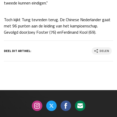
tweede kunnen eindigen."
Race
zo 21:00 - 23:00
GP ABU DHABI 2026
04 - 06 dec
Kwalificatie
za 05:00 - 06:00
Toch kijkt Tung tevreden terug. De Chinese Nederlander gaat
Race
zo 05:00 - 07:00
met 96 punten aan de leiding van het kampioenschap.
Gevolgd doorJoey Foster (76) enFerdinand Kool (69).
Kwalificatie
za 15:00 - 16:00
Race
zo 14:00 - 16:00
DEEL DIT ARTIKEL:
DELEN
GP QATAR 2026
27 - 29 nov
Kwalificatie
za 19:00 - 20:00
Race
zo 17:00 - 19:00