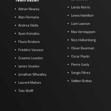
Lando Norris
Adrian Newey
Lewis Hamilton
Alan Permane
Liam Lawson
Andrea Stella
Max Verstappen
Ayao Komatsu
Nico Hülkenberg
Flavio Briatore
Oliver Bearman
Frédéric Vasseur
Oscar Piastri
Graeme Lowdon
Pierre Gasly
James Vowles
Sergio Pérez
Jonathan Wheatley
Valtteri Bottas
Laurent Mekies
Toto Wolff