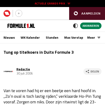
ACTUELE GRANDS PRIX
AANMELDEN
GP SPANJE 2026
11 - 13 sep
ABONNEREN
Nieuws
WK Kalender
Standen
Max Verstappen
Meer
Podca
Kwalificatie
za 16:00 - 17:00
Tung op titelkoers in Duits Formule 3
Race
zo 15:00 - 17:00
Redactie
GP SINGAPORE 2026
09 - 11 okt
DELEN
30 juli 2006
GP AZERBEIDZJAN 2026
24 - 26 sep
Van te voren had hij er een beetje een hard hoofd in.
Kwalificatie
za 15:00 - 16:00
,,Zo’n oval is toch lastig rijden,” verklaarde Ho-Pin Tung
Race
zo 14:00 - 16:00
vooraf. Zorgen om niks. Door zijn ritwinst ligt de 23-
Kwalificatie
vr 14:00 - 15:00