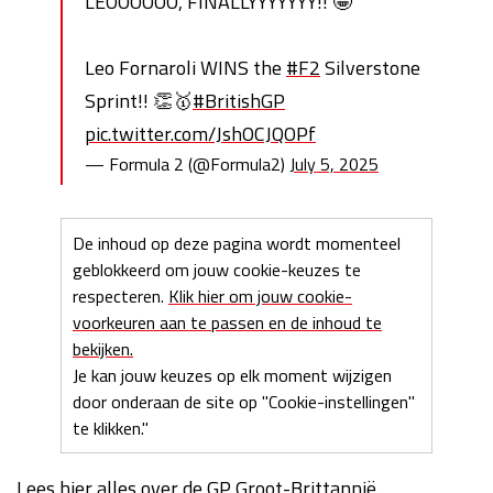
LEOOOOOO, FINALLYYYYYYY!! 🤩
Leo Fornaroli WINS the
#F2
Silverstone
Sprint!! 👏🥇
#BritishGP
pic.twitter.com/JshOCJQOPf
— Formula 2 (@Formula2)
July 5, 2025
De inhoud op deze pagina wordt momenteel
geblokkeerd om jouw cookie-keuzes te
respecteren.
Klik hier om jouw cookie-
voorkeuren aan te passen en de inhoud te
bekijken.
Je kan jouw keuzes op elk moment wijzigen
door onderaan de site op "Cookie-instellingen"
te klikken."
Lees hier alles over de GP Groot-Brittannië