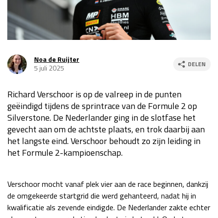
Race
za 13:00 - 15:00
GP VERENIGDE STATEN 2026
23 - 25 okt
Noa de Ruijter
DELEN
5 juli 2025
GP SÃO PAULO 2026
06 - 08 nov
Richard Verschoor is op de valreep in de punten
Kwalificatie
za 23:00 - 00:00
geëindigd tijdens de sprintrace van de Formule 2 op
Race
zo 21:00 - 23:00
Silverstone. De Nederlander ging in de slotfase het
gevecht aan om de achtste plaats, en trok daarbij aan
Kwalificatie
za 19:00 - 20:00
het langste eind. Verschoor behoudt zo zijn leiding in
Race
zo 18:00 - 20:00
het Formule 2-kampioenschap.
GP MEXICO 2026
30 okt - 01 nov
Verschoor mocht vanaf plek vier aan de race beginnen, dankzij
de omgekeerde startgrid die werd gehanteerd, nadat hij in
LAS VEGAS GRAND PRIX 2026
20 - 22 nov
kwalificatie als zevende eindigde. De Nederlander zakte echter
Kwalificatie
za 22:00 - 23:00