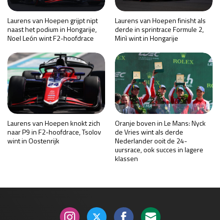
Laurens van Hoepen grijpt nipt
Laurens van Hoepen finisht als
naast het podium in Hongarije,
derde in sprintrace Formule 2,
Noel León wint F2-hoofdrace
Minì wint in Hongarije
Laurens van Hoepen knokt zich
Oranje boven in Le Mans: Nyck
naar P9 in F2-hoofdrace, Tsolov
de Vries wint als derde
wint in Oostenrijk
Nederlander ooit de 24-
uursrace, ook succes in lagere
klassen