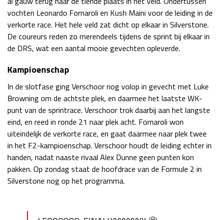
al gauw terug naar de tiende plaats in het veld. Ondertussen
vochten Leonardo Fornaroli en Kush Maini voor de leiding in de
Race
zo 21:00 - 23:00
GP ABU DHABI 2026
04 - 06 dec
verkorte race. Het hele veld zat dicht op elkaar in Silverstone.
Kwalificatie
za 05:00 - 06:00
De coureurs reden zo merendeels tijdens de sprint bij elkaar in
Race
zo 05:00 - 07:00
de DRS, wat een aantal mooie gevechten opleverde.
Kampioenschap
Kwalificatie
za 15:00 - 16:00
Race
zo 14:00 - 16:00
In de slotfase ging Verschoor nog volop in gevecht met Luke
Browning om de achtste plek, en daarmee het laatste WK-
GP QATAR 2026
27 - 29 nov
punt van de sprintrace. Verschoor trok daarbij aan het langste
eind, en reed in ronde 21 naar plek acht. Fornaroli won
uiteindelijk de verkorte race, en gaat daarmee naar plek twee
in het F2-kampioenschap. Verschoor houdt de leiding echter in
handen, nadat naaste rivaal Alex Dunne geen punten kon
Kwalificatie
za 19:00 - 20:00
pakken. Op zondag staat de hoofdrace van de Formule 2 in
Race
zo 17:00 - 19:00
Silverstone nog op het programma.