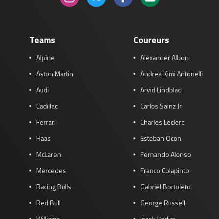
Teams
Coureurs
Alpine
Alexander Albon
Aston Martin
Andrea Kimi Antonelli
Audi
Arvid Lindblad
Cadillac
Carlos Sainz Jr
Ferrari
Charles Leclerc
Haas
Esteban Ocon
McLaren
Fernando Alonso
Mercedes
Franco Colapinto
Racing Bulls
Gabriel Bortoleto
Red Bull
George Russell
Williams
Isack Hadjar