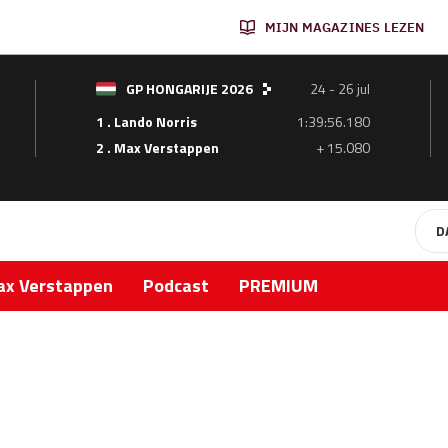
MIJN MAGAZINES LEZEN
GP HONGARIJE 2026
24 - 26 jul
1 . Lando Norris
1:39:56.180
2 . Max Verstappen
+ 15.080
D
x Verstappen
Podcast
PREMIUM