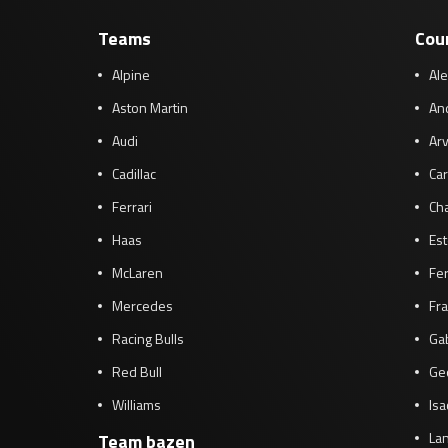
Teams
Cou
Alpine
Al
Aston Martin
And
Audi
Arv
Cadillac
Car
Ferrari
Cha
Haas
Es
McLaren
Fe
Mercedes
Fra
Racing Bulls
Gab
Red Bull
Ge
Williams
Isa
Lan
Team bazen