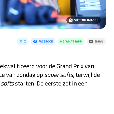
SUTTON IMAGES
X
FACEBOOK
WHATSAPP
EMAIL
ekwalificeerd voor de Grand Prix van
ace van zondag op
super softs
, terwijl de
 softs
starten. De eerste zet in een