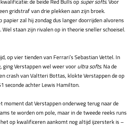
kwalificatie: de beide Red Bulls op
super softs
. Voor
en gridstraf van drie plekken aan zijn broek.
papier zal hij zondag dus langer doorrijden alvorens
el staan zijn rivalen op in theorie sneller schoeisel.
jd, op vier tienden van Ferrari’s Sebastian Vettel. In
ng, ging Verstappen wel weer voor
ultra softs
. Na de
n crash van Valtteri Bottas, klokte Verstappen de op
61 seconde achter Lewis Hamilton.
 het moment dat Verstappen onderweg terug naar de
pteams te worden om pole, maar in de tweede reeks runs
het op kwalificeren aankomt nog altijd ijzersterk is –