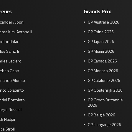
reurs
Grands Prix
exander Albon
GP Australië 2026
rea Kimi Antonelli
GP China 2026
id Lindblad
GP Japan 2026
los Sainz Jr
GP Miami 2026
rles Leclerc
GP Canada 2026
teban Ocon
GP Monaco 2026
rnando Alonso
GP Catalonië 2026
nco Colapinto
GP Oostenrijk 2026
riel Bortoleto
GP Groot-Brittannië
2026
orge Russell
GP België 2026
ck Hadjar
GP Hongarije 2026
ce Stroll