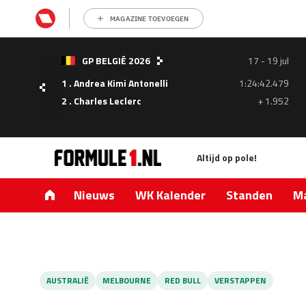
MAGAZINE TOEVOEGEN
- 05
GP BELGIË 2026
17 - 19 jul
ul
1 . Andrea Kimi Antonelli
1:24:42.479
1.335
2 . Charles Leclerc
+ 1.952
0.427
Altijd op pole!
Nieuws
WK Kalender
Standen
Ma
AUSTRALIË
MELBOURNE
RED BULL
VERSTAPPEN