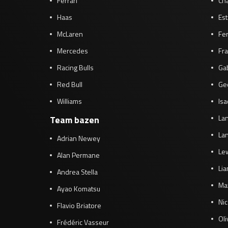
Ferrari
Cha
Haas
Es
McLaren
Fe
Mercedes
Fra
Racing Bulls
Gab
Red Bull
Ge
Williams
Isa
Lan
Team bazen
Lan
Adrian Newey
Le
Alan Permane
Li
Andrea Stella
Ma
Ayao Komatsu
Ni
Flavio Briatore
Ol
Frédéric Vasseur