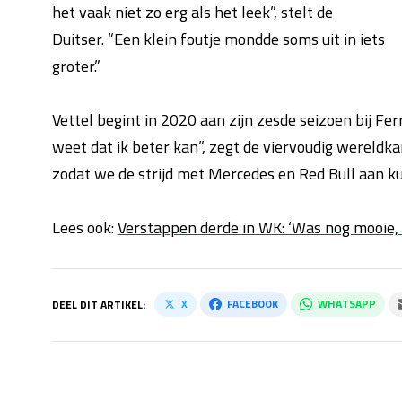
het vaak niet zo erg als het leek”, stelt de
Duitser. “Een klein foutje mondde soms uit in iets
groter.”
Vettel begint in 2020 aan zijn zesde seizoen bij Fer
weet dat ik beter kan”, zegt de viervoudig wereldka
zodat we de strijd met Mercedes en Red Bull aan kun
Lees ook:
Verstappen derde in WK: ‘Was nog mooie, 
X
FACEBOOK
WHATSAPP
DEEL DIT ARTIKEL: