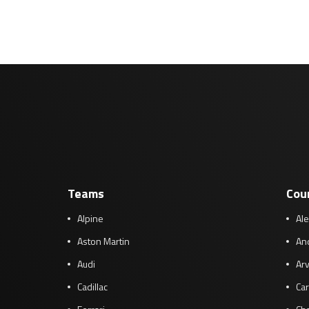
Teams
Cou
Alpine
Al
Aston Martin
And
Audi
Arv
Cadillac
Car