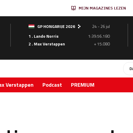
MIJN MAGAZINES LEZEN
GP HONGARIJE 2026
24 - 26 jul
1 . Lando Norris
1:39:56.180
2 . Max Verstappen
+ 15.080
D
x Verstappen
Podcast
PREMIUM