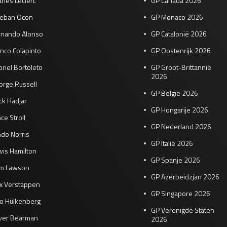
rles Leclerc
GP Canada 2026
teban Ocon
GP Monaco 2026
rnando Alonso
GP Catalonië 2026
nco Colapinto
GP Oostenrijk 2026
riel Bortoleto
GP Groot-Brittannië
2026
orge Russell
GP België 2026
ck Hadjar
GP Hongarije 2026
ce Stroll
GP Nederland 2026
do Norris
GP Italië 2026
wis Hamilton
GP Spanje 2026
am Lawson
GP Azerbeidzjan 2026
x Verstappen
GP Singapore 2026
co Hülkenberg
GP Verenigde Staten
iver Bearman
2026