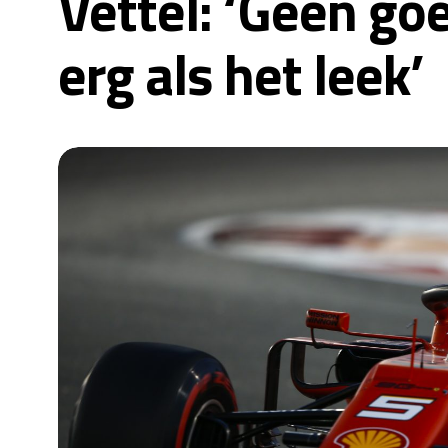
Vettel: ‘Geen go
erg als het leek’