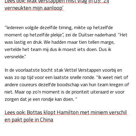
Lees ook: Max Verstappen mist vlag in Q3: ‘Zij
verneukten mijn aanloop’
Race
zo 21:00 - 23:00
GP ABU DHABI 2026
04 - 06 dec
Kwalificatie
za 05:00 - 06:00
“Iedereen volgde dezelfde timing, mikte op hetzelfde
Race
zo 05:00 - 07:00
moment op hetzelfde plekje”, zei de Duitser naderhand. “Het
was lastig en druk. We hadden maar tien tellen marge,
Kwalificatie
za 15:00 - 16:00
vertelde het team mij dus ik moest iets doen. Dus ik
Race
zo 14:00 - 16:00
versnelde.”
GP QATAR 2026
27 - 29 nov
In de voorlaatste bocht stak Vettel Verstappen voorbij en
was zo op tijd voor een laatste snelle ronde. “Ik weet niet of
andere coureurs dezelfde boodschap van hun team kregen of
niet. Maar op zo’n moment is de prioriteit uiteraard er voor
Kwalificatie
za 19:00 - 20:00
zorgen dat je een rondje kan doen. ”
Race
zo 17:00 - 19:00
Lees ook: Bottas klopt Hamilton met miniem verschil
en pakt pole in China