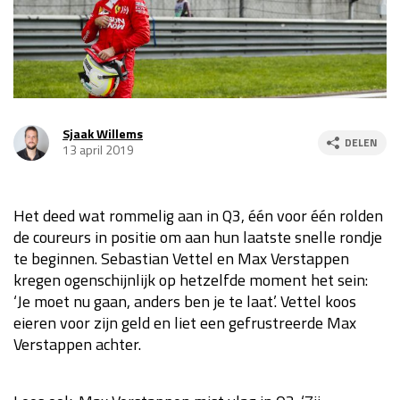
Race
za 13:00 - 15:00
GP VERENIGDE STATEN 2026
23 - 25 okt
Sjaak Willems
DELEN
13 april 2019
GP SÃO PAULO 2026
06 - 08 nov
Kwalificatie
za 23:00 - 00:00
Race
zo 21:00 - 23:00
Het deed wat rommelig aan in Q3, één voor één rolden
de coureurs in positie om aan hun laatste snelle rondje
Kwalificatie
za 19:00 - 20:00
te beginnen. Sebastian Vettel en Max Verstappen
Race
zo 18:00 - 20:00
kregen ogenschijnlijk op hetzelfde moment het sein:
‘Je moet nu gaan, anders ben je te laat’. Vettel koos
GP MEXICO 2026
30 okt - 01 nov
eieren voor zijn geld en liet een gefrustreerde Max
Verstappen achter.
LAS VEGAS GRAND PRIX 2026
20 - 22 nov
Kwalificatie
za 22:00 - 23:00