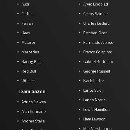
Audi
Arvid Lindblad
Cadillac
Carlos Sainz Jr
Ferrari
Charles Leclerc
Haas
Esteban Ocon
McLaren
Fernando Alonso
Mercedes
Franco Colapinto
Racing Bulls
Gabriel Bortoleto
Red Bull
George Russell
Williams
Isack Hadjar
Lance Stroll
Team bazen
Lando Norris
Adrian Newey
Lewis Hamilton
Alan Permane
Liam Lawson
Andrea Stella
Max Verstappen