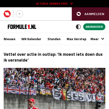
ACTUELE GRANDS PRIX
AANMELDEN
GP SPANJE 2026
11 - 13 sep
ABONNEREN
Nieuws
WK Kalender
Standen
Max Verstappen
Meer
Podca
Kwalificatie
za 16:00 - 17:00
Vettel over actie in outlap: ‘Ik moest iets doen dus
Race
zo 15:00 - 17:00
ik versnelde’
GP SINGAPORE 2026
09 - 11 okt
GP AZERBEIDZJAN 2026
24 - 26 sep
Kwalificatie
za 15:00 - 16:00
Race
zo 14:00 - 16:00
Kwalificatie
vr 14:00 - 15:00