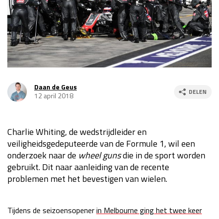
Race
za 13:00 - 15:00
GP VERENIGDE STATEN 2026
23 - 25 okt
GP SÃO PAULO 2026
06 - 08 nov
Daan de Geus
DELEN
12 april 2018
Kwalificatie
za 23:00 - 00:00
Race
zo 21:00 - 23:00
Charlie Whiting, de wedstrijdleider en
Kwalificatie
za 19:00 - 20:00
veiligheidsgedeputeerde van de Formule 1, wil een
Race
zo 18:00 - 20:00
onderzoek naar de
wheel guns
die in de sport worden
gebruikt. Dit naar aanleiding van de recente
GP MEXICO 2026
30 okt - 01 nov
problemen met het bevestigen van wielen.
LAS VEGAS GRAND PRIX 2026
20 - 22 nov
Tijdens de seizoensopener
in Melbourne ging het twee keer
Kwalificatie
za 22:00 - 23:00