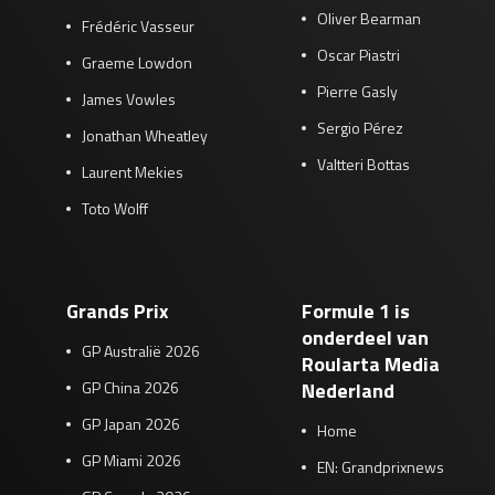
Oliver Bearman
Frédéric Vasseur
Oscar Piastri
Graeme Lowdon
Pierre Gasly
James Vowles
Sergio Pérez
Jonathan Wheatley
Valtteri Bottas
Laurent Mekies
Toto Wolff
Grands Prix
Formule 1 is
onderdeel van
GP Australië 2026
Roularta Media
GP China 2026
Nederland
GP Japan 2026
Home
GP Miami 2026
EN: Grandprixnews