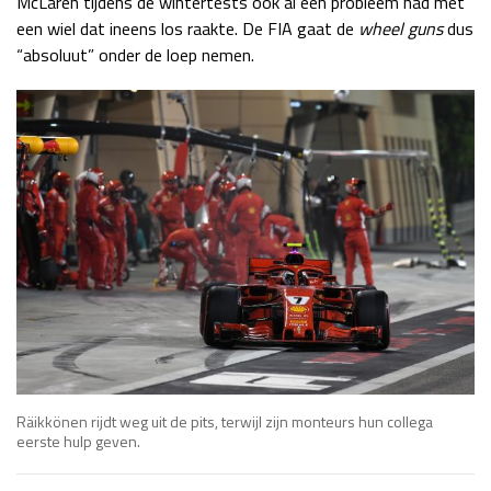
McLaren tijdens de wintertests ook al een probleem had met
een wiel dat ineens los raakte. De FIA gaat de
wheel guns
dus
“absoluut” onder de loep nemen.
Räikkönen rijdt weg uit de pits, terwijl zijn monteurs hun collega
eerste hulp geven.