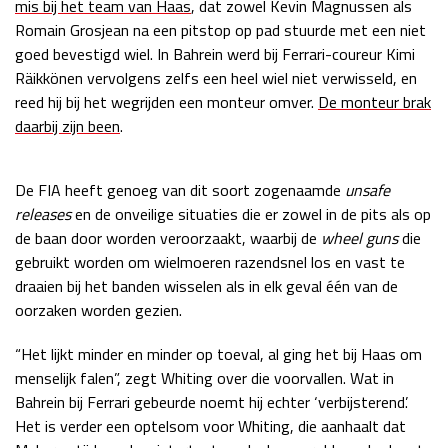
mis bij het team van Haas
, dat zowel Kevin Magnussen als
Race
zo 21:00 - 23:00
Romain Grosjean na een pitstop op pad stuurde met een niet
GP ABU DHABI 2026
04 - 06 dec
goed bevestigd wiel. In Bahrein werd bij Ferrari-coureur Kimi
Kwalificatie
za 05:00 - 06:00
Räikkönen vervolgens zelfs een heel wiel niet verwisseld, en
Race
zo 05:00 - 07:00
reed hij bij het wegrijden een monteur omver.
De monteur brak
daarbij zijn been
.
Kwalificatie
za 15:00 - 16:00
Race
zo 14:00 - 16:00
De FIA heeft genoeg van dit soort zogenaamde
unsafe
releases
en de onveilige situaties die er zowel in de pits als op
GP QATAR 2026
27 - 29 nov
de baan door worden veroorzaakt, waarbij de
wheel guns
die
gebruikt worden om wielmoeren razendsnel los en vast te
draaien bij het banden wisselen als in elk geval één van de
oorzaken worden gezien.
Kwalificatie
za 19:00 - 20:00
Race
zo 17:00 - 19:00
“Het lijkt minder en minder op toeval, al ging het bij Haas om
menselijk falen”, zegt Whiting over die voorvallen. Wat in
Bahrein bij Ferrari gebeurde noemt hij echter ‘verbijsterend’.
Het is verder een optelsom voor Whiting, die aanhaalt dat