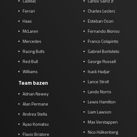
Cadillac
Carlos Sainz Jr
Ferrari
Charles Leclerc
Haas
Esteban Ocon
McLaren
Fernando Alonso
Mercedes
Franco Colapinto
Racing Bulls
Gabriel Bortoleto
Red Bull
George Russell
Williams
Isack Hadjar
Lance Stroll
Team bazen
Lando Norris
Adrian Newey
Lewis Hamilton
Alan Permane
Liam Lawson
Andrea Stella
Max Verstappen
Ayao Komatsu
Nico Hülkenberg
Flavio Briatore